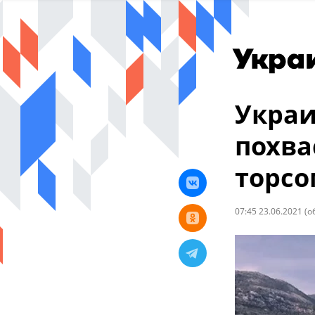
Украи
похва
торсо
07:45 23.06.2021
(о