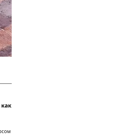
 как
орсом