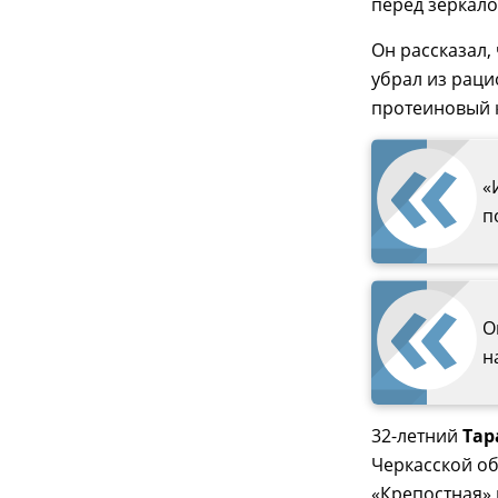
перед зеркало
Он рассказал,
убрал из раци
протеиновый к
«
п
О
н
32-летний
Тар
Черкасской об
«Крепостная» 