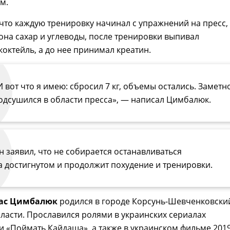
м.
 что каждую тренировку начинал с упражнений на пресс,
она сахар и углеводы, после тренировки выпивал
октейль, а до нее принимал креатин.
И вот что я имею: сбросил 7 кг, объемы остались. Заметн
одсушился в области пресса», — написал Цимбалюк.
н заявил, что не собирается останавливаться
а достигнутом и продолжит похудение и тренировки.
ас Цимбалюк
родился в городе Корсунь-Шевченковски
ласти. Прославился ролями в украинских сериалах
и «Поймать Кайдаша», а также в украинском фильме 201