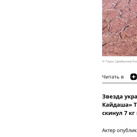
© Тарас Цимбылюк/Ins
Читать в
Звезда укр
Кайдаша» Та
скинул 7 к
Актер опублик