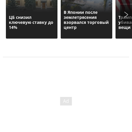
В Японии после
ЦБ снизил
землетрясения
Трамп
ключевую ставку до
взорвался торговый
убива
14%
центр
вещи