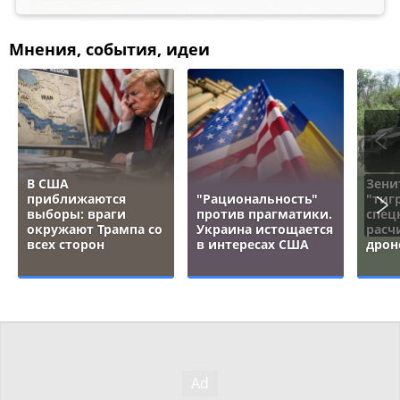
Мнения, события, идеи
В США
Зени
приближаются
"Рациональность"
"тигр
выборы: враги
против прагматики.
спец
окружают Трампа со
Украина истощается
расч
всех сторон
в интересах США
дрон