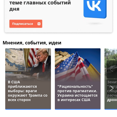
Мнения, события, идеи
В США
Зени
приближаются
"Рациональность"
"тигр
выборы: враги
против прагматики.
спец
окружают Трампа со
Украина истощается
расч
всех сторон
в интересах США
дрон