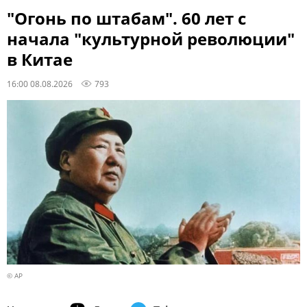
"Огонь по штабам". 60 лет с
начала "культурной революции"
в Китае
16:00 08.08.2026
793
© AP