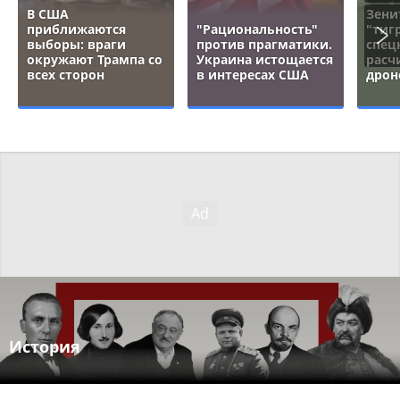
В США
Зени
приближаются
"Рациональность"
"тигр
выборы: враги
против прагматики.
спец
окружают Трампа со
Украина истощается
расч
всех сторон
в интересах США
дрон
История