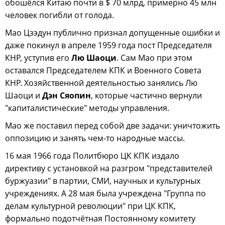
обошёлся Китаю почти в $ 70 млрд, примерно 45 млн
человек погибли от голода.
Мао Цзэдун публично признал допущенные ошибки и
даже покинул в апреле 1959 года пост Председателя
КНР, уступив его
Лю Шаоци
. Сам Мао при этом
оставался Председателем КПК и Военного Совета
КНР. Хозяйственной деятельностью занялись Лю
Шаоци и
Дэн Сяопин
, которые частично вернули
"капиталистические" методы управления.
Мао же поставил перед собой две задачи: уничтожить
оппозицию и занять чем-то народные массы.
16 мая 1966 года Политбюро ЦК КПК издало
директиву с установкой на разгром "представителей
буржуазии" в партии, СМИ, научных и культурных
учреждениях. А 28 мая была учреждена "Группа по
делам культурной революции" при ЦК КПК,
формально подотчётная Постоянному комитету