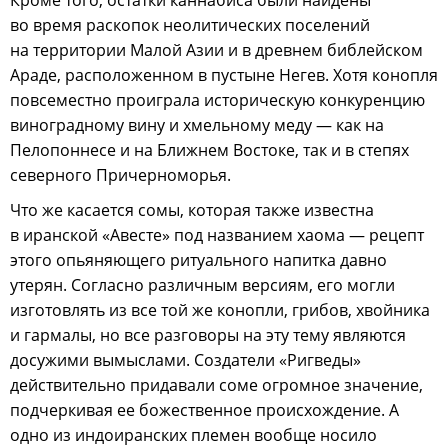
во время раскопок неолитических поселений
на территории Малой Азии и в древнем библейском
Араде, расположенном в пустыне Негев. Хотя конопля
повсеместно проиграла историческую конкуренцию
виноградному вину и хмельному меду — как на
Пелопоннесе и на Ближнем Востоке, так и в степях
северного Причерноморья.
Что же касается сомы, которая также известна
в иранской «Авесте» под названием хаома — рецепт
этого опьяняющего ритуального напитка давно
утерян. Согласно различным версиям, его могли
изготовлять из все той же конопли, грибов, хвойника
и гармалы, но все разговоры на эту тему являются
досужими вымыслами. Создатели «Ригведы»
действительно придавали соме огромное значение,
подчеркивая ее божественное происхождение. А
одно из индоиранских племен вообще носило