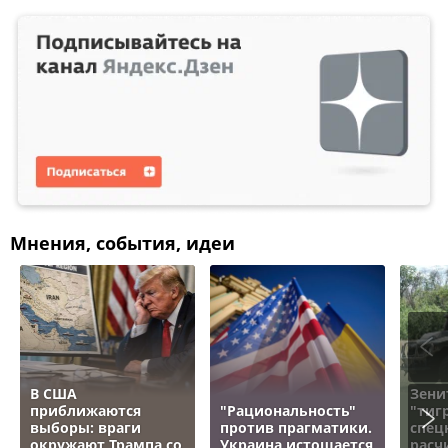
Мнения, события, идеи
В США
Зени
приближаются
"Рациональность"
"тигр
выборы: враги
против прагматики.
спец
окружают Трампа со
Украина истощается
расч