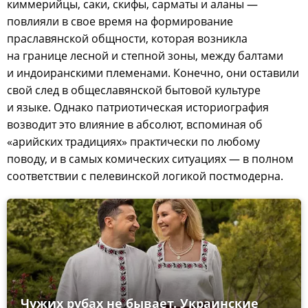
киммерийцы, саки, скифы, сарматы и аланы —
повлияли в свое время на формирование
праславянской общности, которая возникла
на границе лесной и степной зоны, между балтами
и индоиранскими племенами. Конечно, они оставили
свой след в общеславянской бытовой культуре
и языке. Однако патриотическая историография
возводит это влияние в абсолют, вспоминая об
«арийских традициях» практически по любому
поводу, и в самых комических ситуациях — в полном
соответствии с пелевинской логикой постмодерна.
Чужих рубах не бывает. Украинские