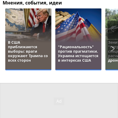
Мнения, события, идеи
В США
Зени
приближаются
"Рациональность"
"тигр
выборы: враги
против прагматики.
спец
окружают Трампа со
Украина истощается
расч
всех сторон
в интересах США
дрон