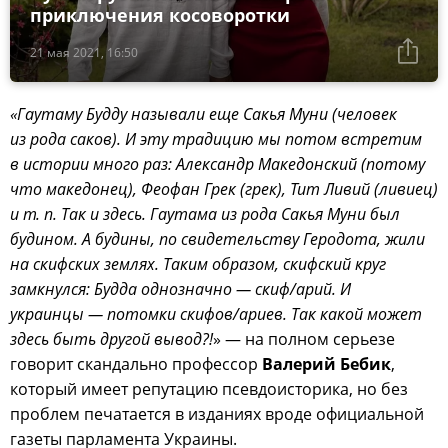
приключения косоворотки
21 мая 2021, 16:50
«Гаутаму Будду называли еще Сакья Муни (человек
из рода саков). И эту традицию мы потом встретим
в истории много раз: Александр Македонский (потому
что македонец), Феофан Грек (грек), Тит Ливий (ливиец)
и т. п. Так и здесь. Гаутама из рода Сакья Муни был
будином. А будины, по свидетельству Геродота, жили
на скифских землях. Таким образом, скифский круг
замкнулся: Будда однозначно — скиф/арий. И
украинцы — потомки скифов/ариев. Так какой может
здесь быть другой вывод?!
» — на полном серьезе
говорит скандально профессор
Валерий Бебик
,
который имеет репутацию псевдоисторика, но без
проблем печатается в изданиях вроде официальной
газеты парламента Украины.