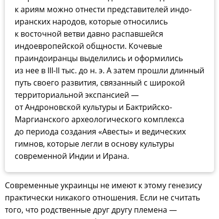
к ариям можно отнести представителей индо-
иранских народов, которые относились
к восточной ветви давно распавшейся
индоевропейской общности. Кочевые
праиндоиранцы выделились и оформились
из нее в III-II тыс. до н. э. А затем прошли длинный
путь своего развития, связанный с широкой
территориальной экспансией —
от Андроновской культуры и Бактрийско-
Маргианского археологического комплекса
до периода создания «Авесты» и ведических
гимнов, которые легли в основу культуры
современной Индии и Ирана.
Современные украинцы не имеют к этому генезису
практически никакого отношения. Если не считать
того, что родственные друг другу племена —