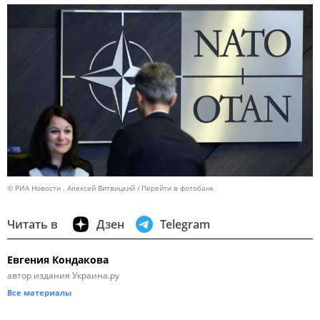
© РИА Новости . Алексей Витвицкий
Перейти в фотобанк
Читать в
Дзен
Telegram
Евгения Кондакова
автор издания Украина.ру
Все материалы