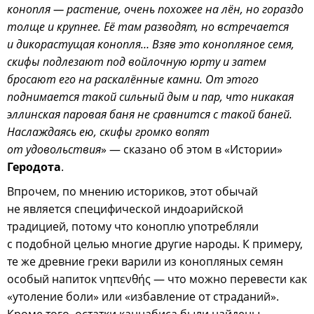
конопля — растение, очень похожее на лён, но гораздо
толще и крупнее. Её там разводят, но встречается
и дикорастущая конопля… Взяв это конопляное семя,
скифы подлезают под войлочную юрту и затем
бросают его на раскалённые камни. От этого
поднимается такой сильный дым и пар, что никакая
эллинская паровая баня не сравнится с такой баней.
Наслаждаясь ею, скифы громко вопят
от удовольствия
» — сказано об этом в «Истории»
Геродота
.
Впрочем, по мнению историков, этот обычай
не является специфической индоарийской
традицией, потому что коноплю употребляли
с подобной целью многие другие народы. К примеру,
те же древние греки варили из конопляных семян
особый напиток νηπενθής — что можно перевести как
«утоление боли» или «избавление от страданий».
Кроме того, остатки каннабиса были найдены