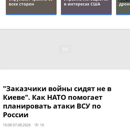
всех сторон
в интересах США
дрон
"Заказчики войны сидят не в
Киеве". Как НАТО помогает
планировать атаки ВСУ по
России
16:08 07.08.2026
16