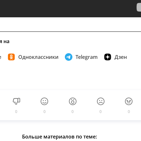
я на
е
Одноклассники
Telegram
Дзен
0
0
0
0
0
Больше материалов по теме: