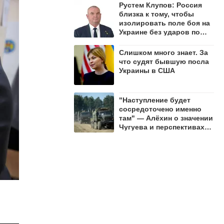
Рустем Клупов: Россия
близка к тому, чтобы
изолировать поле боя на
Украине без ударов по
мостам на Днепре
Слишком много знает. За
что судят бывшую посла
Украины в США
"Наступление будет
сосредоточено именно
там" — Алёхин о значении
Чугуева и перспективах
СВО