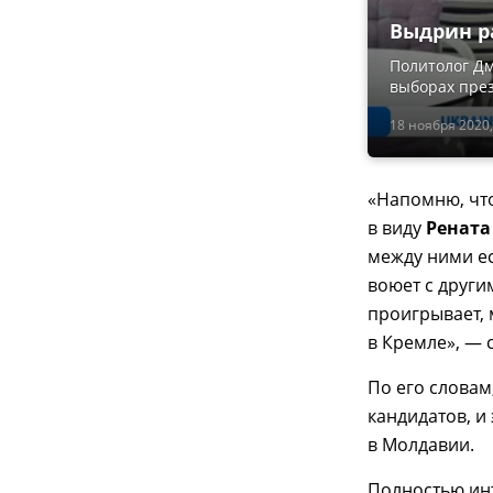
Выдрин р
Политолог Дм
выборах пре
18 ноября 2020,
«Напомню, что
в виду
Рената
между ними ес
воюет с други
проигрывает, 
в Кремле», — с
По его словам
кандидатов, и
в Молдавии.
Полностью ин