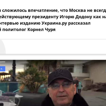
 сложилось впечатление, что Москва не всег
ействующему президенту Игорю Додону как н
интервью изданию Украина.ру рассказал
 политолог Корнел Чуря