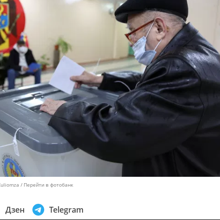
Culiomza
Перейти в фотобанк
Дзен
Telegram