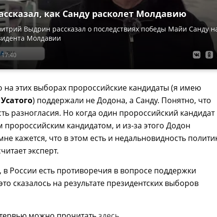
ассказал, как Санду расколет Молдавию
итрий Выдрин рассказал о последствиях победы Майи Санду н
зидента Молдавии
 17:40
 на этих выборах пророссийские кандидаты (я имею
 Усатого
) поддержали не Додона, а Санду. Понятно, что
ть разногласия. Но когда один пророссийский кандидат
м пророссийским кандидатом, и из-за этого Додон
мне кажется, что в этом есть и недальновидность полити
читает эксперт.
, в России есть противоречия в вопросе поддержки
 это сказалось на результате президентских выборов
тервью можно прочитать
здесь
.