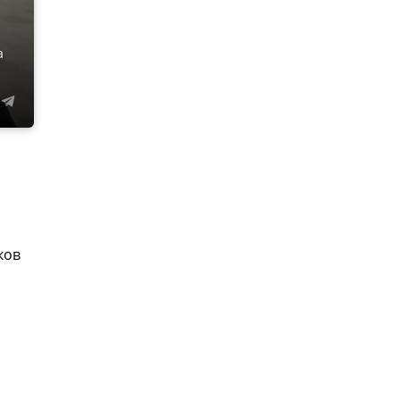
а
ков