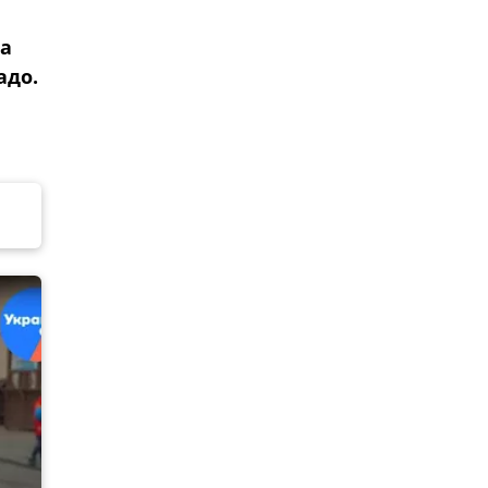
да
адо.