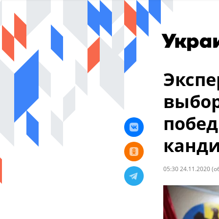
Экспе
выбор
побед
канд
05:30 24.11.2020
(о