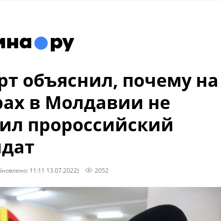
рт объяснил, почему на
ах в Молдавии не
ил пророссийский
идат
бновлено: 11:11 13.07.2022)
2052