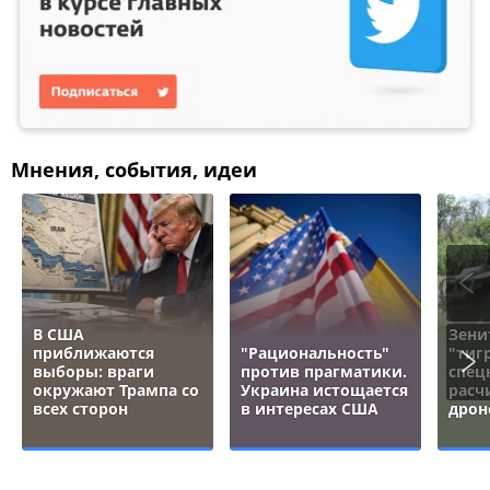
Мнения, события, идеи
В США
Зени
приближаются
"Рациональность"
"тигр
выборы: враги
против прагматики.
спец
окружают Трампа со
Украина истощается
расч
всех сторон
в интересах США
дрон