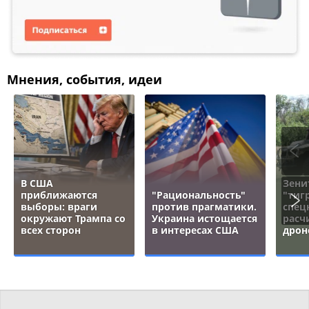
Мнения, события, идеи
В США
Зени
приближаются
"Рациональность"
"тигр
выборы: враги
против прагматики.
спец
окружают Трампа со
Украина истощается
расч
всех сторон
в интересах США
дрон