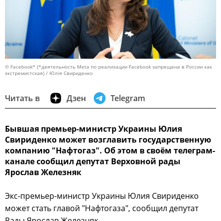
© Facebook* (*деятельность Meta по реализации Facebook запрещена в России как
экстремистская) / Юлія Свириденко
Читать в
Дзен
Telegram
Бывшая премьер-министр Украины Юлия
Свириденко может возглавить государственную
компанию "Нафтогаз". Об этом в своём телеграм-
канале сообщил депутат Верховной рады
Ярослав Железняк
Экс-премьер-министр Украины Юлия Свириденко
может стать главой "Нафтогаза", сообщил депутат
Рады Ярослав Железняк.