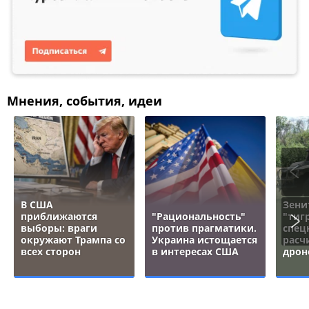
Мнения, события, идеи
В США
Зени
приближаются
"Рациональность"
"тигр
выборы: враги
против прагматики.
спец
окружают Трампа со
Украина истощается
расч
всех сторон
в интересах США
дрон