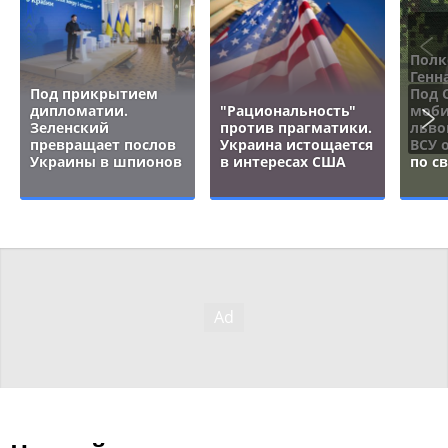
Полк
Генн
Под прикрытием
Под 
дипломатии.
"Рациональность"
моби
Зеленский
против прагматики.
льво
превращает послов
Украина истощается
ВСУ 
Украины в шпионов
в интересах США
по с