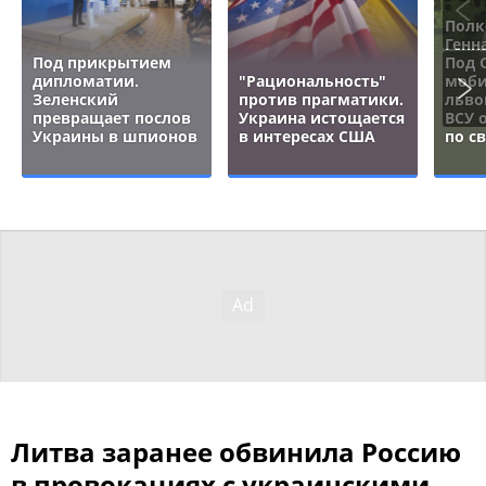
Полк
Генн
Под прикрытием
Под 
дипломатии.
"Рациональность"
моби
Зеленский
против прагматики.
льво
превращает послов
Украина истощается
ВСУ 
Украины в шпионов
в интересах США
по с
Литва заранее обвинила Россию
в провокациях с украинскими