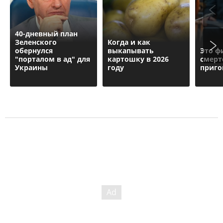
40-дневный план
Зеленского
Когда и как
обернулся
выкапывать
Это ф
"порталом в ад" для
картошку в 2026
смерт
Украины
году
приго