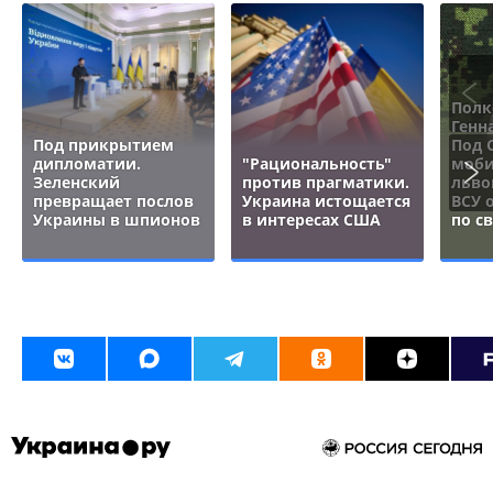
Полк
Генн
Под прикрытием
Под 
дипломатии.
"Рациональность"
моби
Зеленский
против прагматики.
льво
превращает послов
Украина истощается
ВСУ 
Украины в шпионов
в интересах США
по с