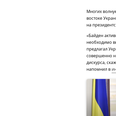
Многих волнуе
востоке Укран
на президентс
«Байден актив
необходимо вы
предлагал Укр
совершенно н
дискурса, ска
напомнил в
и