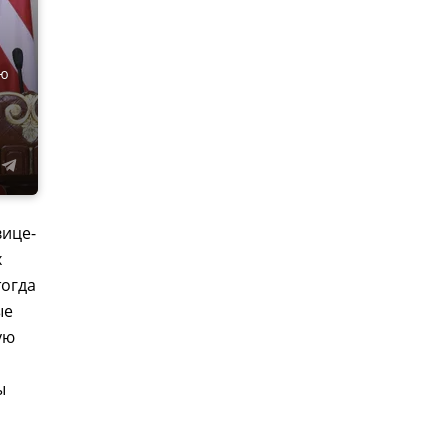
ию
вице-
х
тогда
ые
ую
ы