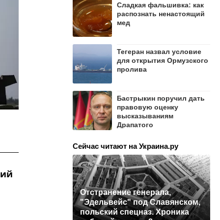
Сладкая фальшивка: как
распознать ненастоящий
мед
Тегеран назвал условие
для открытия Ормузского
пролива
Бастрыкин поручил дать
правовую оценку
высказываниям
Драпатого
Сейчас читают на Украина.ру
кий
Отстранение генерала,
"Эдельвейс" под Славянском,
польский спецназ. Хроника