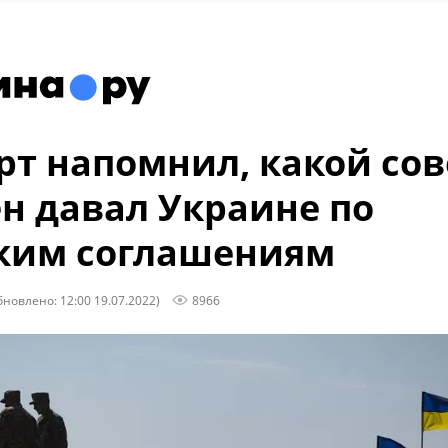
рт напомнил, какой сов
н давал Украине по
ким соглашениям
бновлено: 12:00 19.07.2022)
8966