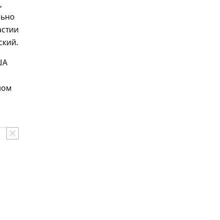
,
льно
астии
ский.
ША
ном