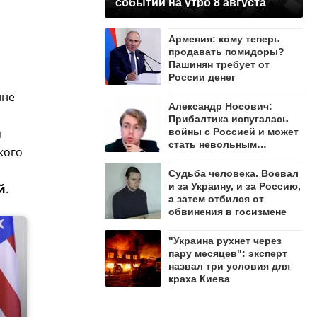
событий на утро 8 августа
Армения: кому теперь
продавать помидоры?
Пашинян требует от
России денег
ине
Александр Носович:
Прибалтика испугалась
я
войны с Россией и может
стать невольным
кого
защитником Ленобласти
Судьба человека. Воевал
и за Украину, и за Россию,
й
.
а затем отбился от
обвинения в госизмене
"Украина рухнет через
пару месяцев": эксперт
назвал три условия для
краха Киева