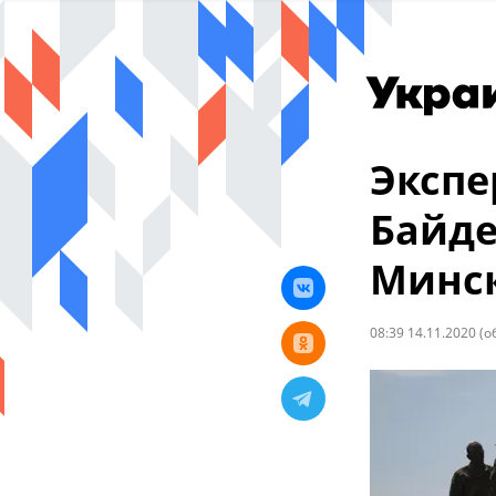
Экспе
Байде
Минс
08:39 14.11.2020
(о