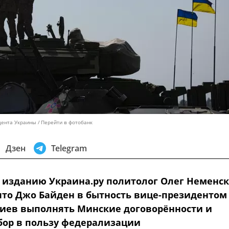
дента Украины
Перейти в фотобанк
Дзен
Telegram
 изданию Украина.ру политолог Олег Неменс
что Джо Байден в бытность вице-президентом
иев выполнять Минские договорённости и
бор в пользу федерализации