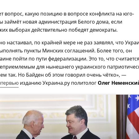
т вопрос, какую позицию в вопросе конфликта на юго-
ы займёт новая администрация Белого дома, если
ких выборах действительно победят демократы.
но настаивал, по крайней мере не раз заявлял, что Укра
полнять пункты Минских соглашений. Более того, он
аине пойти по пути федерализации. Это то, что считаетс
еприемлемым для нынешнего украинского патриотичес
жем так. Но Байден об этом говорил очень чётко», —
нтервью
изданию Украина.ру политолог
Олег Неменски