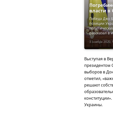
Погребинс
власти в
Победа Джо 
позиции Укра
политически
рассказал в 
3 ноября 2020, 
Выступая в Ве
президентом С
выборов в Дон
отметил, «важ
решают собст
образовательн
конституции».
Украины.