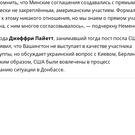
омнить, что Минские соглашения создавались с прямым
чески не закреплённым, американским участием. Форма
к этому никакого отношения, но мы знаем о прямом уч
на, с ним многое согласовывалось», — подчеркну Немен
года
Джеффри Пайетт
, занимавший тогда пост посла С
аявил, что Вашингтон не выступает в качестве участника
уппы, но обсуждает украинский вопрос с Киевом, Берли
аким образом, США были вовлечены в процесс
анию ситуации в Донбассе.