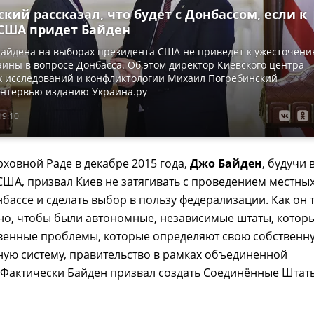
кий рассказал, что будет с Донбассом, если к
 США придет Байден
Байдена на выборах президента США не приведет к ужесточен
ины в вопросе Донбасса. Об этом директор Киевского центра
х исследований и конфликтологии Михаил Погребинский
интервью изданию Украина.ру
19:10
рховной Раде в декабре 2015 года,
Джо Байден
, будучи 
ША, призвал Киев не затягивать с проведением местны
бассе и сделать выбор в пользу федерализации. Как он 
но, чтобы были автономные, независимые штаты, котор
венные проблемы, которые определяют свою собственн
ую систему, правительство в рамках объединенной
 Фактически Байден призвал создать Соединённые Штат