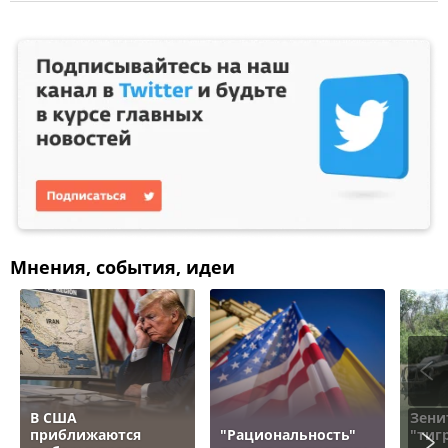
Мнения, события, идеи
В США
Зени
приближаются
"Рациональность"
"тигр