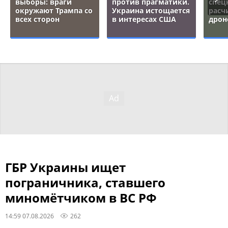
выборы: враги
против прагматики.
спец
окружают Трампа со
Украина истощается
расч
всех сторон
в интересах США
дрон
ГБР Украины ищет
пограничника, ставшего
миномётчиком в ВС РФ
14:59 07.08.2026
262