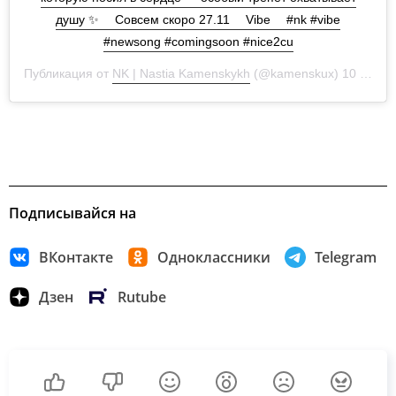
душу ✨ ⠀ Совсем скоро 27.11 ⠀ Vibe ⠀ #nk #vibe
#newsong #comingsoon #nice2cu
Публикация от
NK | Nastia Kamenskykh
(@kamenskux) 10 Ноя 2020 в 11:07 PST
Подписывайся на
ВКонтакте
Одноклассники
Telegram
Дзен
Rutube