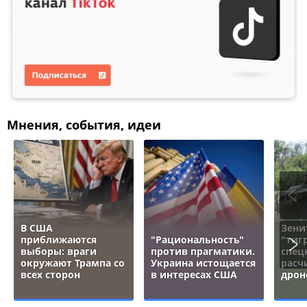
Мнения, события, идеи
В США
Зени
приближаются
"Рациональность"
"тигр
выборы: враги
против прагматики.
спец
окружают Трампа со
Украина истощается
расч
всех сторон
в интересах США
дрон