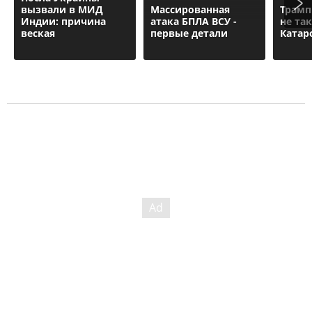
вызвали в МИД
Массированная
Трамп
Индии: причина
атака БПЛА ВСУ -
не та
веская
первые детали
Катар