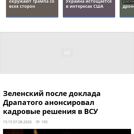
окружают Трампа со
Украина истощается
расч
всех сторон
в интересах США
дрон
Зеленский после доклада
Драпатого анонсировал
кадровые решения в ВСУ
15:15 07.08.2026
190