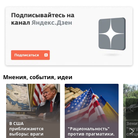
Мнения, события, идеи
В США
Зени
приближаются
"Рациональность"
"тигр
выборы: враги
против прагматики.
спец