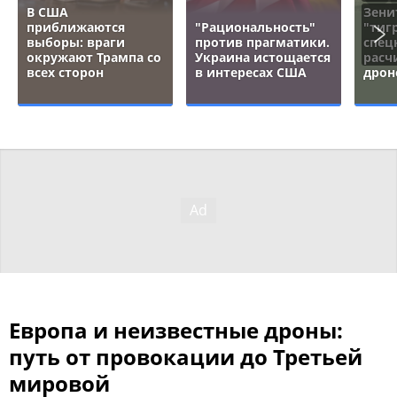
В США
Зени
приближаются
"Рациональность"
"тигр
выборы: враги
против прагматики.
спец
окружают Трампа со
Украина истощается
расч
всех сторон
в интересах США
дрон
Европа и неизвестные дроны:
путь от провокации до Третьей
мировой