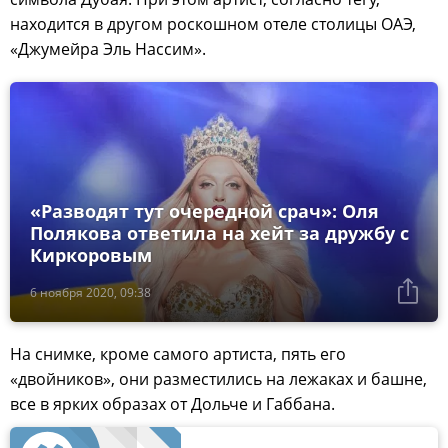
находится в другом роскошном отеле столицы ОАЭ,
«Джумейра Эль Нассим».
«Разводят тут очередной срач»: Оля
Полякова ответила на хейт за дружбу с
Киркоровым
6 ноября 2020, 09:38
На снимке, кроме самого артиста, пять его
«двойников», они разместились на лежаках и башне,
все в ярких образах от Дольче и Габбана.