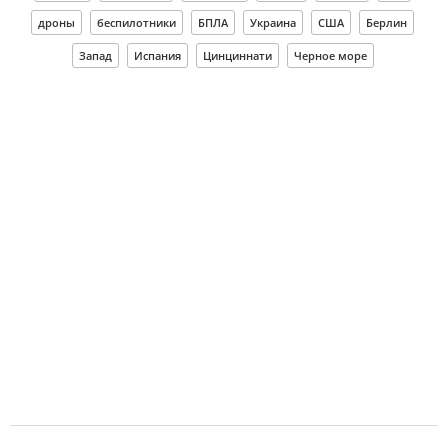
дроны
беспилотники
БПЛА
Украина
США
Берлин
Запад
Испания
Цинциннати
Черное море