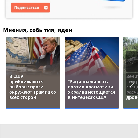
Мнения, события, идеи
В США
Зени
приближаются
"Рациональность"
"тигр
выборы: враги
против прагматики.
спец
окружают Трампа со
Украина истощается
расч
всех сторон
в интересах США
дрон