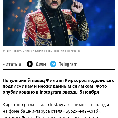
© РИА Новости . Кирилл Каллиников
Перейти в фотобанк
Читать в
Дзен
Telegram
Популярный певец Филипп Киркоров поделился с
подписчиками неожиданным снимком. Фото
опубликовано в Instagram звезды 5 ноября
Киркоров разместил в Instagram снимок с веранды
на фоне башни-паруса отеля «Бурдж-эль-Араб»,
символа Дубая. При этом артист, согласно тегу,