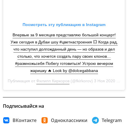
Посмотреть эту публикацию в Instagram
Впервые за 9 месяцев представляю большой концерт!
Уже сегодня в Дубаи шоу #цветнастроения 💥 Когда рад,
что наступил долгожданный день — но образов и дел
столько, что хочется создать пару своих клонов…
#размножьсебя Побегу готовиться! Устрою вечером
жаришку 🔥 Look by @dolcegabbana
Публикация от
Филипп Киркоров
(@fkirkorov) 3 Ноя 2020 в 10:46 PST
Подписывайся на
ВКонтакте
Одноклассники
Telegram