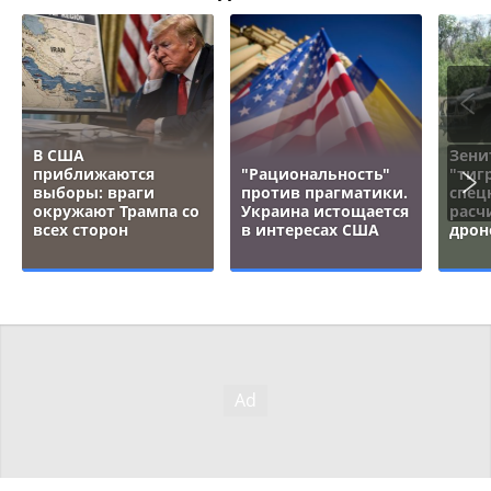
В США
Зени
приближаются
"Рациональность"
"тигр
выборы: враги
против прагматики.
спец
окружают Трампа со
Украина истощается
расч
всех сторон
в интересах США
дрон