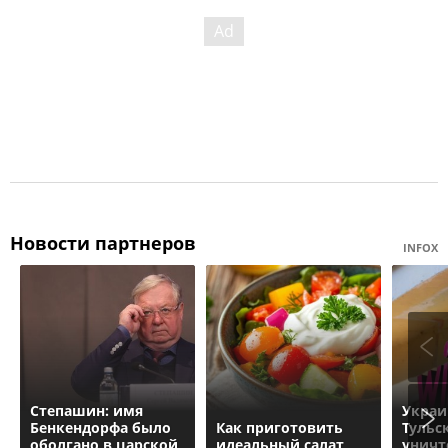
Новости партнеров
INFOX
Степашин: имя
Украи
Бенкендорфа было
Как приготовить
Тульс
оболгано в царской
идеальный салат
уничт