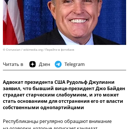
© Crzrussian / wikimedia.org
Перейти в фотобанк
Читать в
Дзен
Telegram
Адвокат президента США Рудольф Джулиани
заявил, что бывший вице-президент Джо Байден
страдает старческим слабоумием, и это может
стать основанием для отстранения его от власти
собственными однопартийцами
Республиканцы регулярно обращают внимание
на оговорки, которые допускает кандидат