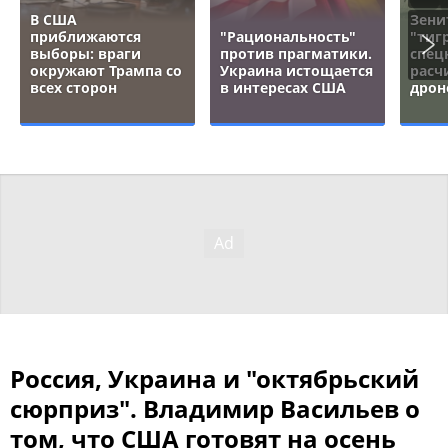
В США
Зени
приближаются
"Рациональность"
"тигр
выборы: враги
против прагматики.
спец
окружают Трампа со
Украина истощается
расч
всех сторон
в интересах США
дрон
Россия, Украина и "октябрьский
сюрприз". Владимир Васильев о
том, что США готовят на осень