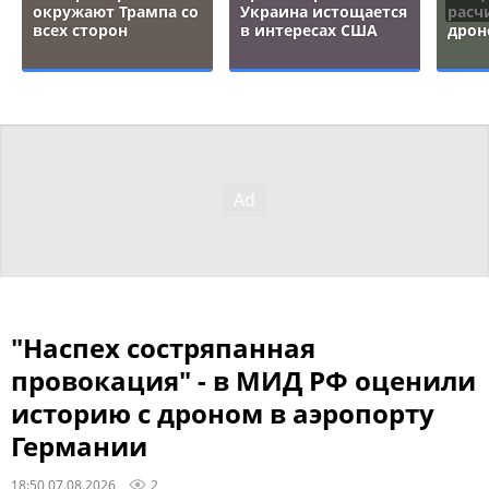
окружают Трампа со
Украина истощается
расч
всех сторон
в интересах США
дрон
"Наспех состряпанная
провокация" - в МИД РФ оценили
историю с дроном в аэропорту
Германии
18:50 07.08.2026
2