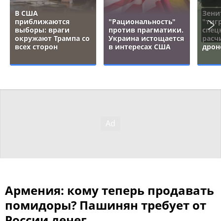
В США
Зени
приближаются
"Рациональность"
"тигр
выборы: враги
против прагматики.
спец
окружают Трампа со
Украина истощается
расч
всех сторон
в интересах США
дрон
Армения: кому теперь продавать
помидоры? Пашинян требует от
России денег