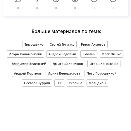
0
0
0
0
0
0
Больше материалов по теме:
Тимошенко
Сергей Тигипко
Ринат Ахметов
Игорь Коломойский
Андрей Садовый
Смолий
Олег Ляшко
Владимир Зеленский
Дмитрий Крючков
Игорь Кононенко
Андрей Портнов
Ирина Венедиктова
Петр Порошенко*
Нестор Шуфрич
ГБР
Украина
Мальдивы