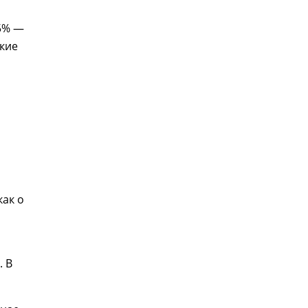
,5% —
кие
как о
о
. В