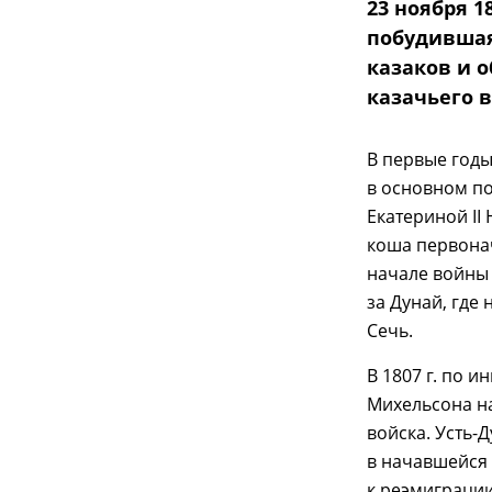
23 ноября 1
побудившая
казаков и 
казачьего в
В первые годы 
в основном по
Екатериной II
коша первонач
начале войны 
за Дунай, где
Сечь.
В 1807 г. по 
Михельсона н
войска. Усть-
в начавшейся 
к реэмиграции