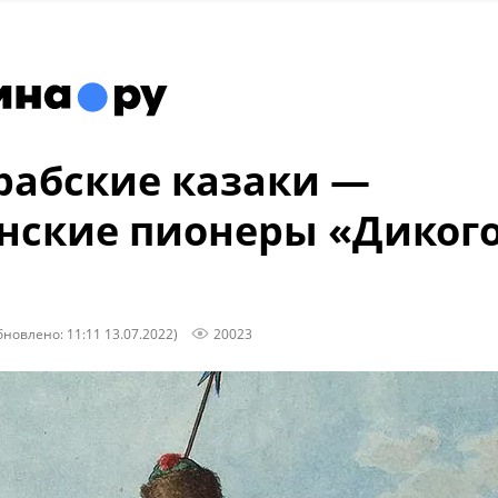
рабские казаки —
нские пионеры «Диког
бновлено: 11:11 13.07.2022)
20023