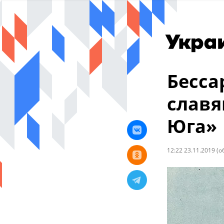
Бесса
славя
Юга»
12:22 23.11.2019
(о