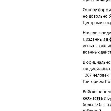
Основу формир
но довольно б
Центрами соср
Начало юриди
I, изданный в
испытывавший 
военных дейст
В официально
соединились н
1387 человек,
Григорием Пот
Войско попол
княжества и Б
больше было 