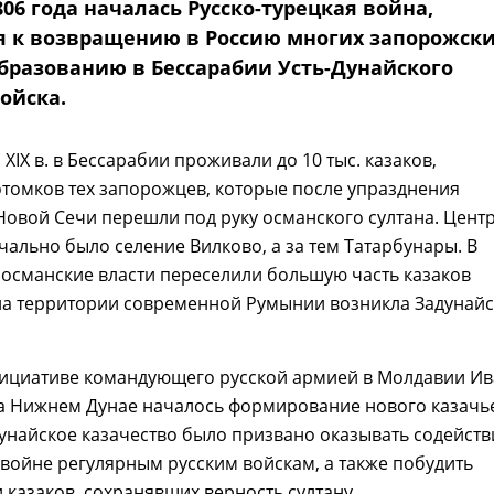
806 года началась Русско-турецкая война,
 к возвращению в Россию многих запорожск
образованию в Бессарабии Усть-Дунайского
ойска.
XIX в. в Бессарабии проживали до 10 тыс. казаков,
томков тех запорожцев, которые после упразднения
 Новой Сечи перешли под руку османского султана. Цент
ально было селение Вилково, а за тем Татарбунары. В
османские власти переселили большую часть казаков
 на территории современной Румынии возникла Задунай
инициативе командующего русской армией в Молдавии И
а Нижнем Дунае началось формирование нового казачь
Дунайское казачество было призвано оказывать содейств
войне регулярным русским войскам, а также побудить
 казаков, сохранявших верность султану.