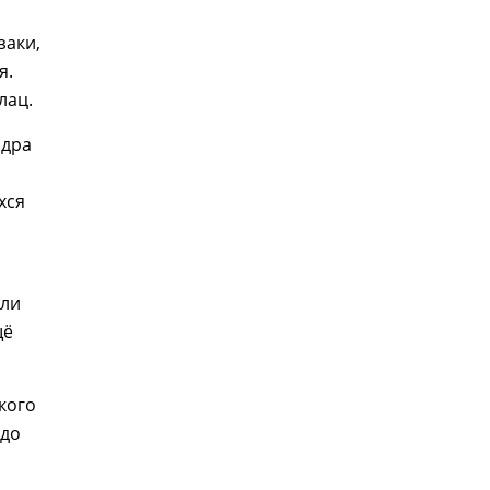
заки,
я.
лац.
ндра
хся
али
щё
кого
здо