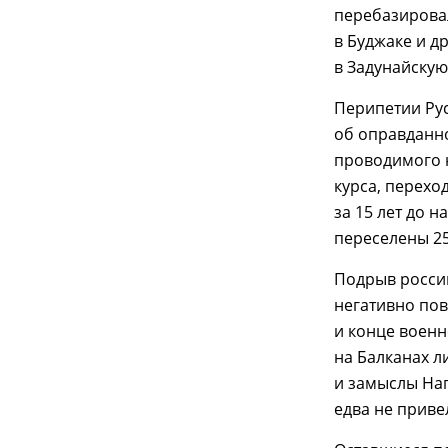
перебазировал
в Буджаке и д
в Задунайскую
Перипетии Рус
об оправданн
проводимого н
курса, перехо
за 15 лет до 
переселены 25
Подрыв росси
негативно пов
и конце военн
на Балканах ли
и замыслы Нап
едва не приве