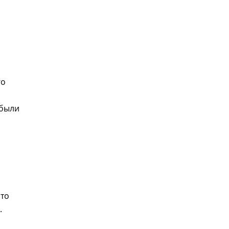
го
 были
это
.