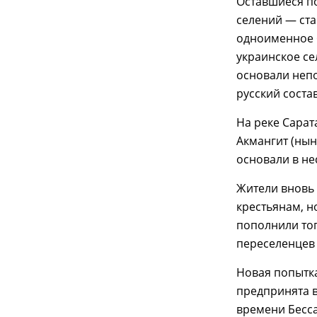
Оставшиеся по
селений — ста
одноименное 
украинское се
основали неп
русский соста
На реке Сара
Акмангит (нын
основали в не
Жители вновь
крестьянам, н
пополнили тог
переселенцев 
Новая попытка
предпринята в
времени Бесса