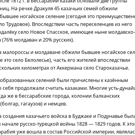
сле 1812 г. в Бессарабии казаки основали две группы
ниц. На речке Дракуля 45 казачьих семей обжили
бывшее ногайское селение (сегодня это преимуществен
ло Трудовое). Впоследствии часть переселенцев из него
одалёку село Новое Спасское, имеющее ныне молдавско-
в (76% молдаван и 20% русских).
та малороссы и молдаване обжили бывшее ногайское се
е это село Белолесье), часть его жителей впоследствии
скольких километрах от Аккермана село Староказачье.
 образованных селений были причислены к казённым
о себя продолжали считать казаками. Многие усть-дунай
да же в бессарабские города, колонии балканских
(болгар, гагаузов) и немцев.
 создания казачьего войска в Буджаке и Подунавье был
 начале русско-турецкой войны 1828 — 1829 годов. К эт
рабия уже вошла в состав Российской империи, являла