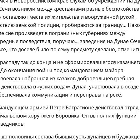
мся в Новороссийском крае слухам об учреждении на Д
Сечи возникли между крестьянами разные беспокойств
 оставляют места их жительства и вооруженной рукой,
ствию земской полиции, пробираются за границу… Нахо
е сие произведет в пограничных губерниях между
редные последствия, поручаю… заведение на Дунае Сеч
все, что доселе было по сему предмету сделано, отменит
 распаду так до конца и не сформировавшегося казачьег
 До окончания войны под командованием майора
воевала набранная из казаков-добровольцев гребная
 действовала в «узких водах» Дуная, участвовала в осаде
беспечивала коммуникации и переправы на реке.
мандующем армией Петре Багратионе действовал отряд
ачальством хорунжего Боровика. Он выполнял функции
зведчиков.
 до половины состава бывших усть-дунайцев и буджакце