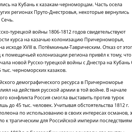
ись на Кубань к казакам-черноморцам. Часть осела
ругих регионах Пруто-Днестровья, некоторые вернулись
 Сечь.
ско-турецкой войны 1806-1812 годов свидетельствуют
ости курса на казачью колонизацию Причерноморья,
а исходе XVIII в. Потёмкиным-Таврическим. Отказ от это
д к помещичьей колонизации региона привёл к тому, что
начала новой Русско-турецкой войны с Днестра на Кубань
 тыс. черноморских казаков.
йского демографического ресурса в Причерноморье
лиял на действия русской армии в той войне. В начале
ого конфликта Россия смогла выставить против турок
шь до 45 тыс. человек. Учитывая обстоятельства 1812 г.
олеона по использованию в своих интересах османов, 
ло к трагическим для Российской империи последствиям