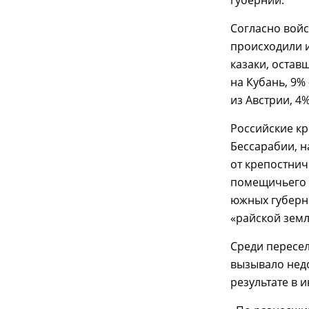
губерний.
Согласно войс
происходили 
казаки, остав
на Кубань, 9
из Австрии, 4
Российские кр
Бессарабии, н
от крепостнич
помещичьего 
южных губерни
«райской земл
Среди пересел
вызывало нед
результате в 