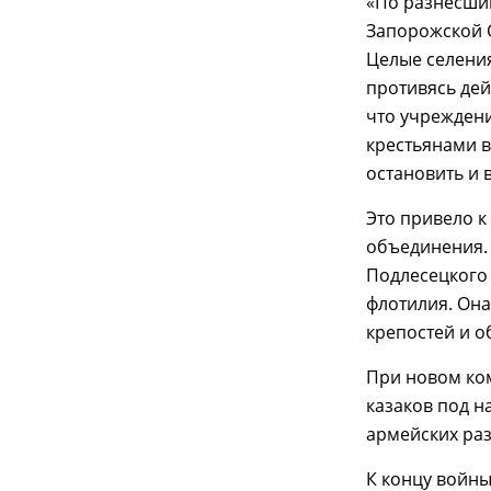
«По разнесши
Запорожской 
Целые селения
противясь дей
что учреждени
крестьянами в
остановить и 
Это привело к
объединения.
Подлесецкого 
флотилия. Она
крепостей и о
При новом ко
казаков под н
армейских ра
К концу войны