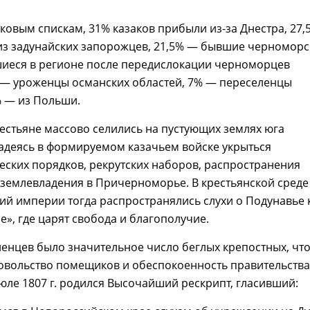
ковым спискам, 31% казаков прибыли из-за Днестра, 27
из задунайских запорожцев, 21,5% — бывшие черноморс
шиеся в регионе после передислокации черноморцев
% — уроженцы османских областей, 7% — переселенцы
% — из Польши.
естьяне массово селились на пустующих землях юга
адеясь в формируемом казачьем войске укрыться
еских порядков, рекрутских наборов, распространения
землевладения в Причерноморье. В крестьянской среде
й империи тогда распространялись слухи о Подунавье 
е», где царят свобода и благополучие.
енцев было значительное число беглых крепостных, чт
овольство помещиков и обеспокоенность правительства
июле 1807 г. родился Высочайший рескрипт, гласивший: