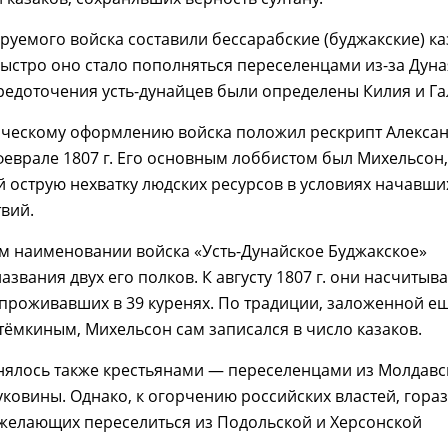
уемого войска составили бессарабские (буджакские) ка
ыстро оно стало пополняться переселенцами из-за Дуна
едоточения усть-дунайцев были определены Килия и Га
ческому оформлению войска положил рескрипт Алекса
 феврале 1807 г. Его основным лоббистом был Михельсон,
острую нехватку людских ресурсов в условиях начавши
вий.
м наименовании войска «Усть-Дунайское Буджакское»
азвания двух его полков. К августу 1807 г. они насчитыв
 проживавших в 39 куренях. По традиции, заложенной е
ёмкиным, Михельсон сам записался в число казаков.
нялось также крестьянами — переселенцами из Молдавс
уковины. Однако, к огорчению российских властей, гора
желающих переселиться из Подольской и Херсонской