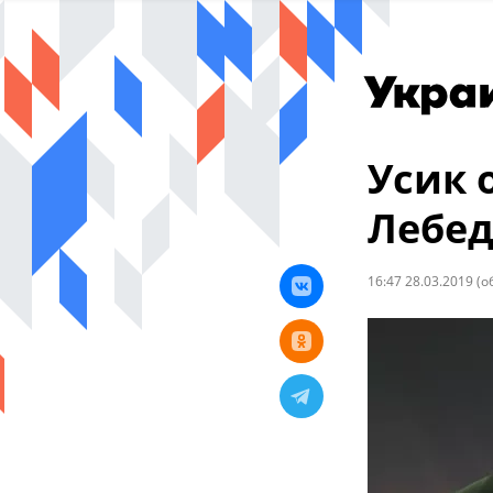
Усик 
Лебед
16:47 28.03.2019
(о