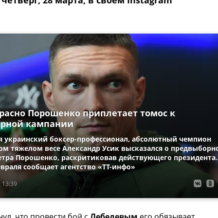
 четверг, 28 марта, в своем Instagram
прасно Порошенко приплетает томос к
рной кампании
 украинский боксер-профессионал, абсолютный чемпион
ом тяжелом весе Александр Усик высказался о предвыборн
тра Порошенко, раскритиковав действующего президента.
евраля сообщает агентство «ТТ-инфо»
 13:39
ул, что провести бой с
Лебедевым
его обязывает