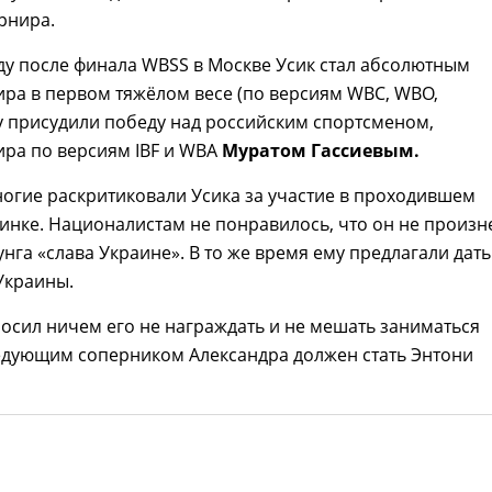
рнира.
у после финала WBSS в Москве Усик стал абсолютным
ра в первом тяжёлом весе (по версиям WBC, WBO,
му присудили победу над российским спортсменом,
ра по версиям IBF и WBA
Муратом Гассиевым.
огие раскритиковали Усика за участие в проходившем
инке. Националистам не понравилось, что он не произн
унга «слава Украине». В то же время ему предлагали дать
Украины.
осил ничем его не награждать и не мешать заниматься
ледующим соперником Александра должен стать Энтони