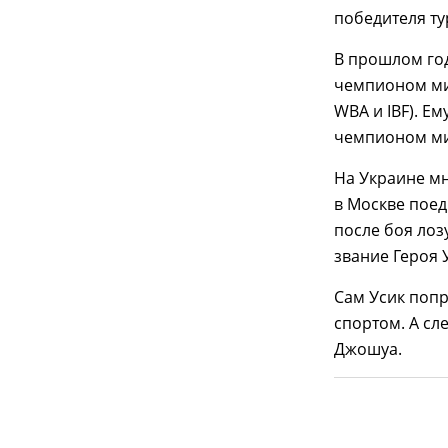
победителя ту
В прошлом год
чемпионом ми
WBA и IBF). Е
чемпионом ми
На Украине мн
в Москве поед
после боя лоз
звание Героя 
Сам Усик попр
спортом. А с
Джошуа.