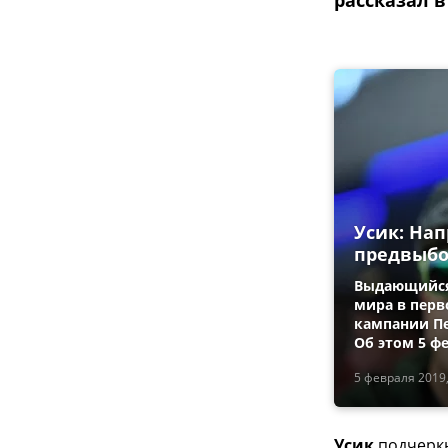
рассказал в
Усик: На
предвыбо
Выдающийся
мира в перв
кампании Пе
Об этом 5 ф
5 февраля 2019,
Усик
подчеркн