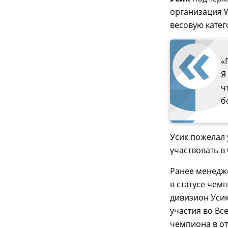
организация W
весовую катег
«
Я
ч
б
Усик пожелал 
участвовать в 
Ранее менедже
в статусе чем
дивизион Усик
участия во Вс
чемпиона в о