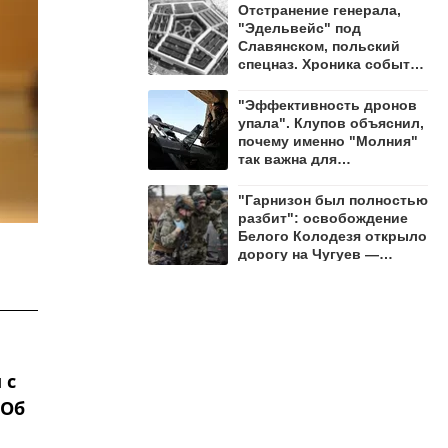
Отстранение генерала,
"Эдельвейс" под
Славянском, польский
спецназ. Хроника событий
на утро 8 августа
"Эффективность дронов
упала". Клупов объяснил,
почему именно "Молния"
так важна для
уничтожения ВСУ
"Гарнизон был полностью
разбит": освобождение
Белого Колодезя открыло
дорогу на Чугуев —
Алехин
 с
 Об