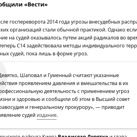
общили «Вести»
сле госпереворота 2014 года угрозы внесудебных распр
ских организаций стали обычной практикой. Однако есл
ие на судей оказывалось путем акций радикалов во вре
 теперь С14 задействовала методы индивидуального тер
ных судей, пока лишь в форме угроз.
Девятко, Шаповал и Гуменный считают указанные
ействия проявлением давления и вмешательства в их
рофессиональную деятельность с применением угроз
изни и здоровью и сообщили об этом в Высший совет
равосудия и генеральному прокурору», — приводит
аявление судей
издание
.
лонского райсуда Киева
Владислав Девятко
и глава