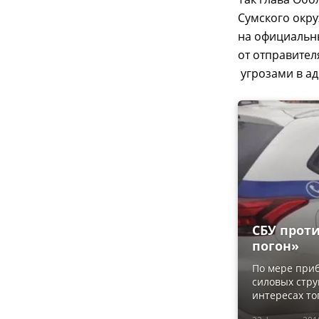
Сумского окр
на официальн
от отправител
угрозами в ад
СБУ прот
погон»
По мере при
силовых стру
интересах то