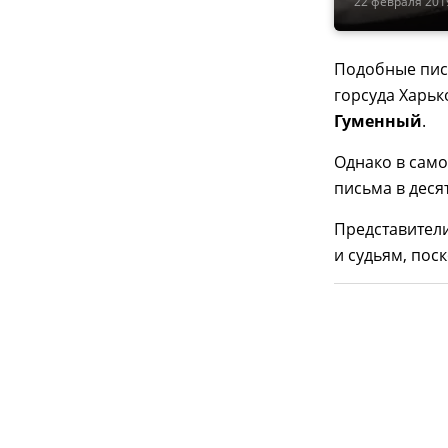
22 февраля 2019
Подобные пись
горсуда Харьк
Гуменный
.
Однако в само
письма в деся
Представители
и судьям, пос