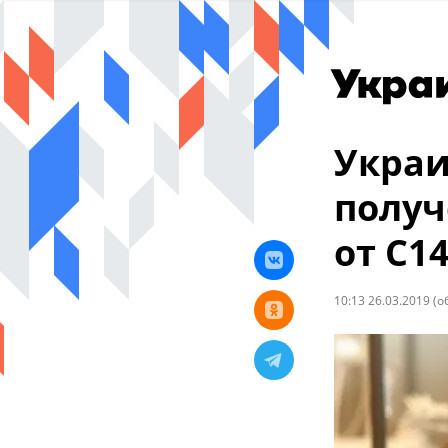
Украи
получ
от С1
10:13 26.03.2019
(о