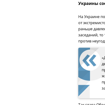
Украины со
На Украине по
от экстремист
раньше давлен
заседаний, то
против неугод
«
д
п
ж
п
з
Так глава Обо