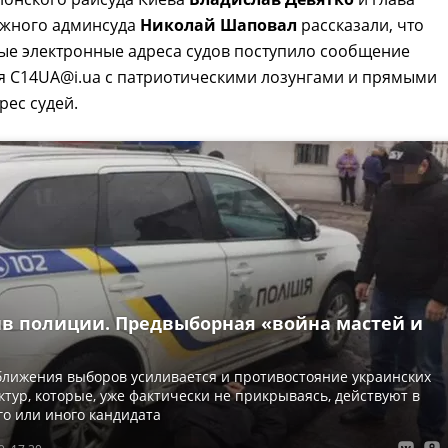
ужного админсуда
Николай Шаповал
рассказали, что
ые электронные адреса судов поступило сообщение
я C14UA@i.ua с патриотическими лозунгами и прямыми
рес судей.
ив полиции. Предвыборная «война мастей и
ближения выборов усиливается и противостояние украинских
ктур, которые, уже фактически не прикрываясь, действуют в
го или иного кандидата