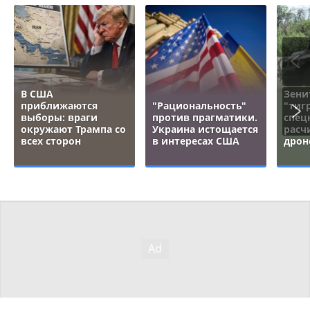
В США
Зени
приближаются
"Рациональность"
"тигр
выборы: враги
против прагматики.
спец
окружают Трампа со
Украина истощается
расч
всех сторон
в интересах США
дрон