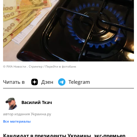
© РИА Новости . Стрингер
Перейти в фотобанк
Читать в
Дзен
Telegram
Василий Ткач
автор издания Украина.ру
Все материалы
Кандидат в президенты Украины, экс-премьер