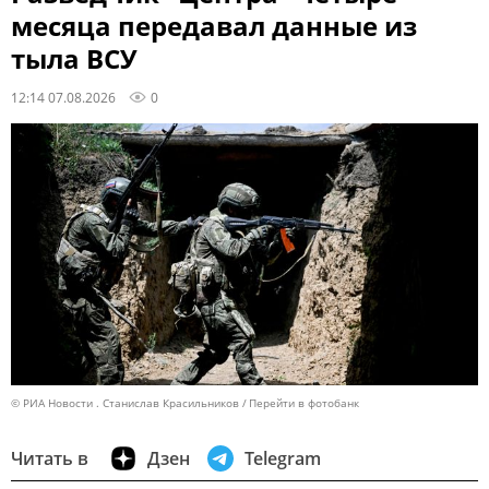
месяца передавал данные из
тыла ВСУ
12:14 07.08.2026
0
© РИА Новости . Станислав Красильников
Перейти в фотобанк
Читать в
Дзен
Telegram