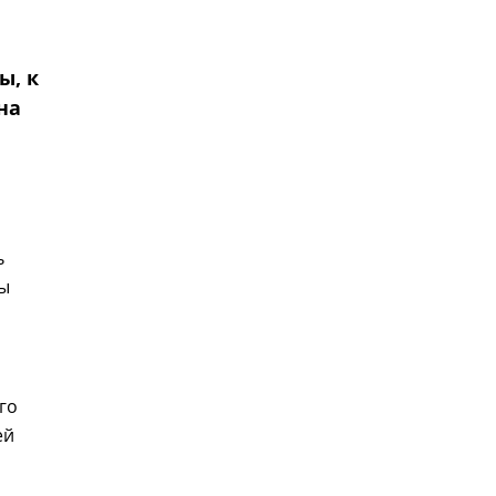
ы, к
на
ь
цы
го
ей