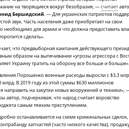
мание на творящиеся вокруг безобразия, —
считает
авт
онид Бершидский
. — Для украинских патриотов подде
стой звук. Часть населения даже приобретает на свои
то необходимо для армии и что должна предоставить вла
торопится сделать».
ечает, что предвыборная кампания действующего прези
вным образом на выпячивании «угрозы агрессора с Вост
вляет Украину тратить на оборону все больше и больше»
авления Порошенко военные расходы выросли с $3,3 мл
7,8 млрд. В 2019 году из этой суммы $630 миллионов
я направить на закупки новых вооружений и техники», 
ы автор, подчеркивая, что народ считает воровство
бюджета самым тяжким преступлением.
робно останавливается на схеме криминальных сделок,
нтрабанду запчастей (часто низкого качества), продажу