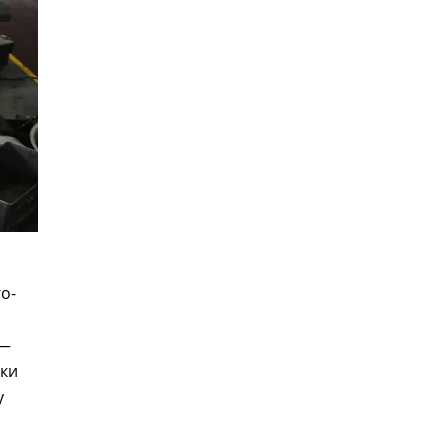
о-
 —
жки
у