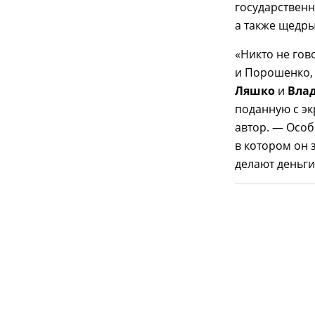
государствен
а также щедры
«Никто не гов
и Порошенко,
Ляшко
и
Вла
поданную с эк
автор. — Особ
в котором он 
делают деньги