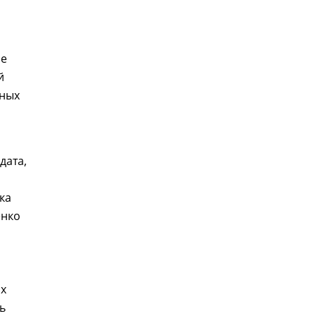
ые
й
ьных
дата,
ка
енко
ых
ь