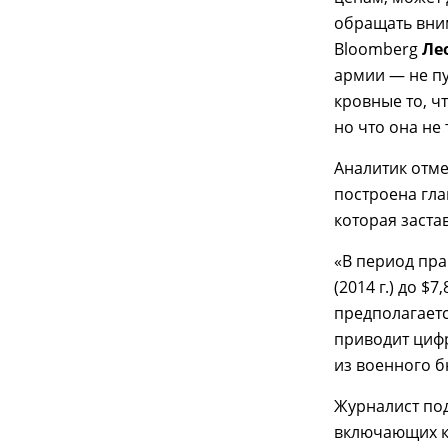
обращать вни
Bloomberg
Ле
армии — не пу
кровные то, ч
но что она не 
Аналитик отм
построена гла
которая заста
«В период пр
(2014 г.) до $
предполагаетс
приводит цифр
из военного 
Журналист под
включающих ко