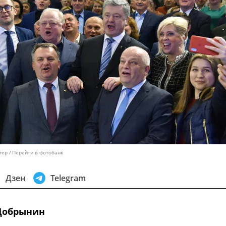
гер
Перейти в фотобанк
Дзен
Telegram
Добрынин