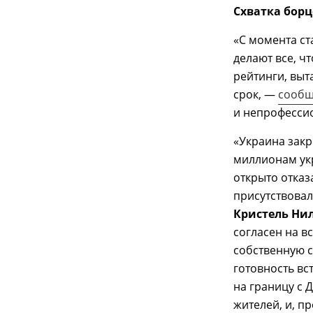
Схватка борц
«С момента ст
делают все, ч
рейтинги, выт
срок, —
сообщ
и непрофесси
«Украина закр
миллионам укр
открыто отказ
присутствовал
Кристель Ни
согласен на в
собственную с
готовность вс
на границу с
жителей, и, п