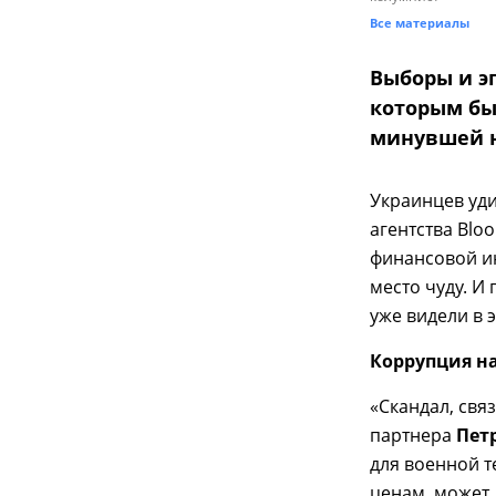
Все материалы
Выборы и э
которым бы
минувшей н
Украинцев уди
агентства Blo
финансовой ин
место чуду. И
уже видели в 
Коррупция н
«Скандал, свя
партнера
Пет
для военной т
ценам, может 