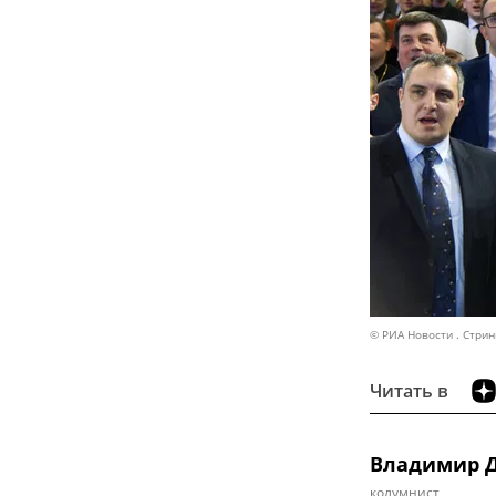
© РИА Новости . Стрин
Читать в
Владимир 
колумнист