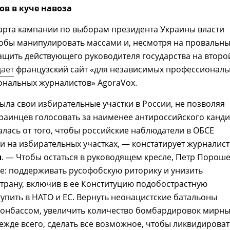
ов в куче навоза
арта кампании по выборам президента Украины власти
тобы манипулировать массами и, несмотря на провальн
ащить действующего руководителя государства на второ
ает
французский сайт «для независимых профессионал
ональных журналистов» AgoraVox.
ыла свои избирательные участки в России, не позволяя
аинцев голосовать за наименее антироссийского канди
алась от того, чтобы российские наблюдатели в ОБСЕ
и на избирательных участках, — констатирует журналист
л
. — Чтобы остаться в руководящем кресле, Петр Порош
се: поддерживать русофобскую риторику и унизить
трану, включив в ее Конституцию подобострастную
тупить в НАТО и ЕС. Вернуть неонацистские батальоны
 Донбассом, увеличить количество бомбардировок мирн
режде всего, сделать все возможное, чтобы ликвидироват