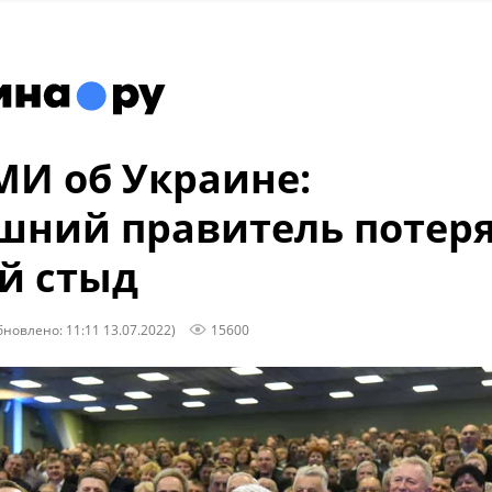
И об Украине:
ний правитель потер
й стыд
бновлено: 11:11 13.07.2022)
15600