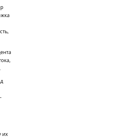
ор
ржка
сть,
дента
ока,
.
рд
—
 их