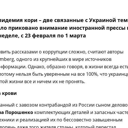
пидемия кори – две связанные с Украиной тем
ло приковано внимание иностранной прессы 
еделе, с 23 февраля по 1 марта
вить рассказами о коррупции сложно, считают авторы
omberg, одного из крупнейших в мире источников
формации. Однако, образно говоря, в жизни всегда ест
 потому нельзя быть уверенным на все 100%, что украин
этой жизни все и ничем их не пронять.
а крови
занный с завозом контрабандой из России сыном делово
ра Порошенко
комплектующих деталей и запасных част
ехники и реализацией их по бессовестно завышенным
допечь даже того жителя страны, который перестал