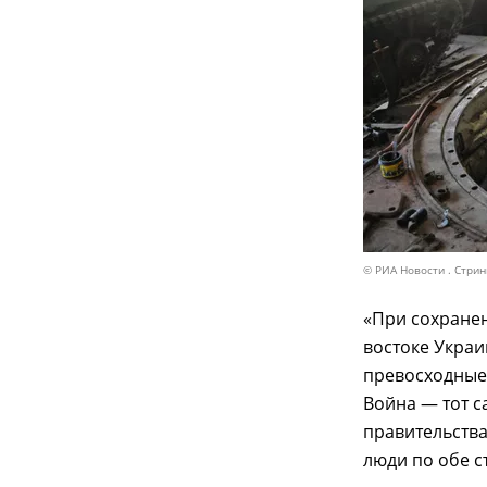
© РИА Новости . Стрин
«При сохранен
востоке Укра
превосходные
Война — тот 
правительства
люди по обе с