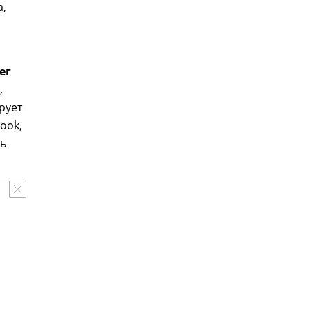
а,
ег
,
рует
ook,
рь