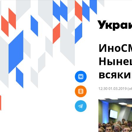
ИноСМ
Нынеш
всяки
12:30 01.03.2019
(о