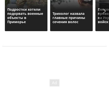
Подростки хотели
Песко
подорвать военные
Трихолог назвала
прово
объекты в
главные причины
на Ук
Приморье
сечения волос
войск