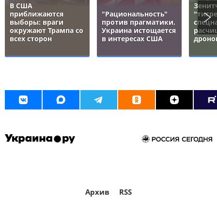
В США
Зенит
приближаются
"Рациональность"
"тигре
выборы: враги
против прагматики.
спецн
окружают Трампа со
Украина истощается
расчи
всех сторон
в интересах США
дроно
Архив
RSS