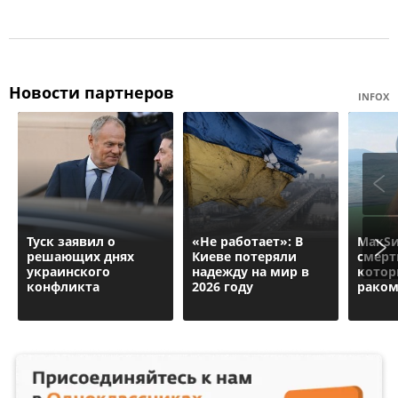
Новости партнеров
INFOX
Туск заявил о
«Не работает»: В
МакSи
решающих днях
Киеве потеряли
смерт
украинского
надежду на мир в
котор
конфликта
2026 году
рако