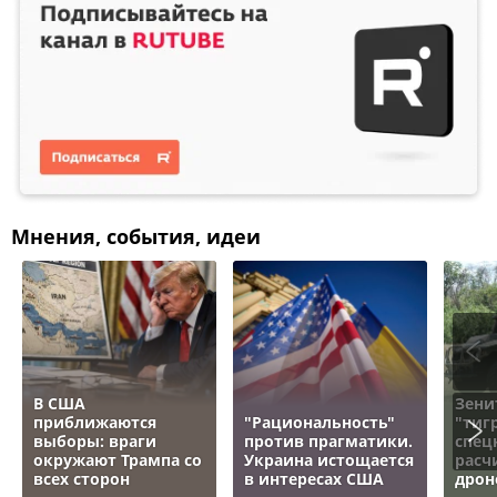
Мнения, события, идеи
В США
Зени
приближаются
"Рациональность"
"тигр
выборы: враги
против прагматики.
спец
окружают Трампа со
Украина истощается
расч
всех сторон
в интересах США
дрон