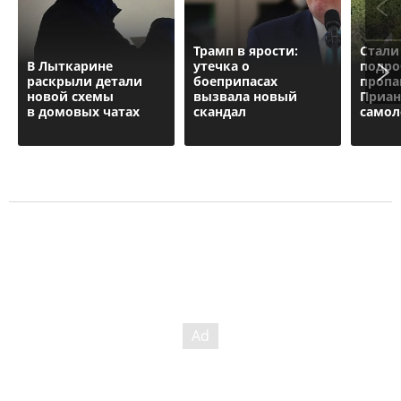
Трамп в ярости:
Стали
В Лыткарине
утечка о
подро
раскрыли детали
боеприпасах
проп
новой схемы
вызвала новый
Приан
в домовых чатах
скандал
самол