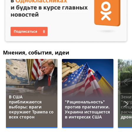
Мнения, события, идеи
В США
Зени
приближаются
"Рациональность"
"тигр
выборы: враги
против прагматики.
спец
окружают Трампа со
Украина истощается
расч
всех сторон
в интересах США
дрон