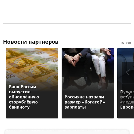
Новости партнеров
INFOX
Банк России
выпустил
Пушко
обновлённую
Россияне назвали
вступ
сторублёвую
размер «богатой»
«ледя
банкноту
зарплаты
Европ