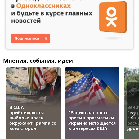
Мнения, события, идеи
В США
Зени
приближаются
"Рациональность"
"тигр
выборы: враги
против прагматики.
спец
окружают Трампа со
Украина истощается
расч
всех сторон
в интересах США
дрон