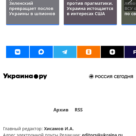
Зеленский
против прагматики.
льво
превращает послов
Украина истощается
ВСУ 
Украины в шпионов
в интересах США
по с
Архив
RSS
Главный редактор:
Хисамов И.А.
Адрес электронной почты Редакции:
editors@ukraina.ru