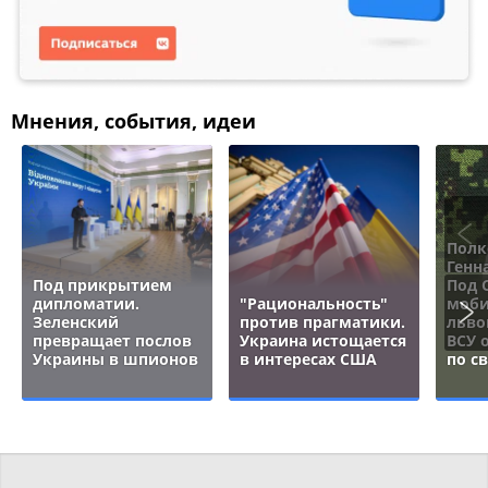
Мнения, события, идеи
Полк
Генн
Под прикрытием
Под 
дипломатии.
"Рациональность"
моби
Зеленский
против прагматики.
льво
превращает послов
Украина истощается
ВСУ 
Украины в шпионов
в интересах США
по с