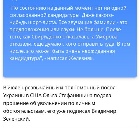
"По состоянию на данный момент нет ни одной
согласованной кандидатуры. Даже какого-
нибудь шорт-листа. Все звучащие фамилии - это
предположения или слухи. Не больше. После
того, как Свириденко отказалась, а Умерова
отказали, еще думают, кого отправить туда. В том
числе, это может быть очень неожиданная
кандидатура", - написал Железняк.
В июле чрезвычайный и полномочный посол
Украины в США Ольга Стефанишина подала
прошение об увольнении по личным
обстоятельствам, его уже подписал Владимир
Зеленский.