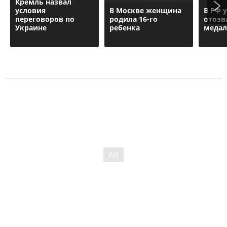
Кремль назвал
условия
В Москве женщина
В РФ 
переговоров по
родила 16-го
отозв
Украине
ребенка
медал