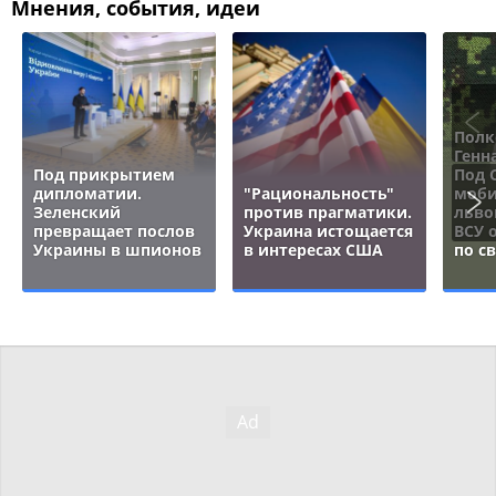
Мнения, события, идеи
Полк
Генн
Под прикрытием
Под 
дипломатии.
"Рациональность"
моби
Зеленский
против прагматики.
льво
превращает послов
Украина истощается
ВСУ 
Украины в шпионов
в интересах США
по с