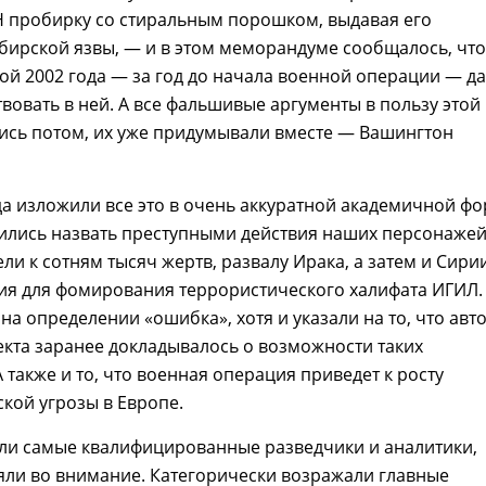
Н пробирку со стиральным порошком, выдавая его
бирской язвы, — и в этом меморандуме сообщалось, что
ой 2002 года — за год до начала военной операции — д
твовать в ней. А все фальшивые аргументы в пользу этой
ись потом, их уже придумывали вместе — Вашингтон
а изложили все это в очень аккуратной академичной ф
ились назвать преступными действия наших персонажей
ли к сотням тысяч жертв, развалу Ирака, а затем и Сирии
ия для фомирования террористического халифата ИГИЛ.
на определении «ошибка», хотя и указали на то, что авт
кта заранее докладывалось о возможности таких
А также и то, что военная операция приведет к росту
кой угрозы в Европе.
ли самые квалифицированные разведчики и аналитики,
яли во внимание. Категорически возражали главные