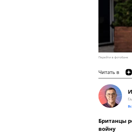
Перейти в фотобанк
Читать в
И
Гл
Вс
Британцы р
войну