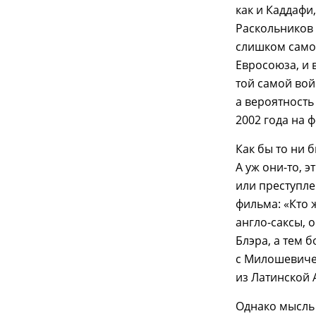
как и Каддафи
Раскольников 
слишком само
Евросоюза, и 
той самой вой
а вероятность
2002 года на 
Как бы то ни 
А уж они-то, 
или преступле
фильма: «Кто 
англо-саксы, 
Блэра, а тем 
с Милошевиче
из Латинской 
Однако мысль 