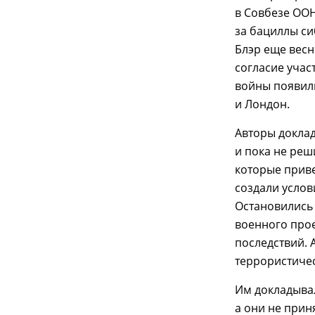
в Совбезе ОО
за бациллы си
Блэр еще весн
согласие учас
войны появил
и Лондон.
Авторы доклад
и пока не реш
которые приве
создали услов
Остановились 
военного прое
последствий. 
террористичес
Им докладыва
а они не прин