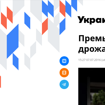
Премь
дрожа
15:27 07.07.2016
(о