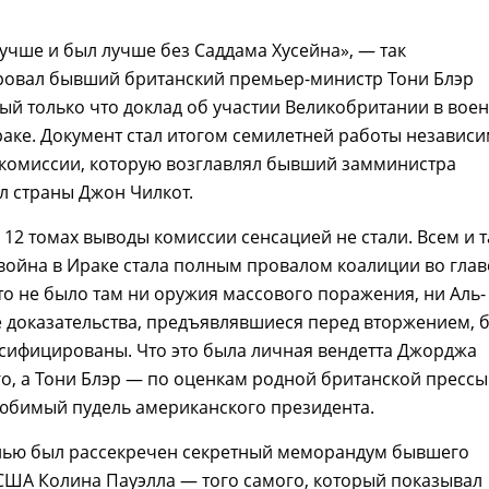
учше и был лучше без Саддама Хусейна», — так
овал бывший британский премьер-министр Тони Блэр
й только что доклад об участии Великобритании в вое
аке. Документ стал итогом семилетней работы независ
 комиссии, которую возглавлял бывший замминистра
л страны Джон Чилкот.
12 томах выводы комиссии сенсацией не стали. Всем и т
 война в Ираке стала полным провалом коалиции во глав
то не было там ни оружия массового поражения, ни Аль-
е доказательства, предъявлявшиеся перед вторжением, 
сифицированы. Что это была личная вендетта Джорджа
о, а Тони Блэр — по оценкам родной британской пресс
любимый пудель американского президента.
ью был рассекречен секретный меморандум бывшего
США Колина Пауэлла — того самого, который показывал