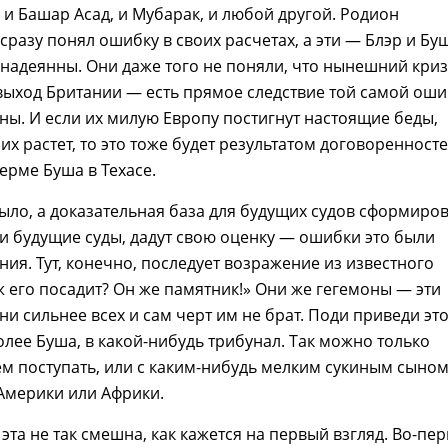
, и Башар Асад, и Мубарак, и любой другой. Родион
сразу понял ошибку в своих расчетах, а эти — Блэр и Бу
надеянны. Они даже того не поняли, что нынешний кри
выход Британии — есть прямое следствие той самой оши
ны. И если их милую Европу постигнут настоящие беды,
 их растет, то это тоже будет результатом договоренност
ферме Буша в Техасе.
было, а доказательная база для будущих судов сформиров
эти будущие суды, дадут свою оценку — ошибки это были
ния. Тут, конечно, последует возражение из известного
ж его посадит? Он же памятник!» Они же гегемоны — эти
они сильнее всех и сам черт им не брат. Поди приведи эт
более Буша, в какой-нибудь трибунал. Так можно только
м поступать, или с каким-нибудь мелким сукиным сыно
Америки или Африки.
эта не так смешна, как кажется на первый взгляд. Во-пер