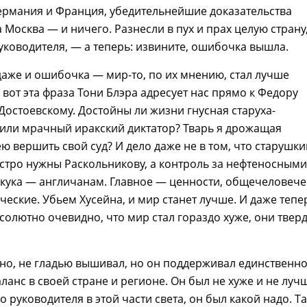
ермания и Франция, убедительнейшие доказательства
 Москва — и ничего. Разнесли в пух и прах целую страну
уководителя, — а теперь: извините, ошибочка вышла.
даже и ошибочка — мир-то, по их мнению, стал лучше
И вот эта фраза Тони Блэра адресует нас прямо к Федору
остоевскому. Достойны ли жизни гнусная старуха-
или мрачный иракский диктатор? Тварь я дрожащая
ю вершить свой суд? И дело даже не в том, что старушк
стро нужны Раскольникову, а контроль за нефтеносными
кука — англичанам. Главное — ценности, общечеловече
ческие. Убьем Хусейна, и мир станет лучше. И даже тепе
бсолютно очевидно, что мир стал гораздо хуже, они твер
но, не гладью вышивал, но он поддерживал единственн
анс в своей стране и регионе. Он был не хуже и не луч
о руководителя в этой части света, он был какой надо. Т