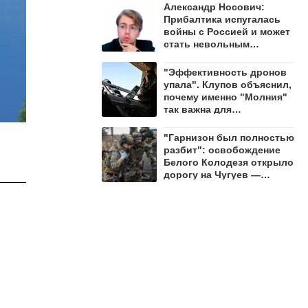
Александр Носович:
Прибалтика испугалась
войны с Россией и может
стать невольным
защитником Ленобласти
"Эффективность дронов
упала". Клупов объяснил,
почему именно "Молния"
так важна для
уничтожения ВСУ
"Гарнизон был полностью
разбит": освобождение
Белого Колодезя открыло
дорогу на Чугуев —
Алехин