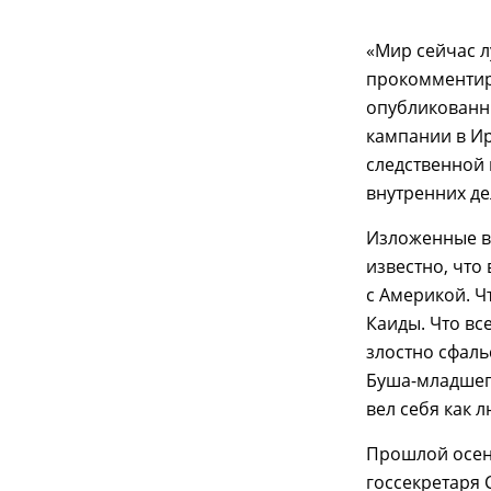
«Мир сейчас л
прокомментир
опубликованны
кампании в Ир
следственной
внутренних де
Изложенные в 
известно, что
с Америкой. Ч
Каиды. Что вс
злостно сфаль
Буша-младшег
вел себя как 
Прошлой осен
госсекретаря 