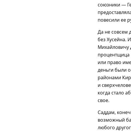
союзники — Г
предоставляла
повесили ее р
Да не совсем 
без Хусейна. 
Михайловичу Д
процентщица 
или право име
деньги были о
районами Кир
и сверхчелове
когда стало а
свое.
Саддам, конеч
возможный бал
любого другог