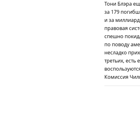
Тони Блэра ещ
за 179 погибш
и за миллиард
правовая сист
спешно покид
по поводу аме
несладко прих
третьих, есть
воспользуются
Комиссия Чилк