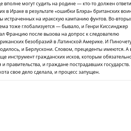
е вполне могут судить на родине — кто-то должен ответ
их в Ираке в результате «ошибки Блэра» британских вои
ы истраченных на иракскую кампанию фунтов. Во-вторых
ема тоже глобализуется — бывало, и Генри Киссинджер
ал Францию после вызова на допрос к следователю
риканских безобразий в Латинской Америке. И Пиночет
одилось, и Берлускони. Словом, прецеденты имеются. А 
 еще инструмент гражданских исков, которым обязательн
 и правительства, и граждане пострадавших государств.
ота свое дело сделала, и процесс запущен.