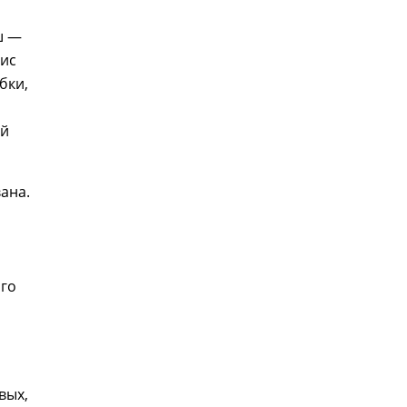
ш —
зис
бки,
ей
ана.
ого
м
вых,