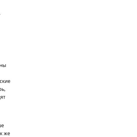
,
ины
ские
рь,
дят
о
ше
ак же