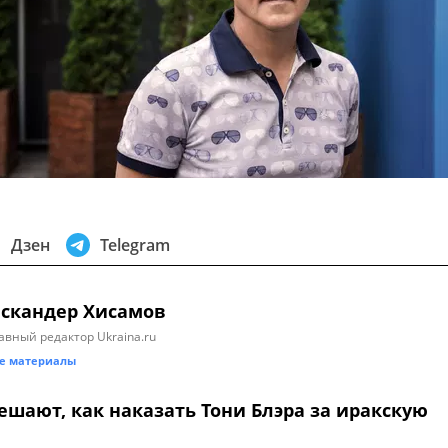
Дзен
Telegram
скандер Хисамов
авный редактор Ukraina.ru
е материалы
ешают, как наказать Тони Блэра за иракскую