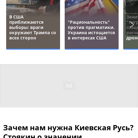
В США
Зени
приближаются
"Рациональность"
"тигр
выборы: враги
против прагматики.
спец
окружают Трампа со
Украина истощается
расч
всех сторон
в интересах США
дрон
Зачем нам нужна Киевская Русь?
Стоякин о значении