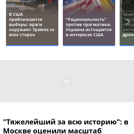
В США
Зени
приближаются
"Рациональность"
"тигр
выборы: враги
против прагматики.
спец
окружают Трампа со
Украина истощается
расч
всех сторон
в интересах США
дрон
"Тяжелейший за всю историю": в
Москве оценили масштаб