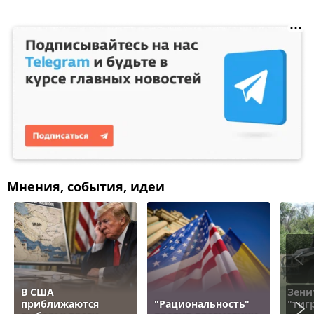
Мнения, события, идеи
В США
Зени
приближаются
"Рациональность"
"тигр