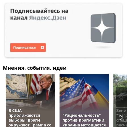
Мнения, события, идеи
В США
Зени
приближаются
"Рациональность"
"тигр
выборы: враги
против прагматики.
спец
окружают Трампа со
Украина истощается
расч