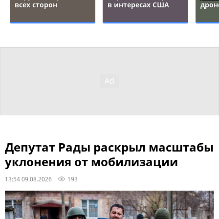
всех сторон
в интересах США
дрон
Депутат Рады раскрыл масштабы
уклонения от мобилизации
13:54 09.08.2026
193