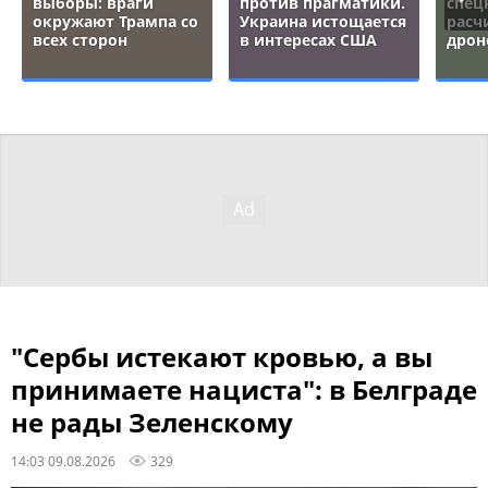
выборы: враги
против прагматики.
спец
окружают Трампа со
Украина истощается
расч
всех сторон
в интересах США
дрон
"Сербы истекают кровью, а вы
принимаете нациста": в Белграде
не рады Зеленскому
14:03 09.08.2026
329