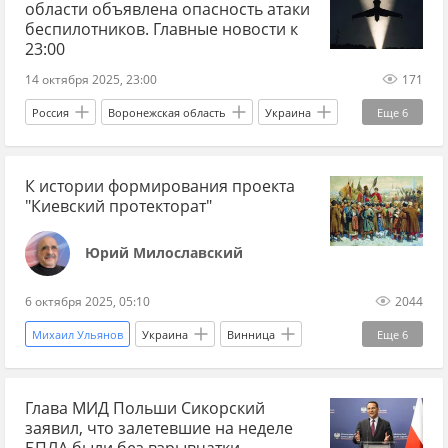
области объявлена опасность атаки
Иван Конев
Красная Армия
беспилотников. Главные новости к
23:00
Великая Отечественная война
наступление
14 октября 2025, 23:00
171
вермахт
кино
фильм
Россия
Воронежская область
Украина
Еще
6
кинематограф
Киностудия им. Довженко
Владимир Кличко
Дональд Трамп
К истории формирования проекта
Вячеслав Гладков
Украина.ру
"Киевский протекторат"
Вооруженные силы Украины
НАТО
Юрий Милославский
6 октября 2025, 05:10
2044
Михаил Ульянов
Украина
Винница
Еще
6
Москва
Богдан Хмельницкий
Глава МИД Польши Сикорский
Адольф Гитлер
Красная Армия
Мнения
заявил, что залетевшие на неделе
НАТО