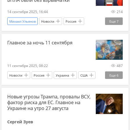
БПЛА были без взрывчатки
14 сентября 2025, 16:44
214
Михаил Ульянов
Новости
Россия
Еще
7
Польша
Украина
Сикорский
МИД
Главное за ночь 11 сентября
НАТО
БПЛА
Международная политика
11 сентября 2025, 08:22
487
Новости
Россия
Украина
США
Еще
6
Андрей Марочко
Дональд Трамп
Новые угрозы Трампа, провалы ВСУ,
Алексей Пушков
СБУ
Госдума
МВД
фактор риска для ЕС. Главное на
Украине на утро 27 августа
Сергей Зуев