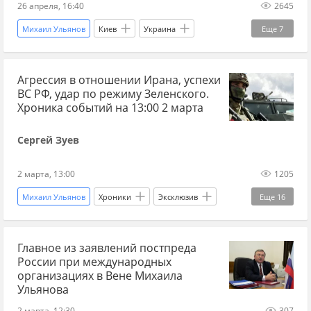
26 апреля, 16:40
2645
Михаил Ульянов
Киев
Украина
Еще
7
Чернобыль
Иосиф Сталин
Агрессия в отношении Ирана, успехи
Александр Масляков
КГБ
Мнения
ВС РФ, удар по режиму Зеленского.
Владимир Скачко
весь Скачко
Хроника событий на 13:00 2 марта
Сергей Зуев
2 марта, 13:00
1205
Михаил Ульянов
Хроники
Эксклюзив
Еще
16
Иран
Россия
США
Главное из заявлений постпреда
Владимир Зеленский
Дональд Трамп
России при международных
Вооруженные силы Украины
МАГАТЭ
ВПК
организациях в Вене Михаила
Ульянова
Украина
ВСУ
потери ВСУ
ВС РФ
2 марта, 12:30
307