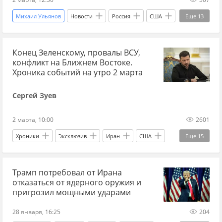
наступление ВС РФ
Украина.ру
Михаил Ульянов
Новости
Россия
США
Еще
13
Виктор Медведчук
Ближний Восток
Израиль
Украина.ру
МАГАТЭ
Конец Зеленскому, провалы ВСУ,
война
Ближний Восток
Иран
конфликт на Ближнем Востоке.
Рафаэль Гросси
ядерная безопасность
Хроника событий на утро 2 марта
Ядерная энергетика
АЭС
Сергей Зуев
международные отношения
2 марта, 10:00
2601
Международная политика
Хроники
Эксклюзив
Иран
США
Еще
15
международное право
Ближний Восток
Дональд Трамп
Трамп потребовал от Ирана
Владимир Зеленский
отказаться от ядерного оружия и
Вооруженные силы Украины
ЕС
МИД
пригрозил мощными ударами
ВСУ
ВС РФ
наступление ВС РФ
28 января, 16:25
204