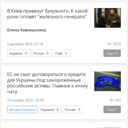
история Украины
Украина
Нью-Йорк
В Киев привезут Залужного. К какой
Киев
Мазепа
Филипп Орлик
Петр I
роли готовят "железного генерала"
историк
книги
XVIII век
XIX век
Елена Кирюшкина
Екатерина II
казаки
гетман
сепаратизм
Малороссия
2 декабря 2025, 05:18
2559
Речь Посполитая
Польша
Украина
Россия
США
Еще
17
Великое княжество Литовское
Валерий Залужный
Владимир Зеленский
Российская империя
ЕС не смог договориться о кредите
Вооруженные силы Украины
НАТО
ЕС
для Украины под замороженные
Эксклюзив
ВСУ
Офис президента
российские активы. Главное к этому
часу
Банковая
МИД Украины
МИД РФ
13 ноября 2025, 18:49
287
дипломаты
дипломатические отношения
Михаил Ульянов
Украина
Россия
Еще
7
Лондон
международные отношения
Китай
Рафаэль Гросси
Си Цзиньпин
Давид Арахамия
Андрей Ермак