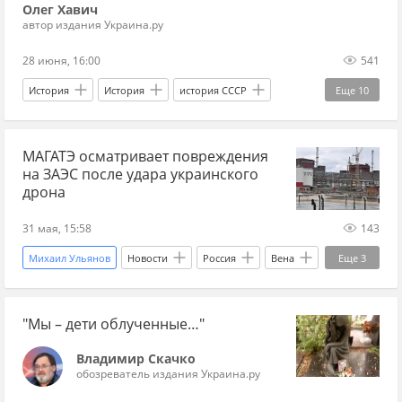
Олег Хавич
автор издания Украина.ру
28 июня, 16:00
541
История
История
история СССР
Еще
10
СССР
КПСС
коммунистическая партия
МАГАТЭ осматривает повреждения
Огонек
Борис Ельцин
Михаил Горбачёв
на ЗАЭС после удара украинского
Украина
Перестройка
1980-е
дрона
Украина.ру
31 мая, 15:58
143
Михаил Ульянов
Новости
Россия
Вена
Еще
3
МАГАТЭ
Запорожская АЭС
Росатом
"Мы – дети облученные…"
Владимир Скачко
обозреватель издания Украина.ру