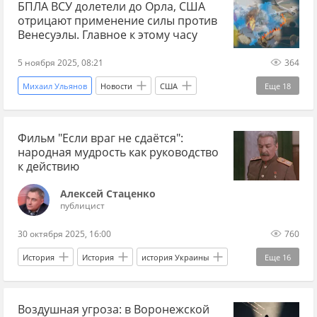
БПЛА ВСУ долетели до Орла, США
МИД
Минобороны
"Рубикон"
отрицают применение силы против
Новости
Венесуэлы. Главное к этому часу
5 ноября 2025, 08:21
364
Михаил Ульянов
Новости
США
Еще
18
Украина
Венесуэла
Дональд Трамп
Фильм "Если враг не сдаётся":
Николас Мадуро
Вооруженные силы Украины
народная мудрость как руководство
"Ахмат"
Росавиация
БПЛА сегодня
к действию
атака БПЛА
Россия
Александр Вучич
Алексей Стаценко
публицист
НАТО
Калининградская область
30 октября 2025, 16:00
760
боеприпасы
СВО
торговля оружием
История
История
история Украины
Еще
16
международные отношения
история СССР
СССР
УССР
Украина
Международная политика
Воздушная угроза: в Воронежской
Звенигородка
Киев
Кировоград