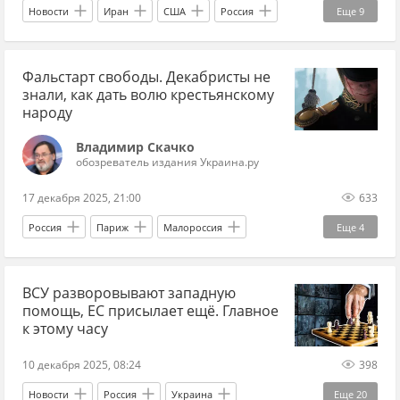
атака
удары
взрыв
Новости
Иран
США
Россия
Еще
9
взрывы на Украине
БПЛА
Украина.ру
Дональд Трамп
Украина.ру
МАГАТЭ
Фальстарт свободы. Декабристы не
военная эскалация
война
знали, как дать волю крестьянскому
Ближний Восток
Израиль
народу
международные отношения
Владимир Скачко
обозреватель издания Украина.ру
Международная политика
17 декабря 2025, 21:00
633
Россия
Париж
Малороссия
Еще
4
Наполеон Бонапарт
ВСУ разворовывают западную
Владимир Ленин (Владимир Ульянов)
помощь, ЕС присылает ещё. Главное
Эксклюзив
весь Скачко
к этому часу
10 декабря 2025, 08:24
398
Новости
Россия
Украина
Еще
20