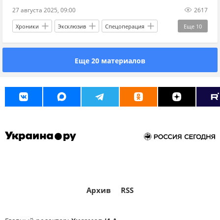
27 августа 2025, 09:00
2617
Хроники
Эксклюзив
Спецоперация
Еще
10
Украина
Россия
Киев
Еще 20 материалов
Дональд Трамп
Владимир Зеленский
Владимир Путин
ЕС
Вооруженные силы Украины
МИД
Северный поток
Архив
RSS