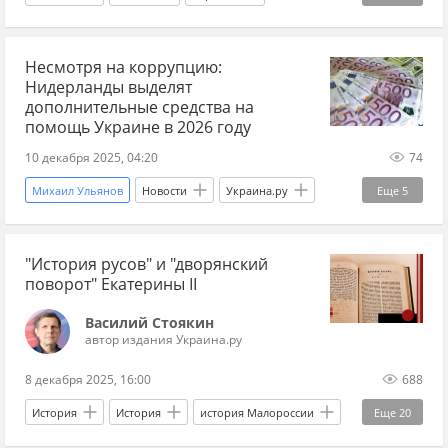
Андрей Марочко
Сергей Собянин
Несмотря на коррупцию:
Татьяна Москалькова
Киев
Нидерланды выделят
Вооруженные силы Украины
Минобороны
дополнительные средства на
помощь Украине в 2026 году
Госдума
Недвижимость
риелторы
10 декабря 2025, 04:20
74
переговоры по Украине 2025
Михаил Ульянов
Новости
Украина.ру
Еще
5
новости переговоров
Россия
МИД РФ
Нидерланды
будет ли мир между Россией и Украиной
"История русов" и "дворянский
Украина
военная помощь Украине
поворот" Екатерины II
замороженные активы
дети
дезертирство
ВСУ
крах ВСУ
коррупция
Василий Стоякин
автор издания Украина.ру
Минобороны РФ
ЕС
8 декабря 2025, 16:00
688
История
История
история Малороссии
Еще
20