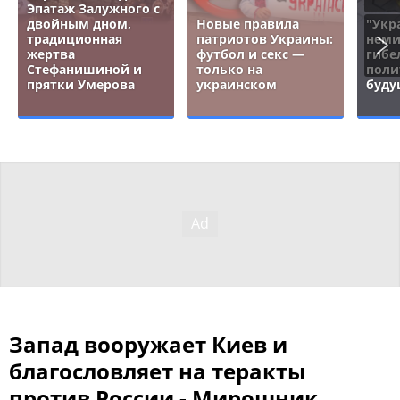
Эпатаж Залужного с
двойным дном,
Новые правила
"Укр
традиционная
патриотов Украины:
неми
жертва
футбол и секс —
гибе
Стефанишиной и
только на
поли
прятки Умерова
украинском
буду
Запад вооружает Киев и
благословляет на теракты
против России - Мирошник