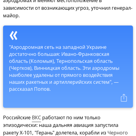
аэродромах и меняют местоположение в
зависимости от возникающих угроз, уточнил генерал-
майор.
"Аэродромная сеть на западной Украине
достаточно большая: Ивано-Франковская
область (Коломыя), Тернопольская область
(Чертков), Винницкая область. Эти аэродромы
наиболее удалены от прямого воздействия
наших ракетных и артиллерийских систем", —
рассказал Попов.
Российские
ВКС
работают по ним только
эпизодически: наша дальняя авиация запустила
ракету Х-101, "Герань" долетела, корабли из
Черного