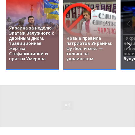
Украина за неделю.
Эпатаж Залужного с
двойным дном,
Новые правила
"Укр
традиционная
патриотов Украины:
неми
жертва
футбол и секс —
гибе
Стефанишиной и
только на
поли
прятки Умерова
украинском
буду