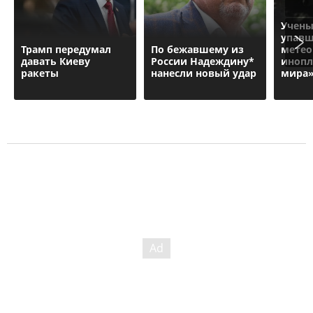
Учены
упавш
Трамп передумал
По бежавшему из
метео
давать Киеву
России Надеждину*
инопл
ракеты
нанесли новый удар
мира