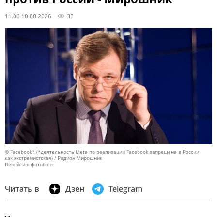
11:00 10.08.2026
32
© Facebook* (*деятельность Meta по реализации Facebook запрещена в России
как экстремистская) / Родион Мирошник
Перейти в фотобанк
Читать в
Дзен
Telegram