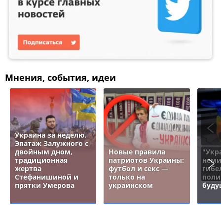
Мнения, события, идеи
Украина за неделю.
Эпатаж Залужного с
двойным дном,
Новые правила
"Укр
традиционная
патриотов Украины:
неми
жертва
футбол и секс —
гибе
Стефанишиной и
только на
поли
прятки Умерова
украинском
буду