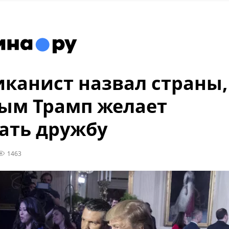
канист назвал страны,
ым Трамп желает
ать дружбу
1463