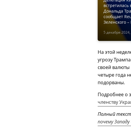
встретилась
Дональда Тра
сообщает Reu
Зеленского –
5 декабря 2024,
На этой недел
угрозу Трамп
своей валюты 
четыре года н
подорваны.
Подробнее о з
членству Укра
Полный текс
почему Западу