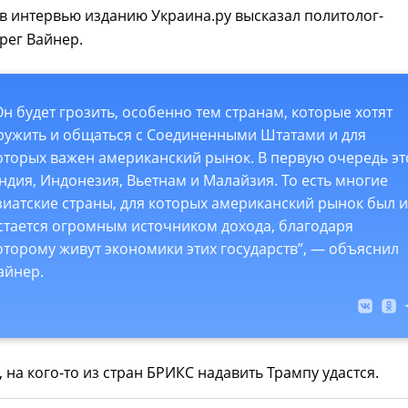
в интервью изданию Украина.ру высказал политолог-
рег Вайнер.
Он будет грозить, особенно тем странам, которые хотят
ружить и общаться с Соединенными Штатами и для
оторых важен американский рынок. В первую очередь эт
ндия, Индонезия, Вьетнам и Малайзия. То есть многие
зиатские страны, для которых американский рынок был и
стается огромным источником дохода, благодаря
оторому живут экономики этих государств”, — объяснил
айнер.
, на кого-то из стран БРИКС надавить Трампу удастся.