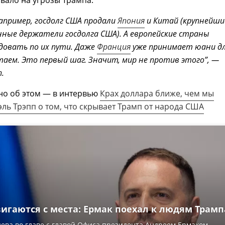
вало на угрозы Трампа.
Например, госдолг США продали
Япония
и Китай (крупнейши
ные держатели госдолга США). А европейские страны
довать по их пути. Даже
Франция
уже принимает юани д
таем. Это первый шаг. Значит, мир не против этого”, —
.
но об этом — в интервью
Крах доллара ближе, чем мы
ль Трэпп о том, что скрывает Трамп от народа США
игаются с места: Ермак поехал к людям Трамп
ева во главе с главой Офиса президента Андреем Ермаком