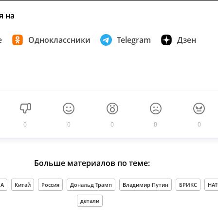
я на
е
Одноклассники
Telegram
Дзен
0
0
0
0
0
Больше материалов по теме:
А
Китай
Россия
Дональд Трамп
Владимир Путин
БРИКС
НА
детали