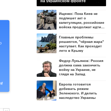
на украинском фронте
Ищенко: Пока Киев не
подпишет акт о
капитуляции, российские
войска продолжат идти
вперёд
Главные проблемы
решаются, "чёрная жара"
о
наступает. Как проходит
лето в Крыму
Федор Лукьянов: Россия
должна сама закончить
войну на Украине, не
глядя на Запад
Европа готовится
добивать режим
Зеленского. И делить
наследство Украины