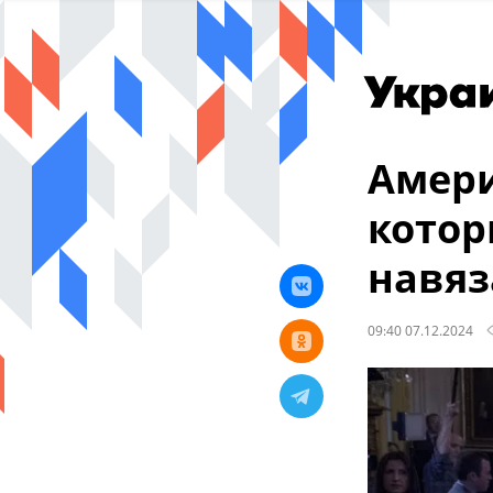
Амери
котор
навяз
09:40 07.12.2024