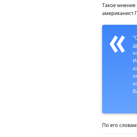
Такое мнение 
американист Г
“
д
к
И
а
о
к
В
По его словам