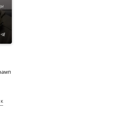
ды
Трамп
 к