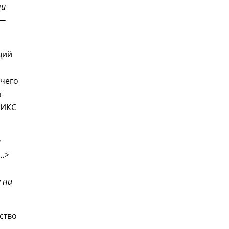
ли
 —
щий
ичего
о
РИКС
и
..>
 ни
ство