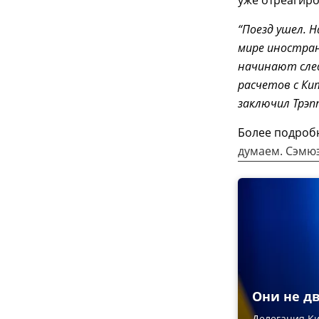
уже отреагиро
“Поезд ушел. 
мире иностран
начинают сле
расчетов с Ки
заключил Трэпп
Более подроб
думаем. Сэмюэ
Они не дв
Делегация Ки