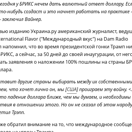
егодня у БРИКС нечем дать валютный ответ доллару. Ес
то-нибудь создаст и это начнет работать на практике
— заключил Вайнер.
вью изданию Украина.ру американский журналист, веду
ernational Flavor ("Международный вкус") на Dam Radio
 напомнил, что во время президентской гонки Трамп н
РИКС, а сейчас, за 50 дней до своей инаугурации, от нег
пать заявления о наложении 100% пошлины на страны Б
ллара.
аставит другие страны выбирать между их собственным
ем, что хочет лично он, мы [
США
] проиграем эту войну. <.
что падение доллара ближе, чем мы думаем, и необходимы
ствия в отношении этого. Но он не сказал об этом народу
етил Трэпп.
же обратил внимание на то, что международное сообще