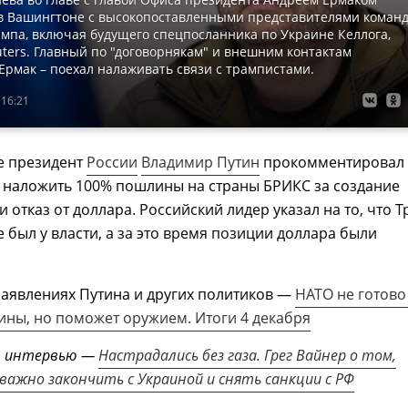
 в Вашингтоне с высокопоставленными представителями коман
мпа, включая будущего спецпосланника по Украине Келлога,
ters. Главный по "договорнякам" и внешним контактам
 Ермак – поехал налаживать связи с трампистами.
 16:21
е президент
России
Владимир Путин
прокомментировал
а наложить 100% пошлины на страны БРИКС за создание
и отказ от доллара. Российский лидер указал на то, что 
е был у власти, а за это время позиции доллара были
аявлениях Путина и других политиков —
НАТО не готово
ины, но поможет оружием. Итоги 4 декабря
т интервью —
Настрадались без газа. Грег Вайнер о том,
 важно закончить с Украиной и снять санкции с РФ