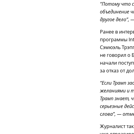
“Потому что с
объединение ч
другое дело”, 
Ранее в интер
программы Int
Сэмюэль Трэпп
не говорил о Б
начали посту
за отказ от до
“Если Трамп з
желаниями и т
Трамп знает, 
серьезные дей
слова”, — отм
Журналист так