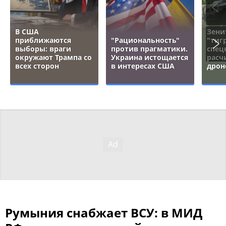
В США
Зени
приближаются
"Рациональность"
"тигр
выборы: враги
против прагматики.
спец
окружают Трампа со
Украина истощается
расч
всех сторон
в интересах США
дрон
Румыния снабжает ВСУ: в МИД