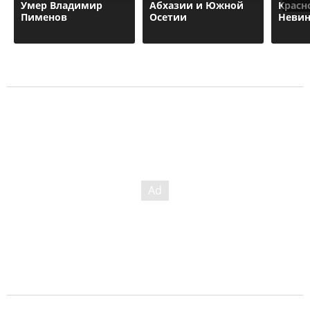
Умер Владимир
Абхазии и Южной
Красн
Пименов
Осетии
Неви