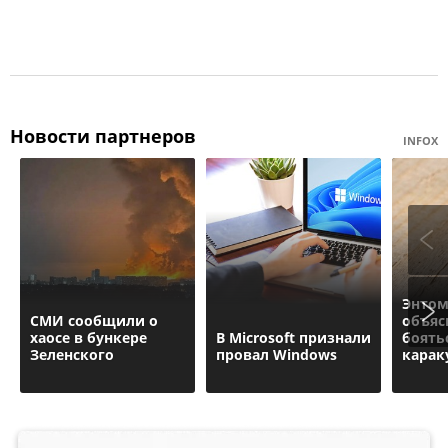
Новости партнеров
INFOX
Энтом
СМИ сообщили о
объяс
хаосе в бункере
В Microsoft признали
боять
Зеленского
провал Windows
карак