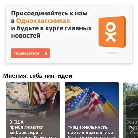
Мнения, события, идеи
В США
Зени
приближаются
"Рациональность"
"тигр
выборы: враги
против прагматики.
спец
окружают Трампа со
Украина истощается
расч