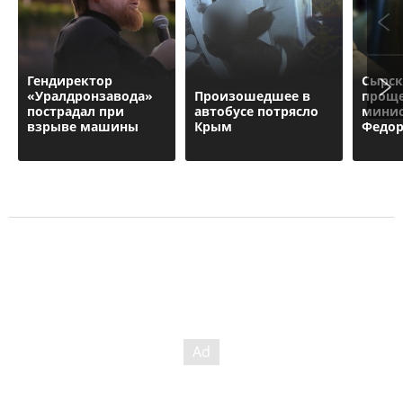
Гендиректор
Сырск
«Уралдронзавода»
Произошедшее в
проще
пострадал при
автобусе потрясло
минис
взрыве машины
Крым
Федор