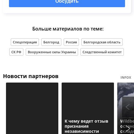
Обсудить
Больше материалов по теме:
Спецоперация
Белгород
Россия
Белгородская область
СК РФ
Вооруженные силы Украины
Следственный комитет
Новости партнеров
INFOX
К чему ведет отзыв
Wildbe
признания
остан
независимости
склад