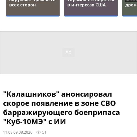
всех сторон
в интересах США
дрон
"Калашников" анонсировал
скорое появление в зоне СВО
барражирующего боеприпаса
"Куб-10МЭ" с ИИ
11:08 09.08.2026
51