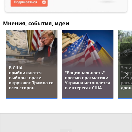
Мнения, события, идеи
В США
Зени
приближаются
"Рациональность"
"тигр
выборы: враги
против прагматики.
спец
окружают Трампа со
Украина истощается
расч
всех сторон
в интересах США
дрон