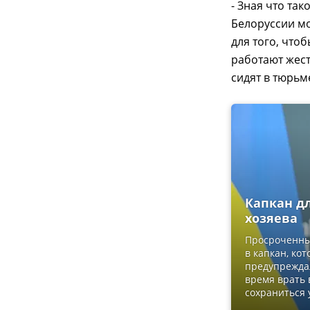
- Зная что так
Белоруссии мо
для того, что
работают жестк
сидят в тюрьм
Капкан дл
хозяева
Просроченны
в капкан, ко
предупреждал
время врать 
сохраниться 