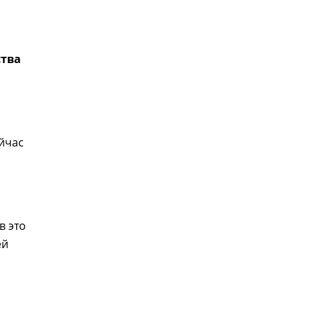
ства
ейчас
в это
ей