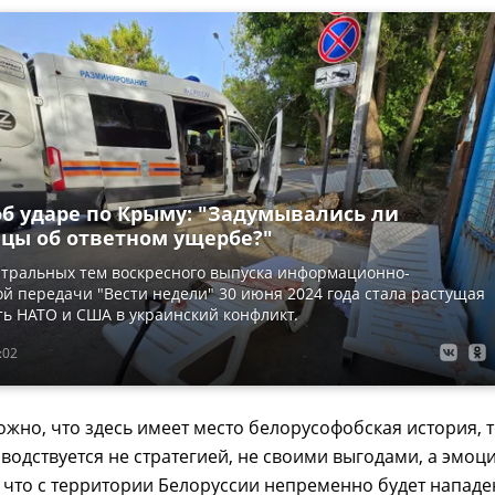
об ударе по Крыму: "Задумывались ли
цы об ответном ущербе?"
нтральных тем воскресного выпуска информационно-
й передачи "Вести недели" 30 июня 2024 года стала растущая
ь НАТО и США в украинский конфликт.
:02
жно, что здесь имеет место белорусофобская история, 
оводствуется не стратегией, не своими выгодами, а эмоц
 что с территории Белоруссии непременно будет нападе