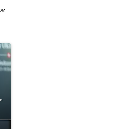
мом
ки