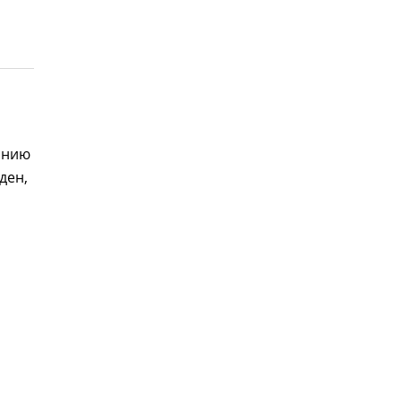
линию
ден,