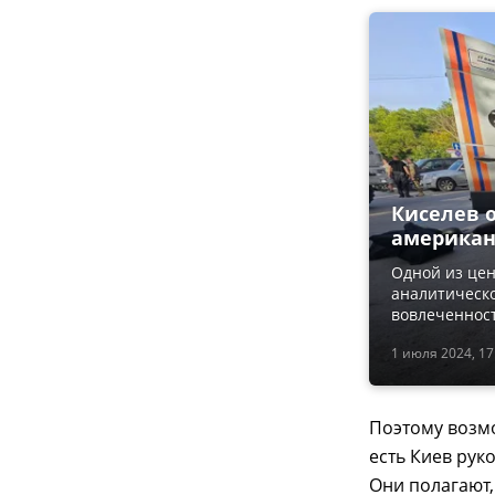
Киселев 
американ
Одной из це
аналитическо
вовлеченност
1 июля 2024, 17
Поэтому возмо
есть Киев рук
Они полагают,