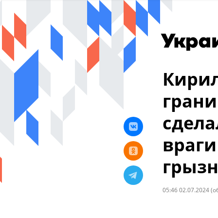
Кирил
грани
сдела
враги
грыз
05:46 02.07.2024
(о