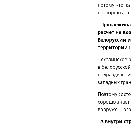
потому что, к
повторюсь, эт
- Прослежива
расчет на в
Белоруссии и
территории 
- Украинское 
в белорусской
подразделения
западных гран
Поэтому состо
хорошо знает 
вооруженного
- А внутри с