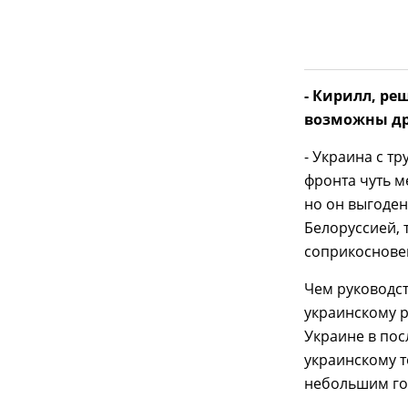
- Кирилл, ре
возможны др
- Украина с т
фронта чуть м
но он выгоден
Белоруссией, 
соприкосновен
Чем руководст
украинскому 
Украине в по
украинскому т
небольшим год