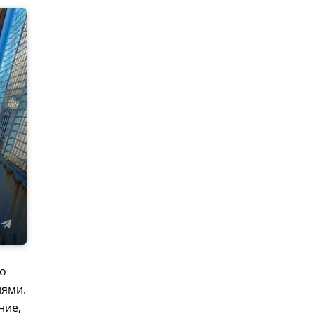
то
иями.
ние,