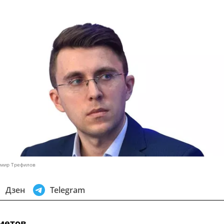
имир Трефилов
Дзен
Telegram
метов