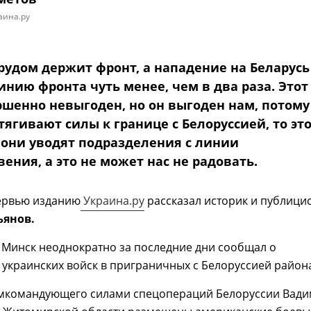
аина.ру
трудом держит фронт, а нападение на Беларусь
нию фронта чуть менее, чем в два раза. Этот
ршенно невыгоден, но он выгоден нам, потому
тягивают силы к границе с Белоруссией, то эт
о они уводят подразделения с линии
ения, а это не может нас не радовать.
тервью изданию
Украина.ру
рассказал историк и публици
ьянов.
Минск неоднократно за последние дни сообщал о
украинских войск в приграничных с Белоруссией района
мкомандующего силами спецопераций Белоруссии Вади