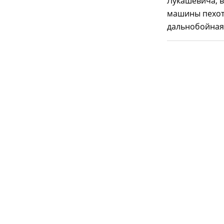
Лукашевича, 
машины пехоты
дальнобойная 