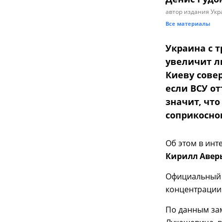
автор издания Укр
Все материалы
Украина с 
увеличит ли
Киеву сове
если ВСУ от
значит, чт
соприкоснов
Об этом в ин
Кирилл Авер
Официальный 
концентрации 
По данным за