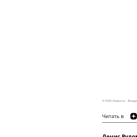
© РИА Новости . Влад
Читать в
Денис Рудо