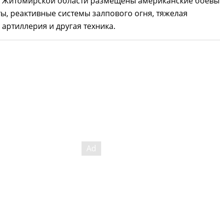
в Житомирской области размещены американские боевы
, реактивные системы залпового огня, тяжелая
артиллерия и другая техника.