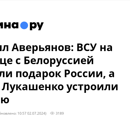
л Аверьянов: ВСУ на
це с Белоруссией
ли подарок России, а
 Лукашенко устроили
ню
бновлено: 10:57 02.07.2024)
3189