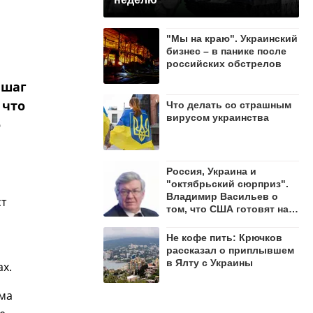
"Мы на краю". Украинский
бизнес – в панике после
российских обстрелов
 шаг
 что
Что делать со страшным
вирусом украинства
о
Россия, Украина и
"октябрьский сюрприз".
Владимир Васильев о
ст
том, что США готовят на
осень 2026 года
Не кофе пить: Крючков
рассказал о приплывшем
в Ялту с Украины
х.
ма