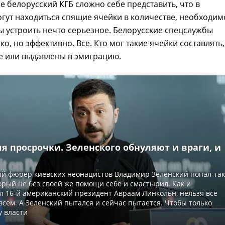
ое белорусский КГБ сложно себе представить, что в
гут находиться спящие ячейки в количестве, необходи
бы устроить нечто серьезное. Белорусские спецслужбы
о, но эффективно. Все. Кто мог такие ячейки составлять,
е или выдавлены в эмиграцию.
я просрочки. Зеленского обнуляют и враги, и
й фюрер киевских неонацистов Владимир Зеленский попал-та
торый не без своей же помощи себе и смастырил. Как и
 16-й американский президент Авраам Линкольн, нельзя все
всем. А Зеленский пытался и сейчас пытается. Чтобы только
у власти