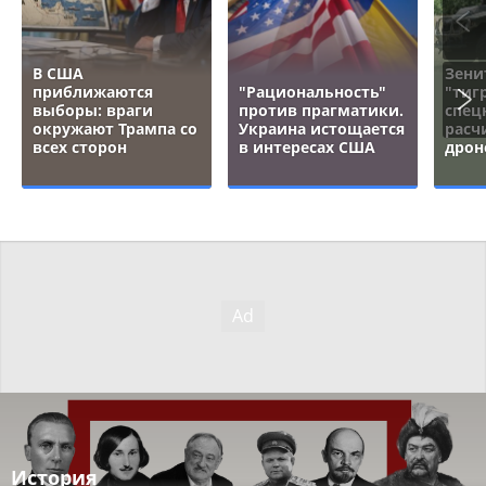
В США
Зени
приближаются
"Рациональность"
"тигр
выборы: враги
против прагматики.
спец
окружают Трампа со
Украина истощается
расч
всех сторон
в интересах США
дрон
История