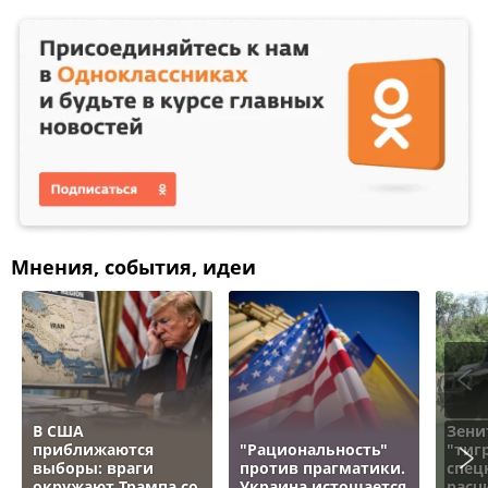
Мнения, события, идеи
В США
Зени
приближаются
"Рациональность"
"тигр
выборы: враги
против прагматики.
спец
окружают Трампа со
Украина истощается
расч