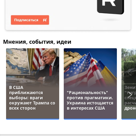
Мнения, события, идеи
В США
Зени
приближаются
"Рациональность"
"тигр
выборы: враги
против прагматики.
спец
окружают Трампа со
Украина истощается
расч
всех сторон
в интересах США
дрон