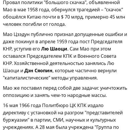
Провал политики "большого скачка", объявленной
Мао в мае 1958 года, обернулся трагедией – "скачок"
обошёлся Китаю почти в $ 70 млрд, примерно 45 млн
человек погибли от голода.
Мао Цзэдун публично признал допущенные ошибки и
даже покинул в апреле 1959 года пост Председателя
КНР, уступив его
Лю Шаоци
. Сам Мао при этом
оставался Председателем КПК и Военного Совета
КНР. Хозяйственной деятельностью занялись Лю
Шаоци и
Дэн Сяопин
, которые частично вернули
"капиталистические" методы управления.
Мао же поставил перед собой две задачи: уничтожить
оппозицию и занять чем-то народные массы.
16 мая 1966 года Политбюро ЦК КПК издало
директиву с установкой на разгром "представителей
буржуазии" в партии, СМИ, научных и культурных
учреждениях. А 28 мая была учреждена "Группа по