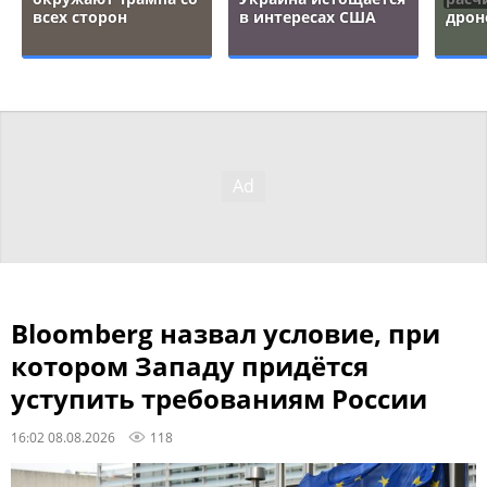
всех сторон
в интересах США
дрон
Bloomberg назвал условие, при
котором Западу придётся
уступить требованиям России
16:02 08.08.2026
118