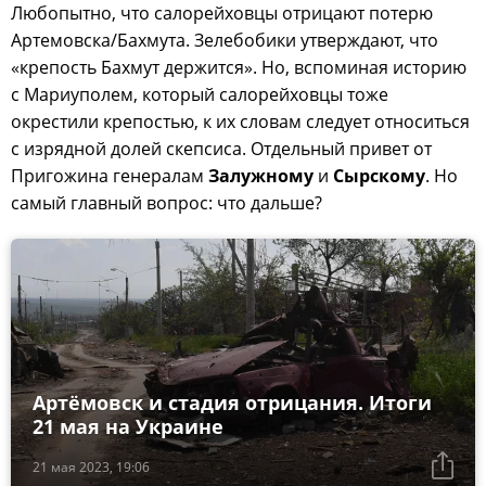
Любопытно, что салорейховцы отрицают потерю
Артемовска/Бахмута. Зелебобики утверждают, что
«крепость Бахмут держится». Но, вспоминая историю
с Мариуполем, который салорейховцы тоже
окрестили крепостью, к их словам следует относиться
с изрядной долей скепсиса. Отдельный привет от
Пригожина генералам
Залужному
и
Сырскому
. Но
самый главный вопрос: что дальше?
Артёмовск и стадия отрицания. Итоги
21 мая на Украине
21 мая 2023, 19:06