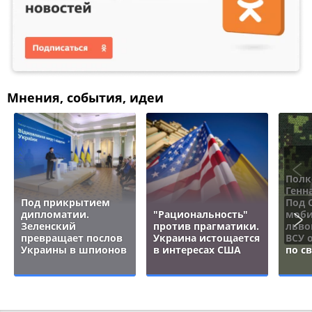
Мнения, события, идеи
Полк
Генн
Под прикрытием
Под 
дипломатии.
"Рациональность"
моби
Зеленский
против прагматики.
льво
превращает послов
Украина истощается
ВСУ 
Украины в шпионов
в интересах США
по с