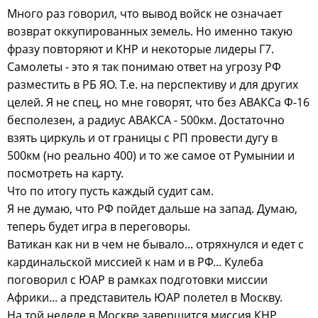
Много раз говорил, что вывод войск не означает
возврат оккупированных земель. Но именно такую
фразу повторяют и КНР и некоторые лидеры Г7.
Самолеты - это я так понимаю ответ на угрозу РФ
разместить в РБ ЯО. Т.е. на перспективу и для других
целей. Я не спец, но мне говорят, что без АВАКСа Ф-16
бесполезен, а радиус АВАКСА - 500км. Достаточно
взять циркуль и от границы с РП провести дугу в
500км (но реально 400) и то же самое от Румынии и
посмотреть на карту.
Что по итогу пусть каждый судит сам.
Я не думаю, что РФ пойдет дальше на запад. Думаю,
теперь будет игра в переговоры.
Ватикан как ни в чем не бывало... отряхнулся и едет с
кардинальской миссией к нам и в РФ... Кулеба
поговорил с ЮАР в рамках подготовки миссии
Африки... а представитель ЮАР полетел в Москву.
На той неделе в Москве завершится миссия КНР.