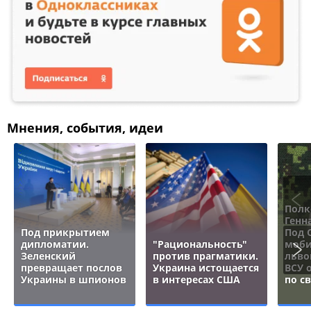
Мнения, события, идеи
Полк
Генн
Под прикрытием
Под 
дипломатии.
"Рациональность"
моби
Зеленский
против прагматики.
льво
превращает послов
Украина истощается
ВСУ 
Украины в шпионов
в интересах США
по с