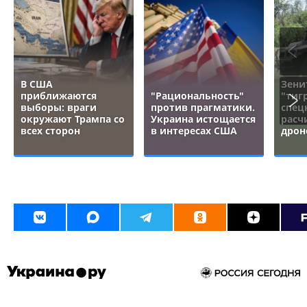
В США
Зени
приближаются
"Рациональность"
"тигр
выборы: враги
против прагматики.
спец
окружают Трампа со
Украина истощается
расч
всех сторон
в интересах США
дрон