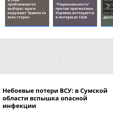
приближаются
"Рациональность"
"тигр
выборы: враги
против прагматики.
спец
окружают Трампа со
Украина истощается
расч
всех сторон
в интересах США
дрон
Небоевые потери ВСУ: в Сумской
области вспышка опасной
инфекции