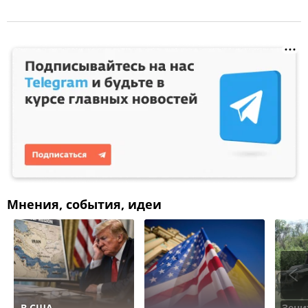
Мнения, события, идеи
В США
Зени