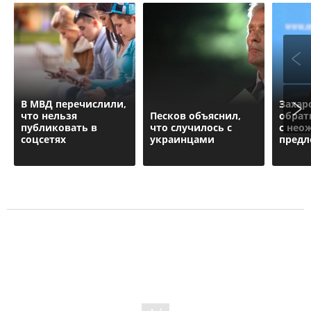
В МВД перечислили,
Захар
что нельзя
Песков объяснил,
обрат
публиковать в
что случилось с
с нео
соцсетях
украинцами
пред