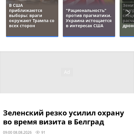
В США
Зени
приближаются
"Рациональность"
"тигр
выборы: враги
против прагматики.
спец
окружают Трампа со
Украина истощается
расч
всех сторон
в интересах США
дрон
Зеленский резко усилил охрану
во время визита в Белград
09:00 08.08.2026
91