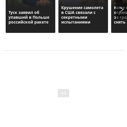
Крушение самолета
Кому 
Туск заявил об
в США связали с
огран
упавший в Польше
секретными
за гр
российской ракете
испытаниями
снять