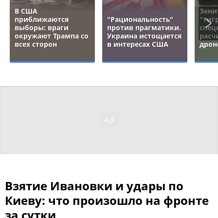
В США
Зени
приближаются
"Рациональность"
"тигр
выборы: враги
против прагматики.
спец
окружают Трампа со
Украина истощается
расч
всех сторон
в интересах США
дрон
Взятие Ивановки и удары по
Киеву: что произошло на фронте
за сутки