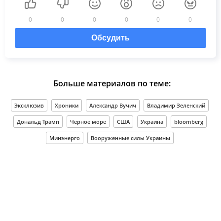
0
0
0
0
0
0
Обсудить
Больше материалов по теме:
Эксклюзив
Хроники
Александр Вучич
Владимир Зеленский
Дональд Трамп
Черное море
США
Украина
bloomberg
Минэнерго
Вооруженные силы Украины