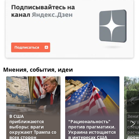
Мнения, события, идеи
В США
Зени
приближаются
"Рациональность"
"тигр
выборы: враги
против прагматики.
спец
окружают Трампа со
Украина истощается
расч
всех сторон
в интересах США
дрон