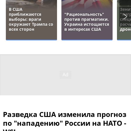
В США
Зени
приближаются
"Рациональность"
"тигр
выборы: враги
против прагматики.
спец
окружают Трампа со
Украина истощается
расч
всех сторон
в интересах США
дрон
Разведка США изменила прогноз
по "нападению" России на НАТО -