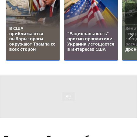
В США
Зени
приближаются
"Рациональность"
"тигр
выборы: враги
против прагматики.
спец
окружают Трампа со
Украина истощается
расч
всех сторон
в интересах США
дрон