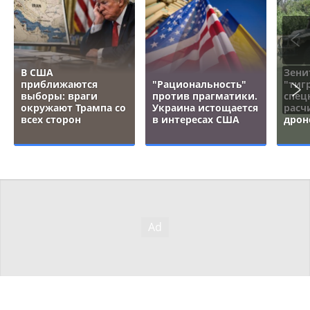
В США
Зени
приближаются
"Рациональность"
"тигр
выборы: враги
против прагматики.
спец
окружают Трампа со
Украина истощается
расч
всех сторон
в интересах США
дрон