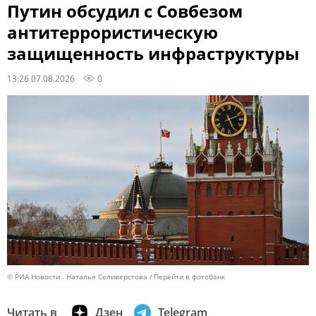
Путин обсудил с Совбезом
антитеррористическую
защищенность инфраструктуры
13:26 07.08.2026
0
© РИА Новости . Наталья Селиверстова
Перейти в фотобанк
Читать в
Дзен
Telegram