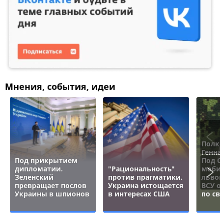
Мнения, события, идеи
Полк
Генн
Под прикрытием
Под 
дипломатии.
"Рациональность"
моби
Зеленский
против прагматики.
льво
превращает послов
Украина истощается
ВСУ 
Украины в шпионов
в интересах США
по с