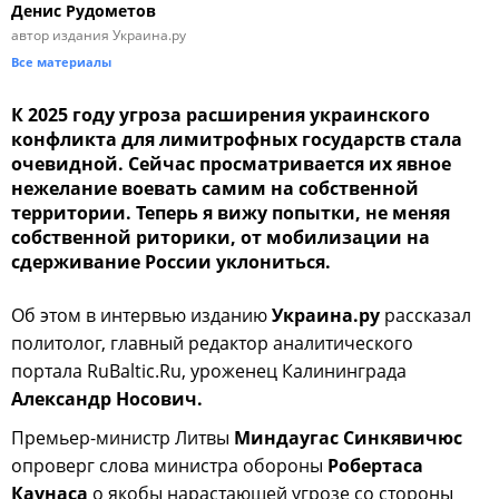
Денис Рудометов
автор издания Украина.ру
Все материалы
К 2025 году угроза расширения украинского
конфликта для лимитрофных государств стала
очевидной. Сейчас просматривается их явное
нежелание воевать самим на собственной
территории. Теперь я вижу попытки, не меняя
собственной риторики, от мобилизации на
сдерживание России уклониться.
Об этом в интервью изданию
Украина.ру
рассказал
политолог, главный редактор аналитического
портала RuBaltic.Ru, уроженец Калининграда
Александр Носович.
Премьер-министр Литвы
Миндаугас Синкявичюс
опроверг слова министра обороны
Робертаса
Каунаса
о якобы нарастающей угрозе со стороны