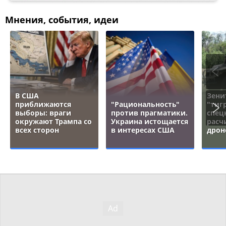
Мнения, события, идеи
В США
Зени
приближаются
"Рациональность"
"тигр
выборы: враги
против прагматики.
спец
окружают Трампа со
Украина истощается
расч
всех сторон
в интересах США
дрон