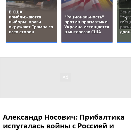
В США
Зени
приближаются
"Рациональность"
"тигр
выборы: враги
против прагматики.
спец
окружают Трампа со
Украина истощается
расч
всех сторон
в интересах США
дрон
Александр Носович: Прибалтика
испугалась войны с Россией и