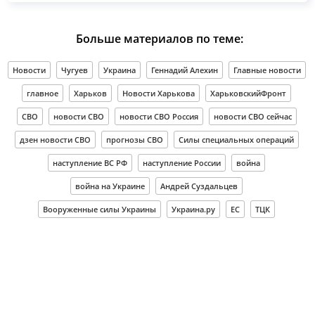
Больше материалов по теме:
Новости
Чугуев
Украина
Геннадий Алехин
Главные новости
главное
Харьков
Новости Харькова
ХарьковскийФронт
СВО
новости СВО
новости СВО Россия
новости СВО сейчас
дзен новости СВО
прогнозы СВО
Силы специальных операций
наступление ВС РФ
наступление России
война
война на Украине
Андрей Суздальцев
Вооруженные силы Украины
Украина.ру
ЕС
ТЦК