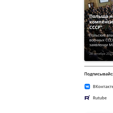
Польша н
компенси
СССР"
Польские вла
военных СССР
заявлении 
28 октября 2022
Подписывайс
ВКонтакт
Rutube