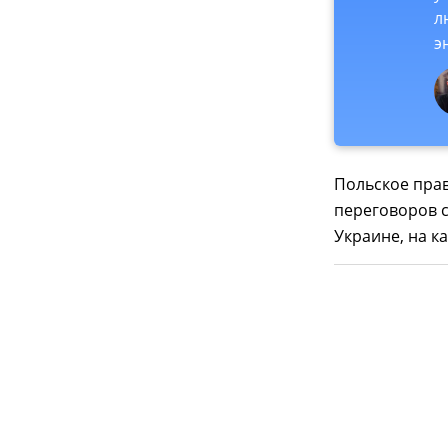
л
э
Польское прав
переговоров с
Украине, на к