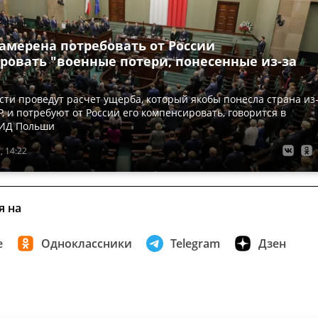
амерена потребовать от России
ровать "военные потери, понесенные из-за
сти проведут расчет ущерба, который якобы понесла страна из
, и потребуют от России его компенсировать, говорится в
МИД Польши
, 14:22
я на
е
Одноклассники
Telegram
Дзен