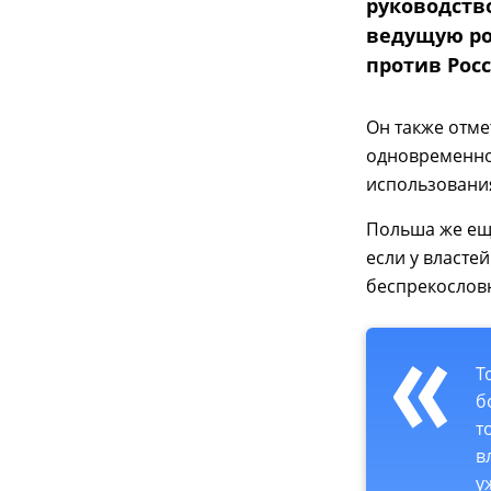
руководств
ведущую ро
против Рос
Он также отме
одновременно
использовани
Польша же еще
если у власте
беспрекословн
Т
б
т
в
у