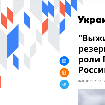
"Выжи
резер
роли 
Росси
04:00 01.11.2022