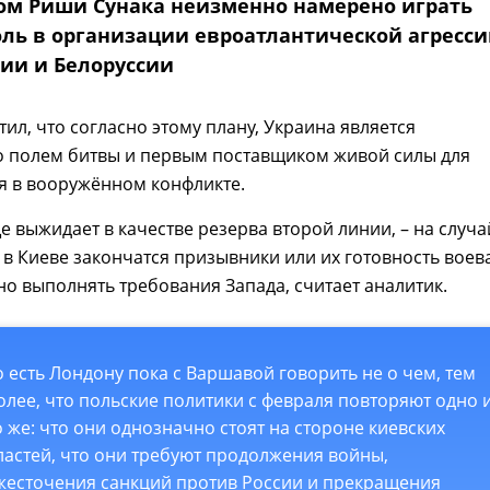
ом Риши Сунака неизменно намерено играть
ль в организации евроатлантической агресс
сии и Белоруссии
тил, что согласно этому плану, Украина является
 полем битвы и первым поставщиком живой силы для
я в вооружённом конфликте.
 выжидает в качестве резерва второй линии, – на случа
й в Киеве закончатся призывники или их готовность воев
о выполнять требования Запада, считает аналитик.
о есть Лондону пока с Варшавой говорить не о чем, тем
олее, что польские политики с февраля повторяют одно 
о же: что они однозначно стоят на стороне киевских
ластей, что они требуют продолжения войны,
жесточения санкций против России и прекращения