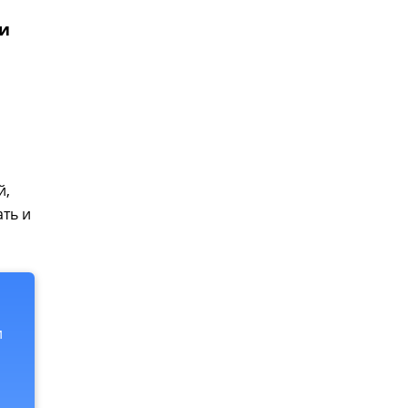
ии
й,
ать и
и