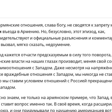
рмянские отношения, слава богу, не сводятся к запрету 
н
въезда в Армению. Но, безусловно, этот эпизод, как,
свидетельствуют и официальные разъяснения и коммент
вызвал, мягко сказать, недоумение.
од кажется отчасти предсказуемым в силу того поворота,
ские власти на наших глазах производит, меняя свой со
заимоотношения с Западом. Даже несмотря на напряжён
е враждебные отношения с Западом, мы никогда не ста
то мы ставим условием отношений с Россией прекращен
Западом.
но знаем, не только на армянском примере, что Запад, 
 ставит вопрос именно так. В своё время, когда расшири
оюз, и они придумывали по наущению американцев вот 