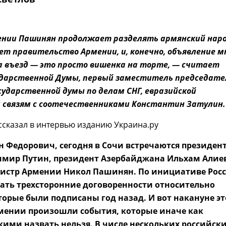
нии Пашинян продолжает разделять армянский наро
ет правительство Армении, и, конечно, объявление м
а въезд — это просто вишенка на торте, — считает
дарственной Думы, первый заместитель председате
ударственной думы по делам СНГ, евразийской
 связям с соотечественниками Константин Затулин.
ссказал в интервью изданию Украина.ру
 Федорович, сегодня в Сочи встречаются президен
имир Путин, президент Азербайджана Ильхам Алие
истр Армении Никол Пашинян. По инициативе Рос
ать трехсторонние договоренности относительно
торые были подписаны год назад. И вот накануне э
рмении произошли события, которые иначе как
ими назвать нельзя. В числе нескольких российск