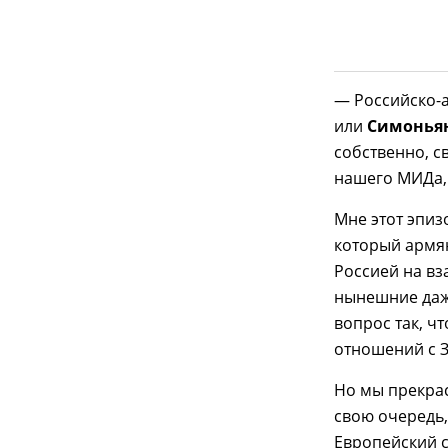
— Российско-а
или
Симонья
собственно, 
нашего МИДа, 
Мне этот эпиз
который армян
Россией на в
нынешние даж
вопрос так, ч
отношений с 
Но мы прекрас
свою очередь,
Европейский с