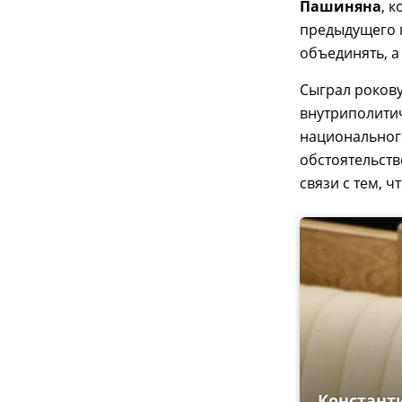
Пашиняна
, 
предыдущего 
объединять, а
Сыграл рокову
внутриполитич
национального
обстоятельство
связи с тем, 
Константи