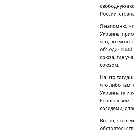
свободную эко
России, стран
Я напомню, чт
Украины присо
что, возможно
объединений 
союза, где уч
союзом.
На что тогда
что либо там, 
Украина или к
Евросоюзом, т
соседями, с т
Вот то, что с
обстоятельств