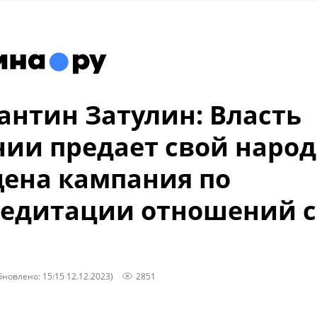
антин Затулин: Власть
ии предает свой народ
ена кампания по
едитации отношений с
бновлено: 15:15 12.12.2023)
2851