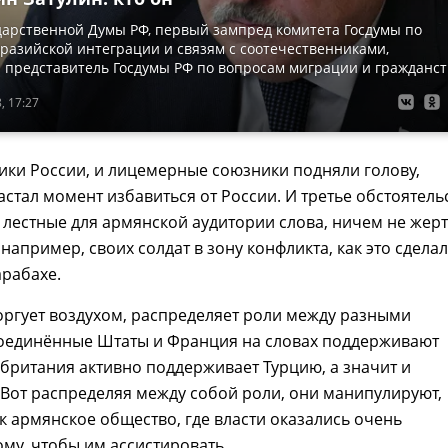
дарственной Думы РФ, первый зампред комитета Госдумы по
вразийской интеграции и связям с соотечественниками,
 представитель Госдумы РФ по вопросам миграции и гражданст
, 17:27
ики России, и лицемерные союзники подняли голову,
астал момент избавиться от России. И третье обстоятель
 лестные для армянской аудитории слова, ничем не жерт
 например, своих солдат в зону конфликта, как это сдела
рабахе.
оргует воздухом, распределяет роли между разными
оединённые Штаты и Франция на словах поддерживают
британия активно поддерживает Турцию, а значит и
Вот распределяя между собой роли, они манипулируют,
ик армянское общество, где власти оказались очень
ому, чтобы им ассистировать.