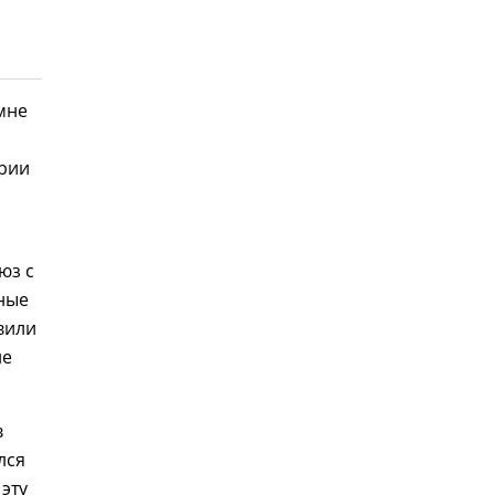
мне
арии
юз с
ные
вили
ие
в
лся
эту