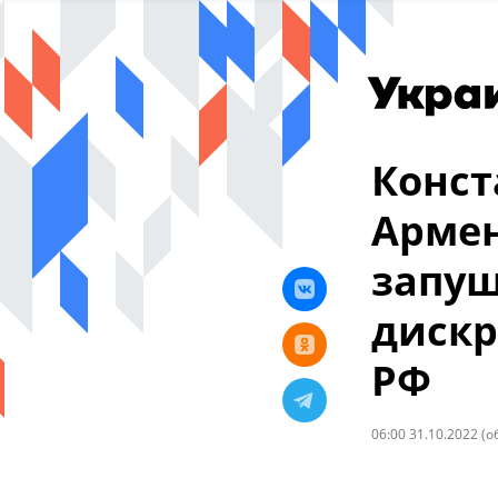
Конст
Армен
запущ
дискр
РФ
06:00 31.10.2022
(о