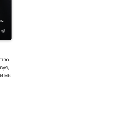
ва
ство.
вуя,
ли мы