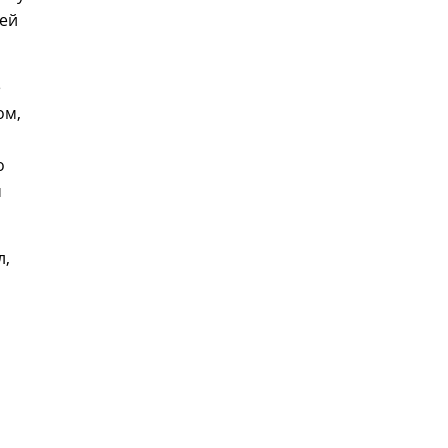
дей
е
ом,
о
м
л,