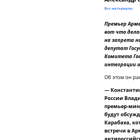
Все материалы
Премьер Арме
вот что дела
на запрета н
депутат Госу
Комитета Гос
интеграции и
Об этом он ра
— Константин
России Влад
премьер-мин
будут обсужд
Карабаха, ко
встречи в А
антироссийск