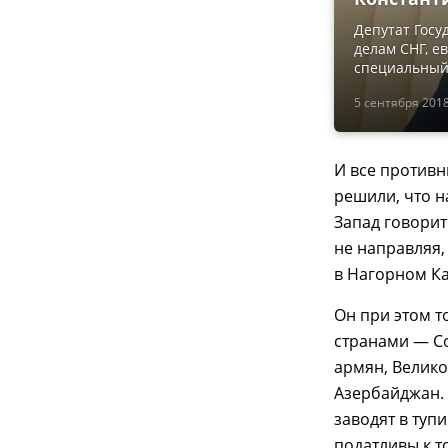
Депутат Госу
делам СНГ, е
специальный
5 сентября 2018
И все противн
решили, что н
Запад говорит
не направляя,
в Нагорном Ка
Он при этом т
странами — С
армян, Велико
Азербайджан. 
заводят в туп
податливы к т