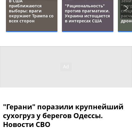
В США
Зени
приближаются
"Рациональность"
"тигр
выборы: враги
против прагматики.
спец
окружают Трампа со
Украина истощается
расч
всех сторон
в интересах США
дрон
"Герани" поразили крупнейший
сухогруз у берегов Одессы.
Новости СВО