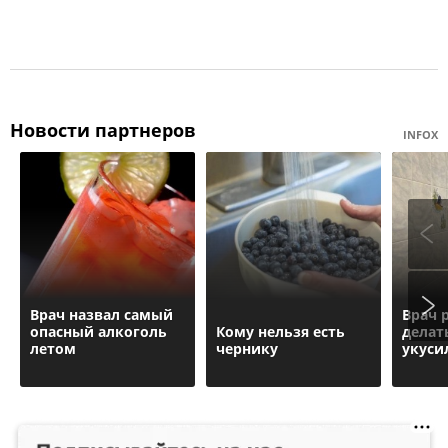
Новости партнеров
INFOX
Врач назвал самый
Врач 
опасный алкоголь
Кому нельзя есть
делать
летом
чернику
укуси