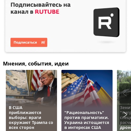
Мнения, события, идеи
В США
Зени
приближаются
"Рациональность"
"тигр
выборы: враги
против прагматики.
спец
окружают Трампа со
Украина истощается
расч
всех сторон
в интересах США
дрон