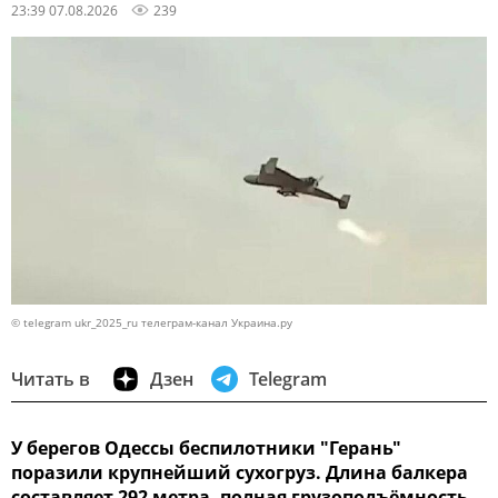
23:39 07.08.2026
239
© telegram ukr_2025_ru телеграм-канал Украина.ру
Читать в
Дзен
Telegram
У берегов Одессы беспилотники "Герань"
поразили крупнейший сухогруз. Длина балкера
составляет 292 метра, полная грузоподъёмность