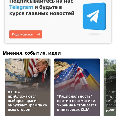
Мнения, события, идеи
В США
Зени
приближаются
"Рациональность"
"тигр
выборы: враги
против прагматики.
спец
окружают Трампа со
Украина истощается
расч
всех сторон
в интересах США
дрон