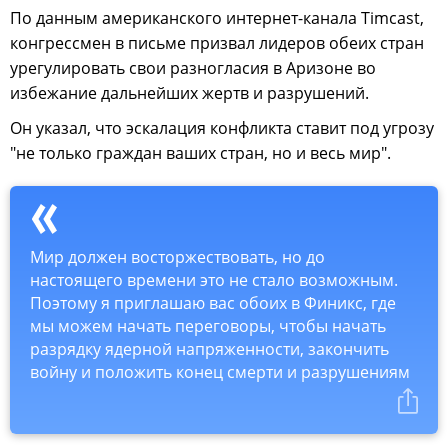
По данным американского интернет-канала Timcast,
конгрессмен в письме призвал лидеров обеих стран
урегулировать свои разногласия в Аризоне во
избежание дальнейших жертв и разрушений.
Он указал, что эскалация конфликта ставит под угрозу
"не только граждан ваших стран, но и весь мир".
Мир должен восторжествовать, но до
настоящего времени это не стало возможным.
Поэтому я приглашаю вас обоих в Финикс, где
мы можем начать переговоры, чтобы начать
разрядку ядерной напряженности, закончить
войну и положить конец смерти и разрушениям