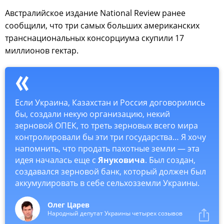
Австралийское издание National Review ранее
сообщили, что три самых больших американских
транснациональных консорциума скупили 17
миллионов гектар.
Если Украина, Казахстан и Россия договорились
бы, создали некую организацию, некий
зерновой ОПЕК, то треть зерновых всего мира
контролировали бы эти три государства… Я хочу
напомнить, что продать пахотные земли — эта
идея началась еще с
Януковича
. Был создан,
создавался зерновой банк, который должен был
аккумулировать в себе сельхозземли Украины.
Олег Царев
Народный депутат Украины четырех созывов