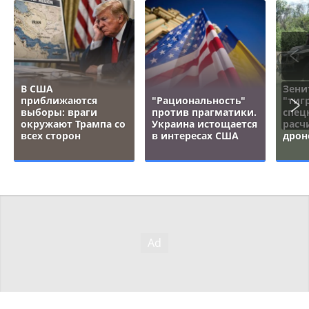
В США
Зени
приближаются
"Рациональность"
"тигр
выборы: враги
против прагматики.
спец
окружают Трампа со
Украина истощается
расч
всех сторон
в интересах США
дрон