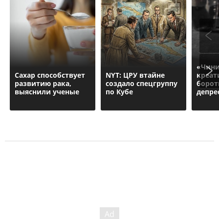
«Чини
Сахар cпособствует
NYT: ЦРУ втайне
креат
развитию рака,
создало спецгруппу
борот
выяснили ученые
по Кубе
депре