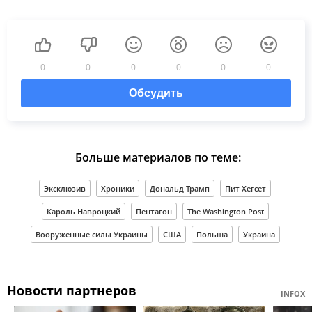
0
0
0
0
0
0
Обсудить
Больше материалов по теме:
Эксклюзив
Хроники
Дональд Трамп
Пит Хегсет
Кароль Навроцкий
Пентагон
The Washington Post
Вооруженные силы Украины
США
Польша
Украина
Новости партнеров
INFOX