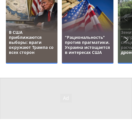
В США
Зени
приближаются
"Рациональность"
"тигр
выборы: враги
против прагматики.
спец
окружают Трампа со
Украина истощается
расч
всех сторон
в интересах США
дрон