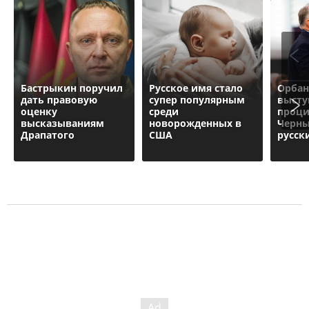
Бастрыкин поручил
Русское имя стало
Орбан
дать правовую
супер популярным
высту
оценку
среди
проци
высказываниям
новорожденных в
Черны
Драпатого
США
русск