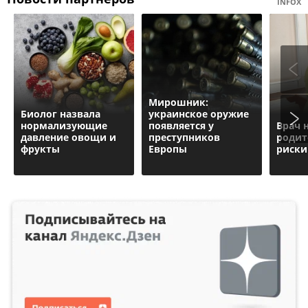
INFOX
Мирошник:
Биолог назвала
украинское оружие
нормализующие
появляется у
Врач 
давление овощи и
преступников
родит
фрукты
Европы
риски