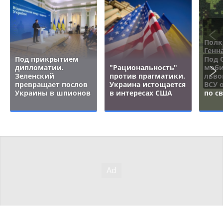
Полк
Генн
Под прикрытием
Под 
дипломатии.
"Рациональность"
моби
Зеленский
против прагматики.
льво
превращает послов
Украина истощается
ВСУ 
Украины в шпионов
в интересах США
по с