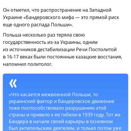
Он отметил, что распространение на Западной
Украине «бандеровского мифа — это прямой риск
еще одного распада Польши».
Польша несколько раз теряла свою
государственность из-за Украины, одним
из источников дестабилизации Речи Посполитой
в 16-17 веках были постоянные казацкие восстания,
напомнил политолог.
«Что касается межвоенной Польши, то
украинский фактор и бандеровское движение
тоже поспособствовало разрушению этой
страны и привело к ее гибели в 1939 году. Тот же
Бандера в начале своей карьеры в основном
был антипольским деятелем, и только потом уже