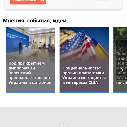
Мнения, события, идеи
Полк
Генн
Под прикрытием
Под 
дипломатии.
"Рациональность"
моби
Зеленский
против прагматики.
льво
превращает послов
Украина истощается
ВСУ 
Украины в шпионов
в интересах США
по с