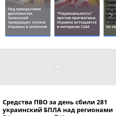
Полк
Генн
Под прикрытием
Под 
дипломатии.
"Рациональность"
моби
Зеленский
против прагматики.
льво
превращает послов
Украина истощается
ВСУ 
Украины в шпионов
в интересах США
по с
Средства ПВО за день сбили 281
украинский БПЛА над регионами