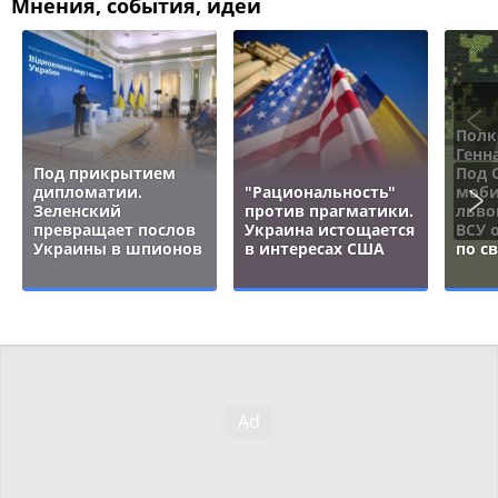
Мнения, события, идеи
Полк
Генн
Под прикрытием
Под 
дипломатии.
"Рациональность"
моби
Зеленский
против прагматики.
льво
превращает послов
Украина истощается
ВСУ 
Украины в шпионов
в интересах США
по с