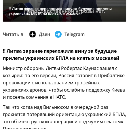
‼ Литва заранее переложила вину за будущие прилеты
украинских БПЛА на клятых москалей
Читать в
Дзен
Telegram
‼
Литва заранее переложила вину за будущие
прилеты украинских БПЛА на клятых москалей
Министр обороны Литвы Робертас Каунас зашел с
козырей: по его версии, Россия готовит в Прибалтике
провокации с использованием трофейных
украинских дронов, чтобы ослабить поддержку Киева
и посеять сомнения в НАТО.
Так что когда над Вильнюсом в очередной раз
грохнется потерявший ориентацию украинский БПЛА,
это объявят русской «операцией под чужим флагом».
Предупреждали же!