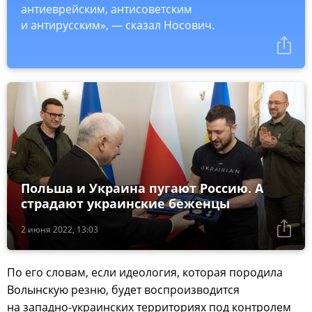
антиеврейским, антисоветским
и антирусским», — сказал Носович.
Польша и Украина пугают Россию. А
страдают украинские беженцы
2 июня 2022, 13:03
По его словам, если идеология, которая породила
Волынскую резню, будет воспроизводится
на западно-украинских территориях под контролем