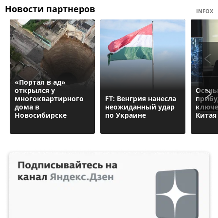
Новости партнеров
INFOX
«Портал в ад»
открылся у
Осень
многоквартирного
FT: Венгрия нанесла
прибу
дома в
неожиданный удар
ключе
Новосибирске
по Украине
Китая