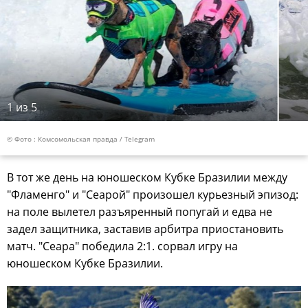
1
из 5
© Фото : Комсомольская правда / Telegram
В тот же день на юношеском Кубке Бразилии между
"Фламенго" и "Сеарой" произошел курьезный эпизод:
на поле вылетел разъяренный попугай и едва не
задел защитника, заставив арбитра приостановить
матч. "Сеара" победила 2:1. сорвал игру на
юношеском Кубке Бразилии.