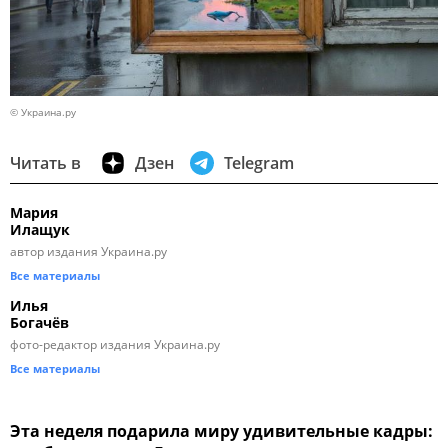
© Украина.ру
Читать в
Дзен
Telegram
Мария
Илащук
автор издания Украина.ру
Все материалы
Илья
Богачёв
фото-редактор издания Украина.ру
Все материалы
Эта неделя подарила миру удивительные кадры: