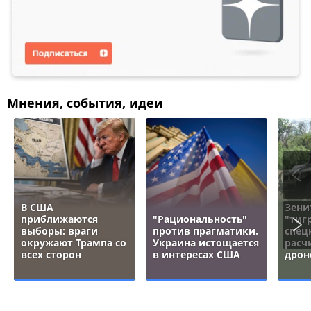
Мнения, события, идеи
В США
Зени
приближаются
"Рациональность"
"тигр
выборы: враги
против прагматики.
спец
окружают Трампа со
Украина истощается
расч
всех сторон
в интересах США
дрон