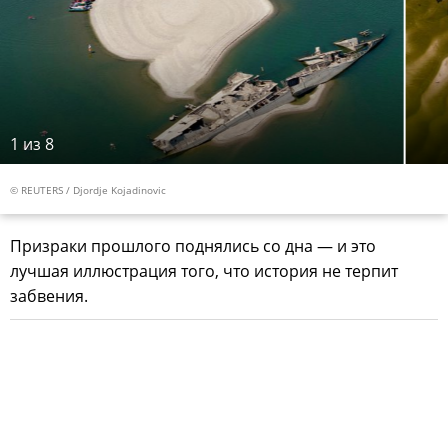
1
из 8
© REUTERS / Djordje Kojadinovic
Призраки прошлого поднялись со дна — и это
лучшая иллюстрация того, что история не терпит
забвения.