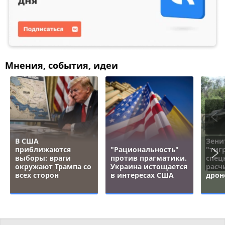
Мнения, события, идеи
В США
Зени
приближаются
"Рациональность"
"тигр
выборы: враги
против прагматики.
спец
окружают Трампа со
Украина истощается
расч
всех сторон
в интересах США
дрон