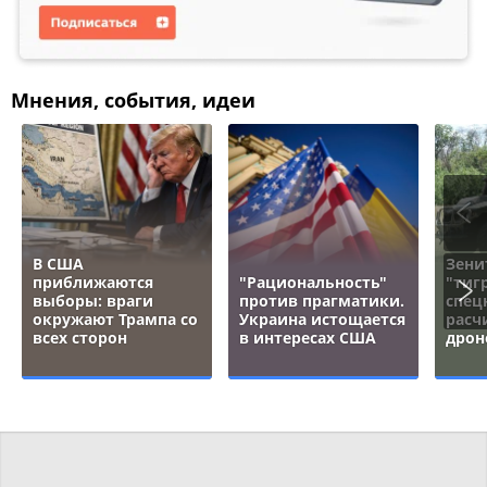
Мнения, события, идеи
В США
Зени
приближаются
"Рациональность"
"тигр
выборы: враги
против прагматики.
спец
окружают Трампа со
Украина истощается
расч
всех сторон
в интересах США
дрон