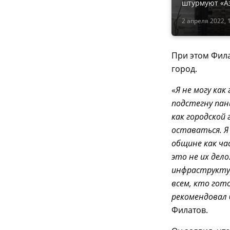
штурмуют «Аз
2 апреля 2022, 
При этом Фил
город.
«
Я не могу как
подстегну пани
как городской
оставаться. Я
общине как ча
это не их дело
инфраструкту
всем, кто гот
рекомендовал 
Филатов.