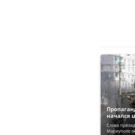
Пропаган
начался ш
Слова презид
Мариуполе о