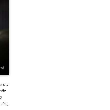
ог бы
оде
а
ь бы,