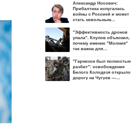
Александр Носович:
Прибалтика испугалась
войны с Россией и может
стать невольным
защитником Ленобласти
"Эффективность дронов
упала". Клупов объяснил,
почему именно "Молния"
так важна для
уничтожения ВСУ
"Гарнизон был полностью
разбит": освобождение
Белого Колодезя открыло
дорогу на Чугуев —
Алехин