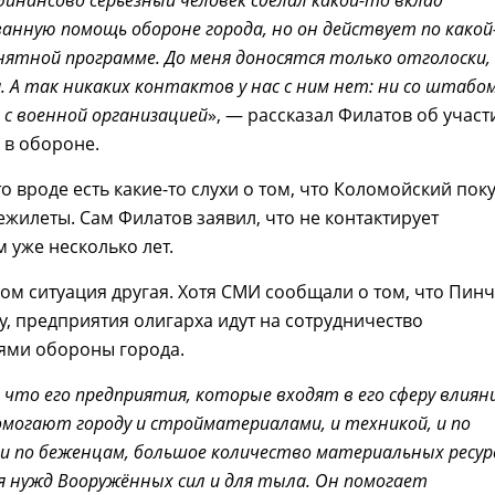
анную помощь обороне города, но он действует по како
нятной программе. До меня доносятся только отголоски,
. А так никаких контактов у нас с ним нет: ни со штабом
и с военной организацией
», — рассказал Филатов об участ
 в обороне.
то вроде есть какие-то слухи о том, что Коломойский пок
ежилеты. Сам Филатов заявил, что не контактирует
 уже несколько лет.
ком ситуация другая. Хотя СМИ сообщали о том, что Пинч
у, предприятия олигарха идут на сотрудничество
лями обороны города.
 что его предприятия, которые входят в его сферу влияни
омогают городу и стройматериалами, и техникой, и по
 и по беженцам, большое количество материальных ресур
я нужд Вооружённых сил и для тыла. Он помогает