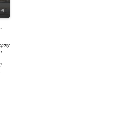
ь
сразу
о
й
—
,