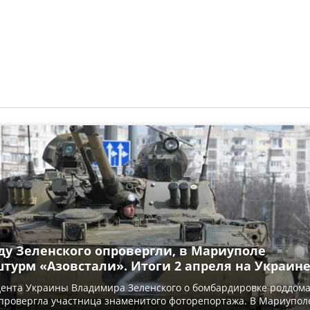
ду Зеленского опровергли, в Мариуполе
турм «Азовстали». Итоги 2 апреля на Украин
ента Украины Владимира Зеленского о бомбардировке роддома
провергла участница знаменитого фоторепортажа. В Мариупол