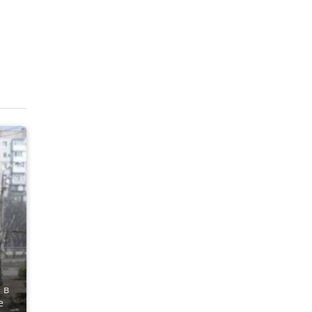
е
 в
е