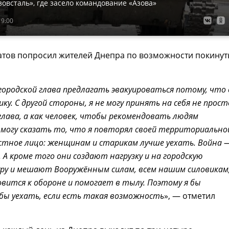
овсталь», где засело командование «Азова»
19:00
атов попросил жителей Днепра по возможности покинут
 городской глава предлагать эвакуироваться потому, что 
ку. С другой стороны, я не могу принять на себя не прост
 глава, а как человек, чтобы рекомендовать людям
 могу сказать то, что я повторял своей территориально
стное лицо: женщинам и старикам лучше уехать. Война 
. А кроме того они создают нагрузку и на городскую
ру и мешают Вооружённым силам, всем нашим силовикам
овится к обороне и помогает в тылу. Поэтому я бы
бы уехать, если есть такая возможность
», — отметил