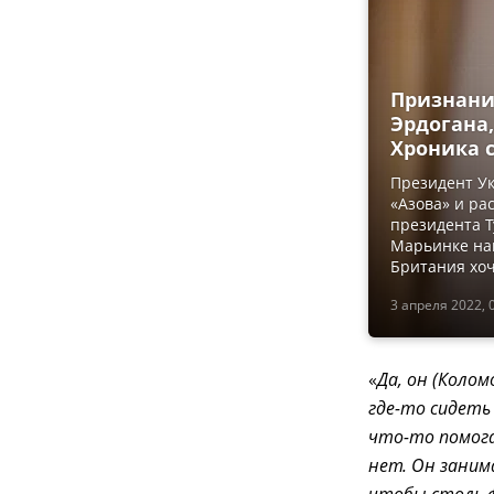
Признание
Эрдогана
Хроника с
Президент Ук
«Азова» и ра
президента Т
Марьинке на
Британия хо
3 апреля 2022, 
«
Да, он (Колом
где-то сидеть 
что-то помога
нет. Он заним
чтобы столь ф