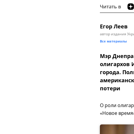
Читать в
Егор Леев
автор издания Укр
Все материалы
Мэр Днепра
олигархов 
города. По
американск
потери
О роли олига
«Новое время