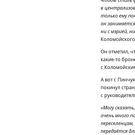
в централизов
только ему по
он занимается
ни с мэрией, н
Коломойского
Он отметил, ч
какие-то брон
с Коломойским
А вот с Пинчу
покинул стран
с руководите
«
Могу сказать,
очень много п
переселенцам,
передаётся дл