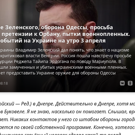
 Зеленского, оборона Одессы, просьба
, претензии к Орбану, пытки военнопленных.
обытий на Украине на утро 3 апреля
раины Владимир Зеленский дал понять, что знает о нацизме
скритиковал власти Венгрии. Россия пошла навстречу просьбе
урции Реджепа Тайипа Эрдогана по поводу Мариуполя. В
шли замученных и убитых украинскими военными пленных.
чет предоставить Украине оружие для обороны Одессы
08:18
ойский — Ред.) в Днепре. Действительно в Днепре, хотя м
в Буковеле. Я не знаю, насколько он помогает. Слышал, вр
ет. Никаких контактов у него со штабом обороны город
ается по своей собственной программе. Конечно, хотелос
инансово серьёзный человек сделал какой-то вклад