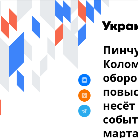
Пинчу
Колом
оборо
повыс
несёт
событ
март