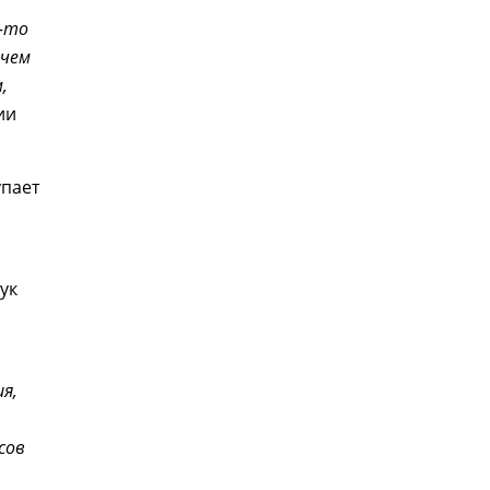
й-то
 чем
,
ии
упает
ук
я,
сов