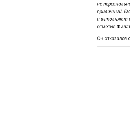
не персональн
приличный. Ег
и выполняют в
отметил Филат
Он отказался 