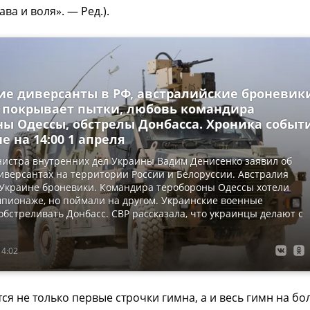
ава и воля». — Ред.).
ие диверсанты в РФ, австралийские броневик
 покрывает пытки, любовь командира
ны Одессы, обстрелы Донбасса. Хроника событ
е на 14:00 1 апреля
истра внутренних дел Украины Вадим Денисенко заявил об
иверсантах на территории России и Белоруссии. Австралия
 Украине броневики. Командира теробороны Одессы хотели
пионаже, но поймали на другом. Украинские военные
бстреливать Донбасс. СВР рассказала, что украинцы делают с
14:02
я не только первые строчки гимна, а и весь гимн на бо