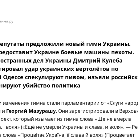
аина.ру
епутаты предложили новый гимн Украины.
редоставит Украине боевые машины пехоты.
остранных дел Украины Дмитрий Кулеба
ировал удар украинских вертолётов по
 В Одессе спекулируют пивом, изъяли российс
анируют убийство политика
 изменения гимна стали парламентарии от «Слуги наро
в
и
Георгий Мазурашу
. Они зарегистрировали в Верхов
оект, который изымает из гимна слова «Ще не вмерла
а, і воля» («Ещё не умерли Украины и слава, и воля». — Ред
 слова «Процвітає Україна, її слава й воля» (Процветает