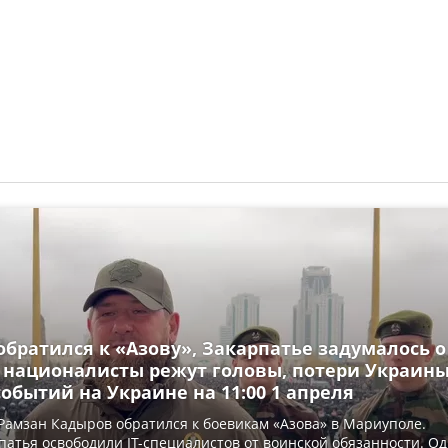
братился к «Азову», Закарпатье задумалось о
 националисты режут головы, потери Украины
обытий на Украине на 11:00 1 апреля
Рамзан Кадыров обратился к боевикам «Азова» в Мариуполе.
патья освободили IT-специалистов от воинской обязанности. О