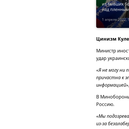
из бывших бо
над пленным
1 апреля 2022, 
Цинизм Кул
Министр инос
удар украинск
«
Я не могу ни
причастна к э
информацией
»
В Минобороны
Россию.
«
Мы подозрева
из-за безалаб