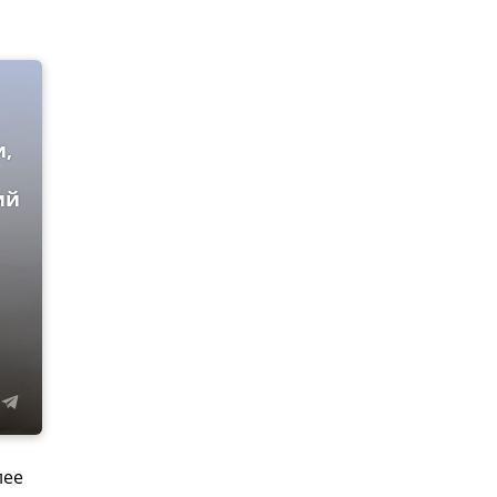
и,
ий
лее