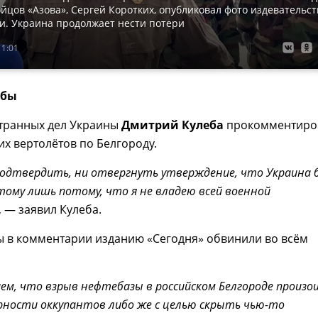
йцов «Азова», Сергей Коротких, опубликовал фото издевательст
и. Украина продолжает нести потери
11:01
ебы
транных дел Украины
Дмитрий Кулеба
прокомментиро
их вертолётов по Белгороду.
 подтвердить, ни отвергнуть утверждение, что Украина 
тому лишь потому, что я не владею всей военной
, — заявил Кулеба.
 в комментарии изданию «Сегодня» обвинили во всём
ем, что взрыв нефтебазы в российском Белгороде произо
ерности оккупантов либо же с целью скрыть чью-то