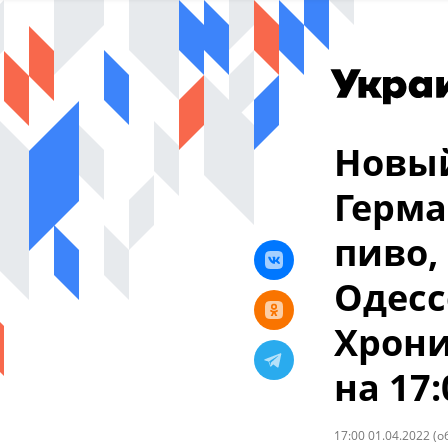
Новый
Герма
пиво,
Одесс
Хрони
на 17:
17:00 01.04.2022
(о