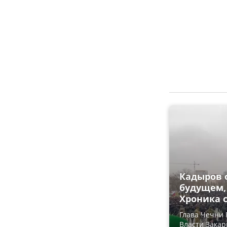
Кадыров о
будущем,
Хроника с
Глава Чечни 
Власти Закар