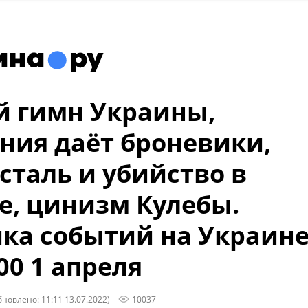
 гимн Украины,
ния даёт броневики,
 сталь и убийство в
е, цинизм Кулебы.
ка событий на Украин
00 1 апреля
бновлено: 11:11 13.07.2022)
10037