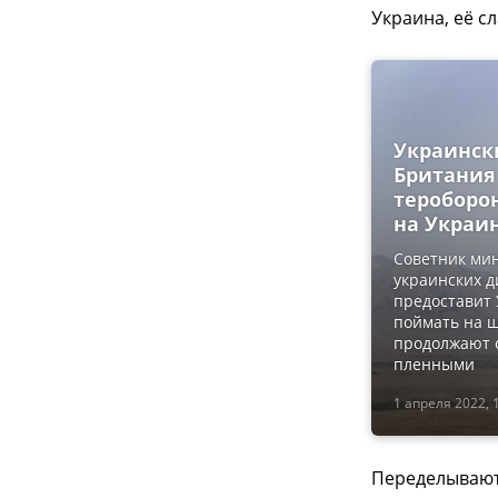
Украина, её сл
Украинск
Британия
тероборо
на Украин
Советник мин
украинских д
предоставит
поймать на ш
продолжают о
пленными
1 апреля 2022, 
Переделываютс