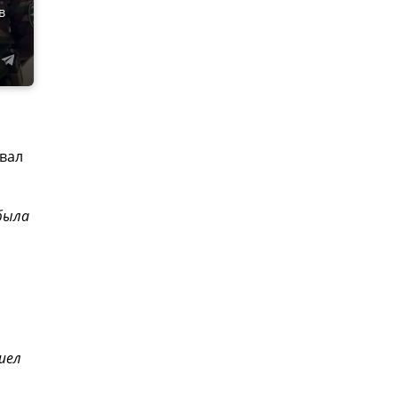
в
вал
была
шел