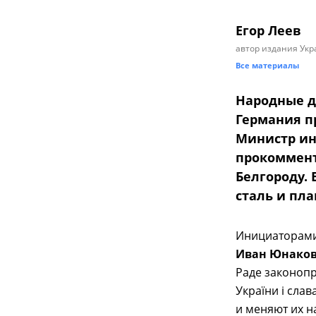
Егор Леев
автор издания Укр
Все материалы
Народные д
Германия п
Министр ин
прокоммент
Белгороду.
сталь и пл
Инициаторами
Иван Юнако
Раде законопр
України і слав
и меняют их на