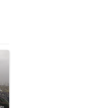
.
дин