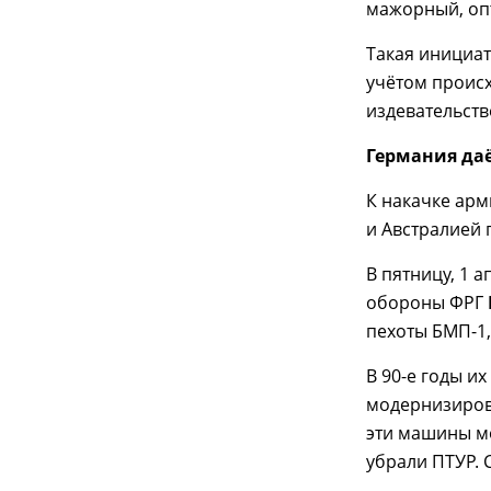
мажорный, оп
Такая инициат
учётом происх
издевательств
Германия да
К накачке ар
и Австралией 
В пятницу, 1 
обороны ФРГ
пехоты БМП-1,
В 90-е годы и
модернизирова
эти машины мо
убрали ПТУР. 