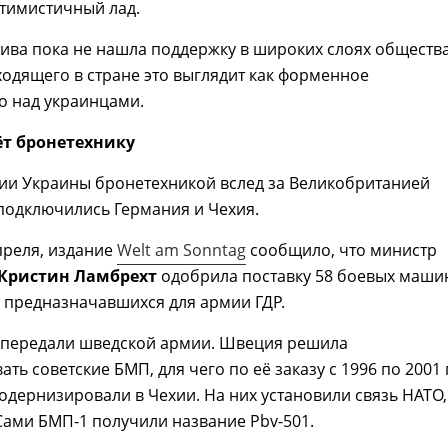
тимистичный лад.
ива пока не нашла поддержку в широких слоях общества
одящего в стране это выглядит как форменное
о над украинцами.
ёт бронетехнику
мии Украины бронетехникой вслед за Великобританией
подключились Германия и Чехия.
апреля, издание
Welt am Sonntag
сообщило, что министр
Кристин Ламбрехт
одобрила поставку 58 боевых маши
 предназначавшихся для армии ГДР.
х передали шведской армии. Швеция решила
ть советские БМП, для чего по её заказу с 1996 по 2001 
дернизировали в Чехии. На них установили связь НАТО,
Сами БМП-1 получили название Pbv-501.