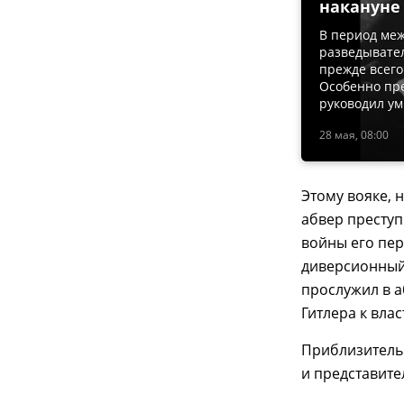
накануне
В период ме
разведывател
прежде всего
Особенно пре
руководил у
28 мая, 08:00
Этому вояке, 
абвер преступ
войны его пер
диверсионный 
прослужил в а
Гитлера к влас
Приблизительн
и представите