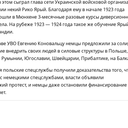
 этом сыграл глава сети Украинской войсковой организ
нии некий Рико Ярый. Благодаря ему в начале 1923 года
ошли в Мюнхене 3-месячные разовые курсы диверсионн
ела. На рубеже 1923 — 1924 года такое же обучение Яры
андии.
лаве УВО Евгению Коновальцу немцы предложили за сол
е внедрить своих людей в силовые структуры в Польше,
 Румынии, Югославии, Швейцарии, Прибалтике, на Балк
тя польские спецслужбы получили доказательства того, ч
 с немецкими спецслужбами, власти объявили
кий протест, и немцы даже остановили финансирование
ет.