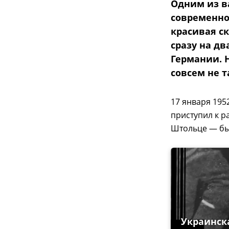
Одним из в
современно
красивая с
сразу на дв
Германии. Н
совсем не т
17 января 195
приступил к р
Штольце — бы
Украинск