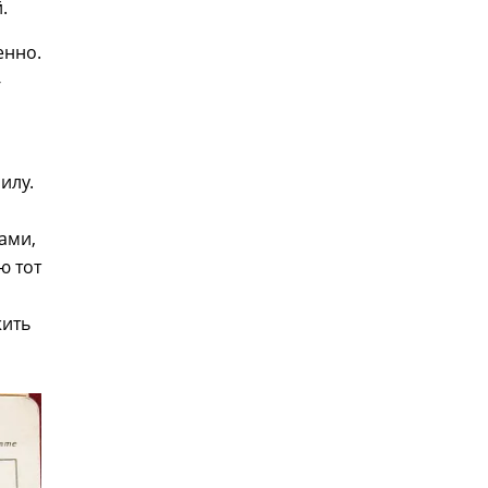
.
енно.
-
илу.
ами,
ю тот
жить