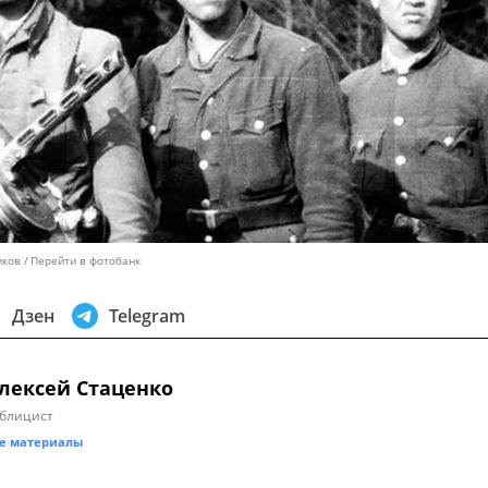
иков
Перейти в фотобанк
Дзен
Telegram
лексей Стаценко
блицист
е материалы