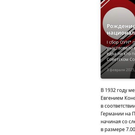
Рождение
национал
I сбор ОУН* 
участвовало 
едва ли кто-
Советском Со
3 февраля 2025,
В 1932 году 
Евгением Кон
в соответстви
Германии на П
начиная со с
в размере 7.0