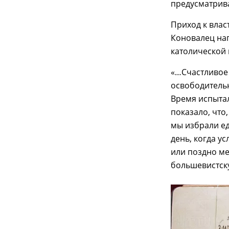
предусматрив
Приход к влас
Коновалец нап
католической
«…Счастливое 
освободительн
Время испытал
показало, что
мы избрали е
день, когда у
или поздно м
большевистск