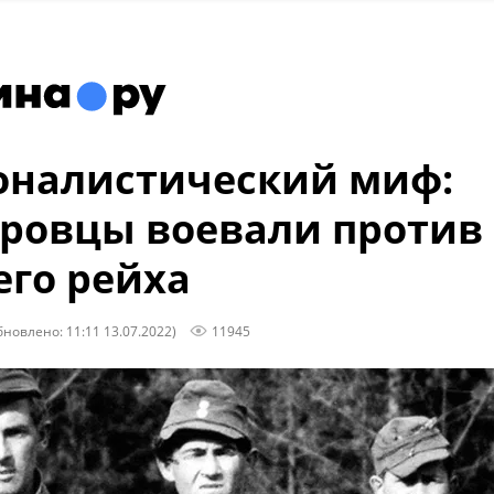
оналистический миф:
ровцы воевали против
его рейха
бновлено: 11:11 13.07.2022)
11945