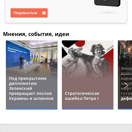
Мнения, события, идеи
Энер
войн
Под прикрытием
нара
дипломатии.
заку
Зеленский
нефт
превращает послов
Стратегическая
гото
Украины в шпионов
ошибка Петра I
дефи