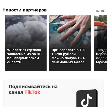
Новости партнеров
INFOX
Wildberries cделала
При зарплате в 120
Траге
заявление из-за ЧП
тысяч рублей
перев
во Владимирской
можно получить 4
лодок
области
пенсионных балла
мужч