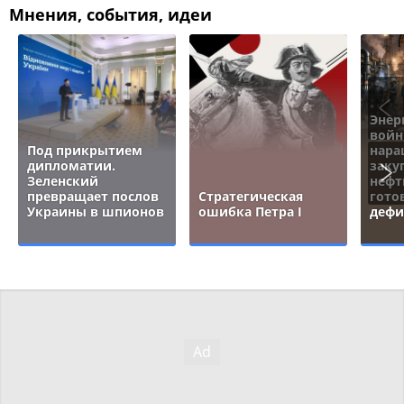
Мнения, события, идеи
Энер
войн
Под прикрытием
нара
дипломатии.
заку
Зеленский
нефт
превращает послов
Стратегическая
гото
Украины в шпионов
ошибка Петра I
дефи