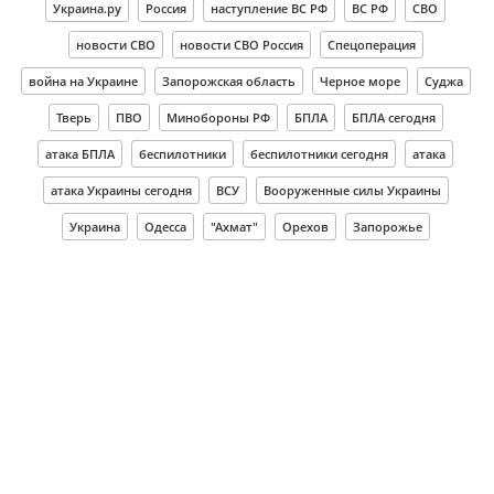
Украина.ру
Россия
наступление ВС РФ
ВС РФ
СВО
новости СВО
новости СВО Россия
Спецоперация
война на Украине
Запорожская область
Черное море
Суджа
Тверь
ПВО
Минобороны РФ
БПЛА
БПЛА сегодня
атака БПЛА
беспилотники
беспилотники сегодня
атака
атака Украины сегодня
ВСУ
Вооруженные силы Украины
Украина
Одесса
"Ахмат"
Орехов
Запорожье