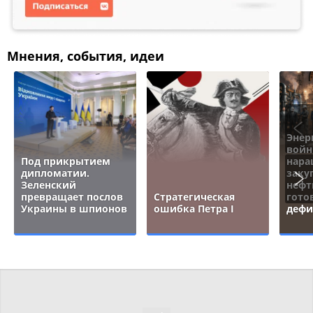
Мнения, события, идеи
Энер
войн
Под прикрытием
нара
дипломатии.
заку
Зеленский
нефт
превращает послов
Стратегическая
гото
Украины в шпионов
ошибка Петра I
дефи