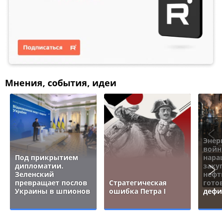
Мнения, события, идеи
Энер
войн
Под прикрытием
нара
дипломатии.
заку
Зеленский
нефт
превращает послов
Стратегическая
гото
Украины в шпионов
ошибка Петра I
дефи