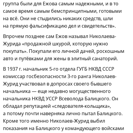
группа были для Ежова самым надежными, и в то
самое время самым бемспринципными, готовыми
на всё. Они не стыдились никаких средств, шли
на прямую фальсификацию дел и свидетельств».
Впрочем позднее сам Ежов называл Николаева-
Журида «продажной шкурой, которую нужно
покупать». Покупали его личной дачей, роскошным
авто и путёвками для жены в элитный санаторий.
В 1937 г. начальник 5-го отдела ГУГБ НКВД СССР
комиссар госбезопасности 3-го ранга Николаев-
Журид участвовал в допросах своего бывшего
начальника — еще недавно могущественного
начальника НКВД УССР Всеволода Балицкого. Он
обладал репутацией «следователя-кольщика»,
а потому почти наверняка лично пытал Балицкого.
Кроме того именно Николаев-Журид выбил
показания на Балицкого у командующего войсками