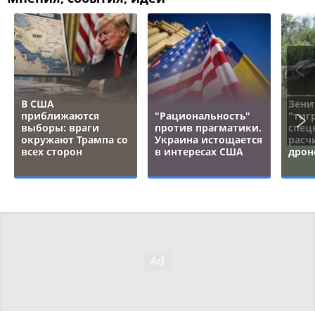
В США
Зени
приближаются
"Рациональность"
"тигр
выборы: враги
против прагматики.
спец
окружают Трампа со
Украина истощается
расч
всех сторон
в интересах США
дрон