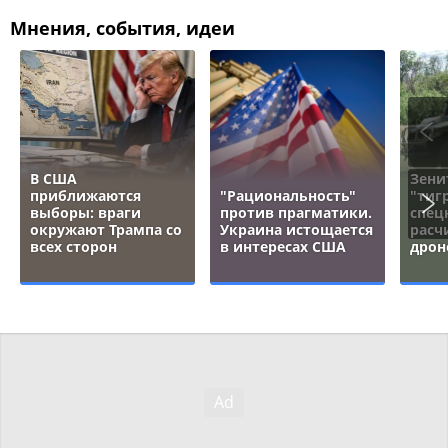
Мнения, события, идеи
В США
Зени
приближаются
"Рациональность"
"тигр
выборы: враги
против прагматики.
спец
окружают Трампа со
Украина истощается
расч
всех сторон
в интересах США
дрон