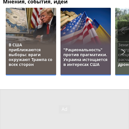
Мнения, события, идеи
В США
Зени
приближаются
"Рациональность"
"тигр
выборы: враги
против прагматики.
спец
окружают Трампа со
Украина истощается
расч
всех сторон
в интересах США
дрон