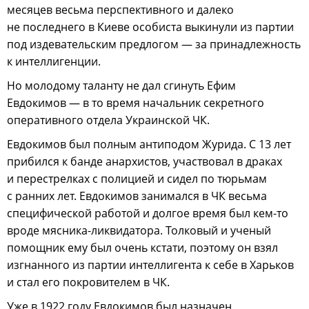
месяцев весьма перспективного и далеко
не последнего в Киеве особиста выкинули из партии
под издевательским предлогом — за принадлежность
к интеллигенции.
Но молодому таланту не дал сгинуть Ефим
Евдокимов — в то время начальник секретного
оперативного отдела Украинской ЧК.
Евдокимов был полным антиподом Журида. С 13 лет
прибился к банде анархистов, участвовал в драках
и перестрелках с полицией и сидел по тюрьмам
с ранних лет. Евдокимов занимался в ЧК весьма
специфической работой и долгое время был кем-то
вроде мясника-ликвидатора. Толковый и ученый
помощник ему был очень кстати, поэтому он взял
изгнанного из партии интеллигента к себе в Харьков
и стал его покровителем в ЧК.
Уже в 1922 году Евдокимов был назначен