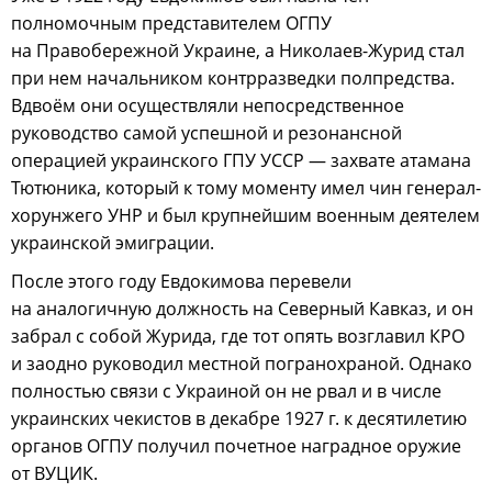
полномочным представителем ОГПУ
на Правобережной Украине, а Николаев-Журид стал
при нем начальником контрразведки полпредства.
Вдвоём они осуществляли непосредственное
руководство самой успешной и резонансной
операцией украинского ГПУ УССР — захвате атамана
Тютюника, который к тому моменту имел чин генерал-
хорунжего УНР и был крупнейшим военным деятелем
украинской эмиграции.
После этого году Евдокимова перевели
на аналогичную должность на Северный Кавказ, и он
забрал с собой Журида, где тот опять возглавил КРО
и заодно руководил местной погранохраной. Однако
полностью связи с Украиной он не рвал и в числе
украинских чекистов в декабре 1927 г. к десятилетию
органов ОГПУ получил почетное наградное оружие
от ВУЦИК.