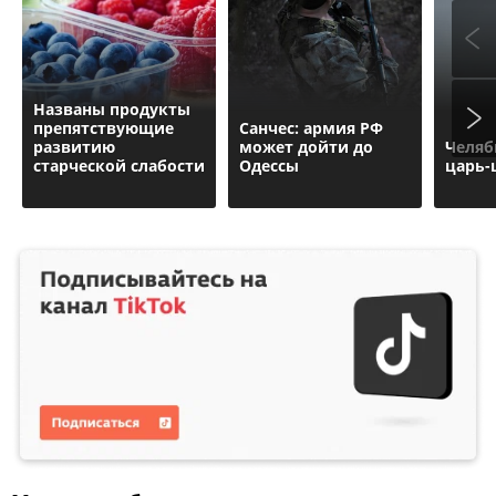
Названы продукты
препятствующие
Санчес: армия РФ
развитию
может дойти до
Челяб
старческой слабости
Одессы
царь-