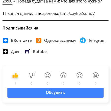
28:00
– Победа будет за нами: что для этого нужно?
ТГ-канал Даниила Безсонова:
t.me/...iyBeZsonoV
Подписывайся на
ВКонтакте
Одноклассники
Telegram
Дзен
Rutube
1
0
0
0
0
0
Обсудить