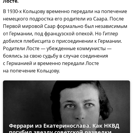
Лосте.
В 1930-х Кольцову временно передали на попечение
немецкого подростка его родители из Саара. После
Первой мировой Саар формально был независимым
от Германии, под французской опекой. Но Гитлер
добился плебисцита о присоединении к Германии.
Родители Лосте — убежденные коммунисты —
боялись за свою судьбу в случае соединения
с Германией и временно передали Лосте
на попечение Кольцову.
Феррари из Екатеринослава. Как НКВД
погубил звезду советской разведки