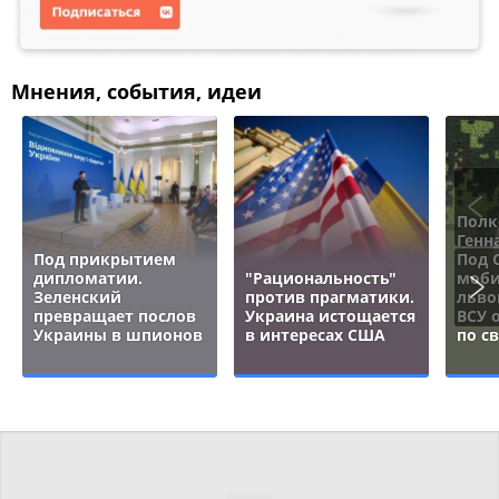
Мнения, события, идеи
Полк
Генн
Под прикрытием
Под 
дипломатии.
"Рациональность"
моби
Зеленский
против прагматики.
льво
превращает послов
Украина истощается
ВСУ 
Украины в шпионов
в интересах США
по с