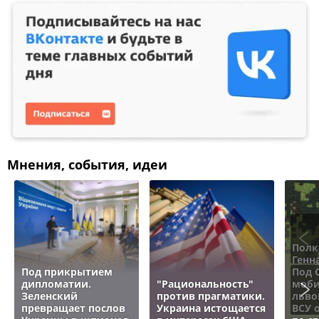
Мнения, события, идеи
Полк
Генн
Под прикрытием
Под 
дипломатии.
"Рациональность"
моби
Зеленский
против прагматики.
льво
превращает послов
Украина истощается
ВСУ 