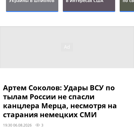
Украины в шпионов
в интересах США
по с
Артем Соколов: Удары ВСУ по
тылам России не спасли
канцлера Мерца, несмотря на
старания немецких СМИ
19:30 06.08.2026
3