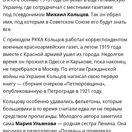
Украину, где сотрудничал с местными газетами
под псевдонимом
Михаил Кольцов
. Так он обрел
имя, под которым в Советском Союзе его будут знать
все.
С приходом РККА Кольцов работал корреспондентом
военных красноармейских газет, а летом 1919 года
вместе с Красной армией ушел из города. Недолгое
время он прожил в Одессе и Харькове, пока наконец
не перебрался в Москву. По итогам Гражданской
войны на Украине Кольцов написал свою первую
книгу — сборник очерков «Петлюровщина»,
опубликованную в Петрограде в 1921 году.
Кольцову особенно удавались фельетоны, которые
большевики в то время считали едва ли не первым
средством пропаганды. Молодого автора заметила
сама
Мария Ульянова
— родная сестра Ленина. Она
входила в редколлегию «Правды» и привлекла