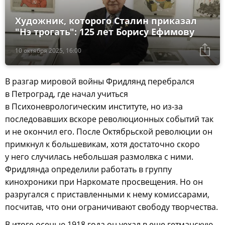
Художник, которого Сталин приказал
"Нэ трогать": 125 лет Борису Ефимову
10 октября 2025, 16:00
В разгар мировой войны Фридлянд перебрался
в Петроград, где начал учиться
в Психоневрологическим институте, но из-за
последовавших вскоре революционных событий так
и не окончил его. После Октябрьской революции он
примкнул к большевикам, хотя достаточно скоро
у него случилась небольшая размолвка с ними.
Фридлянда определили работать в группу
кинохроники при Наркомате просвещения. Но он
разругался с приставленными к нему комиссарами,
посчитав, что они ограничивают свободу творчества.
В итоге осенью 1918 года он уехал в еще гетманскую