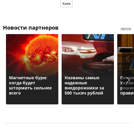
Киев
Новости партнеров
INFOX
Магнитные бури:
Названы самые
Почем
когда будет
надежные
Украи
штормить сильнее
внедорожники за
решил
всего
500 тысяч рублей
прави