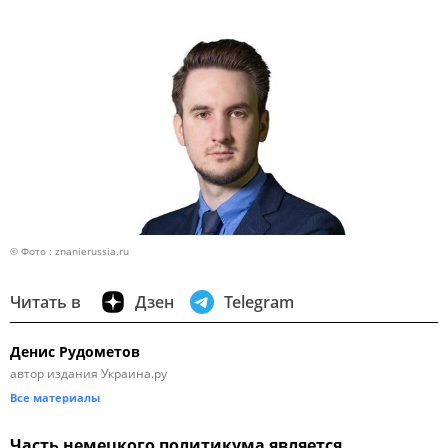
© Фото : znanierussia.ru
Читать в
Дзен
Telegram
Денис Рудометов
автор издания Украина.ру
Все материалы
Часть немецкого политикума является