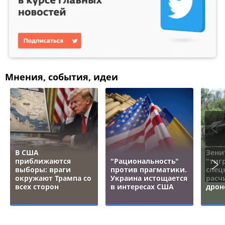
Мнения, события, идеи
В США
Зени
приближаются
"Рациональность"
"тигр
выборы: враги
против прагматики.
спец
окружают Трампа со
Украина истощается
расч
всех сторон
в интересах США
дрон