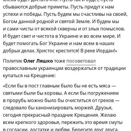
сбываются добрые приметы. Пусть придут к нам
успехи и победы. Пусть будем мы счастливы на своей,
Богом данной родной и святой Земле. И будем мы
и сами чисты от всякой скверны и от злых помыслов.
И будет свет и чистота в Украине и во всем мире. И
будет помогать Бог Украине и нам всем в наших
добрых делах. Христос крестится! В реке Иордан!»
Политик
Олег Ляшко
тоже
посоветовал
православным украинцам воздержаться от традиции
купаться на Крещение:
«Если бы в пост главным было бы не есть мяса —
святыми были бы коровы. А если бы погружением
в прорубь можно было бы очиститься от грехов —
следовало бы канонизировать моржей. Друзья,
сегодня прекрасный праздник Крещения. Желаю
всем крепкого здоровья, пережить это время смуты
в согласии, достатке и любви. Берегите друг друга.