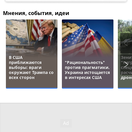
Мнения, события, идеи
В США
Зени
приближаются
"Рациональность"
"тигр
выборы: враги
против прагматики.
спец
окружают Трампа со
Украина истощается
расч
всех сторон
в интересах США
дрон