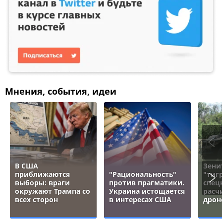
Мнения, события, идеи
В США
Зени
приближаются
"Рациональность"
"тигр
выборы: враги
против прагматики.
спец
окружают Трампа со
Украина истощается
расч
всех сторон
в интересах США
дрон