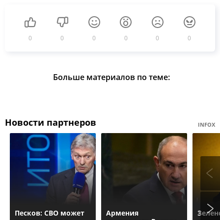
0
0
0
0
0
0
Больше материалов по теме:
Новости партнеров
INFOX
Песков: СВО может
Армения
Зелен