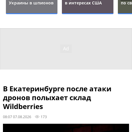
Украины в шпионов
в интересах США
по с
В Екатеринбурге после атаки
дронов полыхает склад
Wildberries
08:07 07.08.2026
173