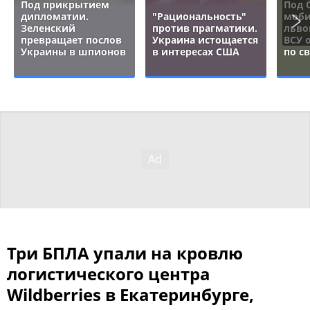
Под прикрытием
Под 
дипломатии.
"Рациональность"
моби
Зеленский
против прагматики.
льво
превращает послов
Украина истощается
ВСУ 
Украины в шпионов
в интересах США
по с
Три БПЛА упали на кровлю
логистического центра
Wildberries в Екатеринбурге,