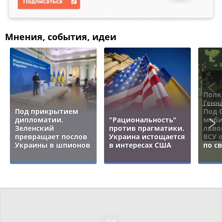
Мнения, события, идеи
Полк
Генн
Под прикрытием
Под 
дипломатии.
"Рациональность"
моби
Зеленский
против прагматики.
льво
превращает послов
Украина истощается
ВСУ 
Украины в шпионов
в интересах США
по с