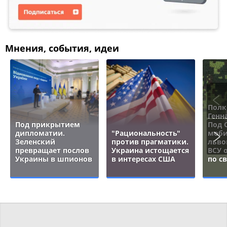
Мнения, события, идеи
Полк
Генн
Под прикрытием
Под 
дипломатии.
"Рациональность"
моби
Зеленский
против прагматики.
льво
превращает послов
Украина истощается
ВСУ 
Украины в шпионов
в интересах США
по с