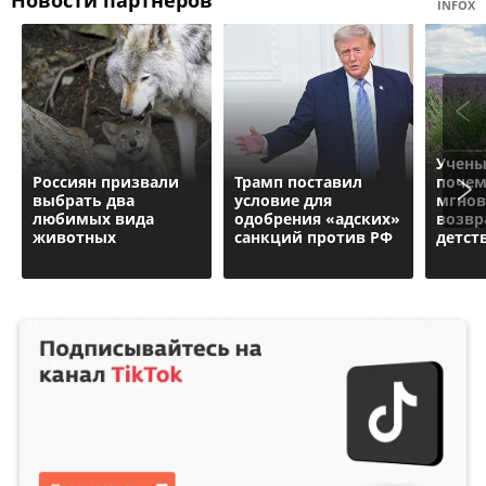
Новости партнеров
INFOX
Учены
Россиян призвали
Трамп поставил
почем
выбрать два
условие для
мгнов
любимых вида
одобрения «адских»
возвр
животных
санкций против РФ
детст