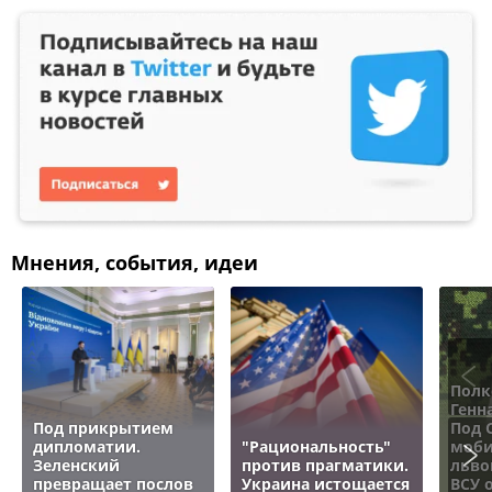
Мнения, события, идеи
Полк
Генн
Под прикрытием
Под 
дипломатии.
"Рациональность"
моби
Зеленский
против прагматики.
льво
превращает послов
Украина истощается
ВСУ 