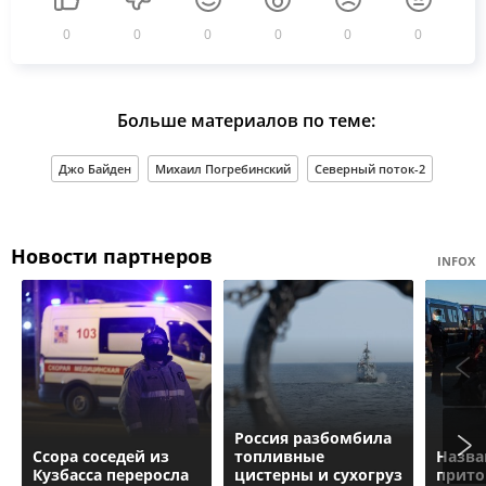
0
0
0
0
0
0
Больше материалов по теме:
Джо Байден
Михаил Погребинский
Северный поток-2
Новости партнеров
INFOX
Россия разбомбила
Ссора соседей из
топливные
Назва
Кузбасса переросла
цистерны и сухогруз
прито