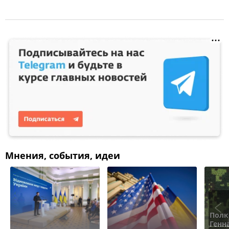
Мнения, события, идеи
Полк
Генн