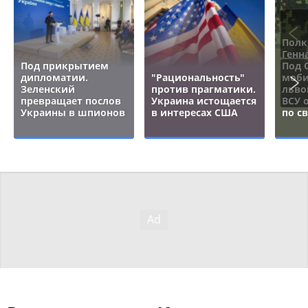
Полк
Генн
Под прикрытием
Под 
дипломатии.
"Рациональность"
моби
Зеленский
против прагматики.
льво
превращает послов
Украина истощается
ВСУ 
Украины в шпионов
в интересах США
по с