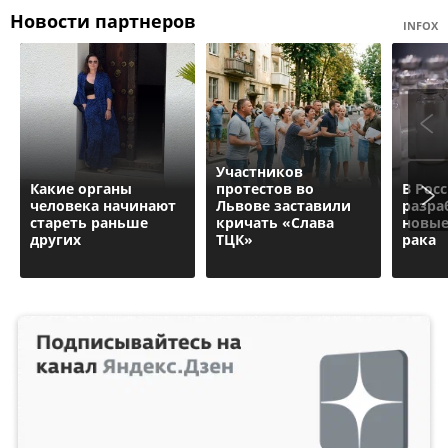
Новости партнеров
INFOX
Участников
Какие органы
протестов во
В Рос
человека начинают
Львове заставили
разра
стареть раньше
кричать «Слава
новые
других
ТЦК»
рака