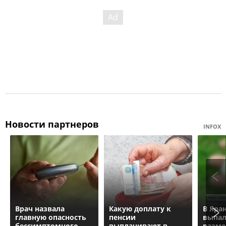
Новости партнеров
INFOX
Врач назвала
Какую доплату к
В Яра
главную опасность
пенсии
выпал
бессимптомного
выплачивают в
разме