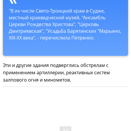
"В их числе Свято-Троицкий храм в Судже,
местный краеведческий музей, "Ансамбль
Церкви Рождества Христова", "Церковь
Дмитриевская", "Усадьба Барятинских "Марьино,
XIX-XX века", - перечислила Петренко.
Эти и другие здания подверглись обстрелам с
применением артиллерии, реактивных систем
залпового огня и минометов.