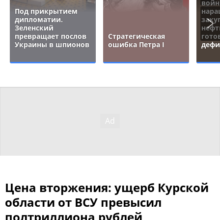
войн
Под прикрытием
нара
дипломатии.
заку
Зеленский
нефт
превращает послов
Стратегическая
гото
Украины в шпионов
ошибка Петра I
дефи
Цена вторжения: ущерб Курской
области от ВСУ превысил
полтриллиона рублей