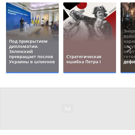
Энер
войн
Под прикрытием
нара
дипломатии.
заку
Зеленский
нефт
превращает послов
Стратегическая
гото
Украины в шпионов
ошибка Петра I
дефи