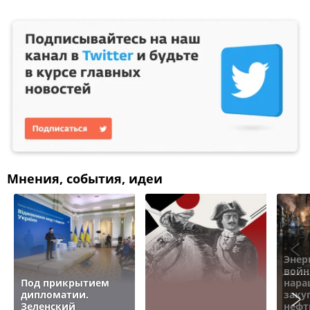
Мнения, события, идеи
Энер
войн
Под прикрытием
нара
дипломатии.
заку
Зеленский
нефт