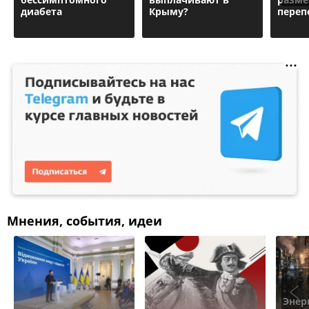
диабета
Крыму?
переп
Мнения, события, идеи
Энер