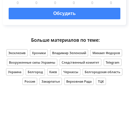
0
0
0
0
0
0
Обсудить
Больше материалов по теме:
Эксклюзив
Хроники
Владимир Зеленский
Михаил Федоров
Вооруженные силы Украины
Следственный комитет
Telegram
Украина
Белгород
Киев
Черкассы
Белгородская область
Россия
Закарпатье
Верховная Рада
ТЦК