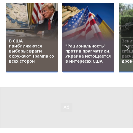
В США
Зени
приближаются
"Рациональность"
"тигр
выборы: враги
против прагматики.
спец
окружают Трампа со
Украина истощается
расч
всех сторон
в интересах США
дрон